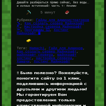
Давайте разбираться прямо сейчас, без воды
и нудных вступлений: Часть 1: Почему
Hamachi лагает…
5 минут
Рубрики:
Гайды для администраторов
🔧
, 
Как создать сервер Майнкрафт
⛏️
, 
Настройка сервера Майнкрафт
🔦
, 
Программы ⌨️
, 
Хостинг
Майнкрафт 🖥️
Теги:
Hamachi
, 
Гайд для Админов
, 
Как создать сервер Майнкрафт
, 
майнкрафт сервера
, 
майнкрафт
хостинг
, 
настройка сервера
, 
Хамачи
, 
Хостинг Майнкрафт
‼️ Было полезно? Пожалуйста,
помогите сайту за 1 клик,
поделившись информацией с
друзьями и другими людьми!
Мы гарантируем Вам
предоставление только
качественной информации и