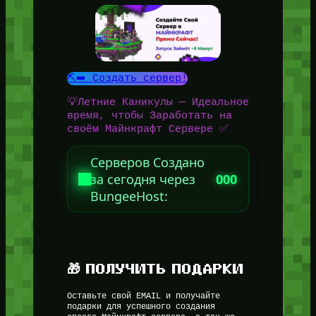
⛏️➡️ Создать сервер!
💡Летние Каникулы — Идеальное
время, чтобы Заработать на
своём Майнкрафт Сервере ✅
Серверов Создано
за сегодня через
000
BungeeHost:
🎁 ПОЛУЧИТЬ ПОДАРКИ
Оставьте свой EMAIL и получайте
подарки для успешного создания