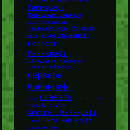
Как создать сервер Майнкрафт
Майнкрафт
Майнкрафт Сервера
Майнкрафт в браузере
Моджанг
Майнкрафт моды
Моды Майнкрафт
Моды
Новости
Майнкрафт
Обновления Майнкрафт
Плагины Майнкрафт
Сервера
Майнкрафт
Скачать
Сиды
Скачать читы
ФанТайм
ХайТейл
Хостинг Майнкрафт
Читы Майнкрафт
Читы
браузерные игры