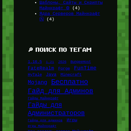
Шаблоны, Сайты и Скрипты
Майнкрафт ⚙️
(4)
Ядра Серверов Майнкрафт
🚰
(4)
🔎 ПОИСК ПО ТЕГАМ
1.16.5
1.21
2026
BungeeHost
FunTime
FateRealm
Forge
Java
HyTale
Minecraft
Бесплатно
Mojang
Гайд для Админов
Гайды Майнкрафт
Гайды для
Администраторов
Игры
Гайды для админов
Игры Майнкрафт