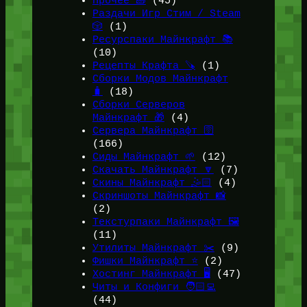
Прочее 🧱
(45)
Раздачи Игр Стим / Steam
🎲
(1)
Ресурспаки Майнкрафт 📚
(10)
Рецепты Крафта 🪚
(1)
Сборки Модов Майнкрафт
🧳
(18)
Сборки Серверов
Майнкрафт 🎁
(4)
Сервера Майнкрафт 🛜
(166)
Сиды Майнкрафт 🌱
(12)
Скачать Майнкрафт 🔽
(7)
Скины Майнкрафт 🤹🏻
(4)
Скриншоты Майнкрафт 📸
(2)
Текстурпаки Майнкрафт 🖼️
(11)
Утилиты Майнкрафт ✂️
(9)
Фишки Майнкрафт ⭐
(2)
Хостинг Майнкрафт 🖥️
(47)
Читы и Конфиги 🧑🏻‍💻
(44)