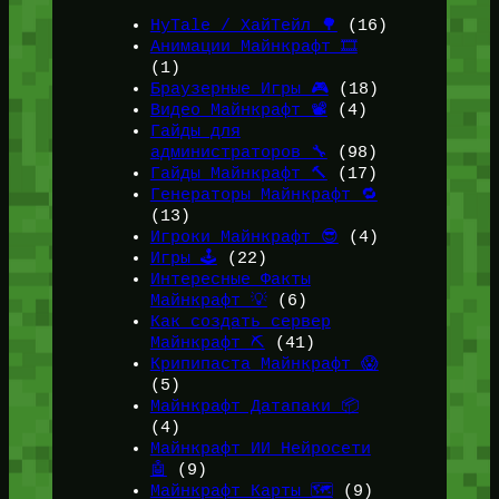
HyTale / ХайТейл 🌳
(16)
Анимации Майнкрафт 🎞️
(1)
Браузерные Игры 🎮
(18)
Видео Майнкрафт 📽️
(4)
Гайды для
администраторов 🔧
(98)
Гайды Майнкрафт 🔨
(17)
Генераторы Майнкрафт 🔁
(13)
Игроки Майнкрафт 😎
(4)
Игры 🕹️
(22)
Интересные Факты
Майнкрафт 💡
(6)
Как создать сервер
Майнкрафт ⛏️
(41)
Крипипаста Майнкрафт 😱
(5)
Майнкрафт Датапаки 📦
(4)
Майнкрафт ИИ Нейросети
🤖
(9)
Майнкрафт Карты 🗺️
(9)