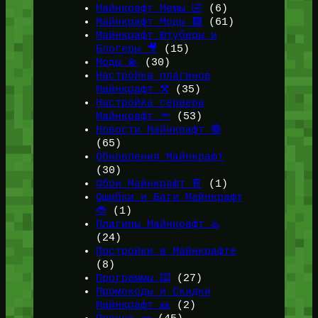
Майнкрафт Мемы 🤣
(6)
Майнкрафт Моды 🟩
(61)
Майнкрафт Ютуберы и
Блогеры 🎥
(15)
Моды 💫
(30)
Настройка плагинов
Майнкрафт ⚒️
(35)
Настройка сервера
Майнкрафт 🔦
(53)
Новости Майнкрафт 🔴
(65)
Обновления Майнкрафт
(30)
Обои Майнкрафт 📔
(1)
Ошибки и Баги Майнкрафт
🐞
(1)
Плагины Майнкрафт ♨️
(24)
Постройки в Майнкрафте
(8)
Программы ⌨️
(27)
Промокоды и Скидки
Майнкрафт 🎫
(2)