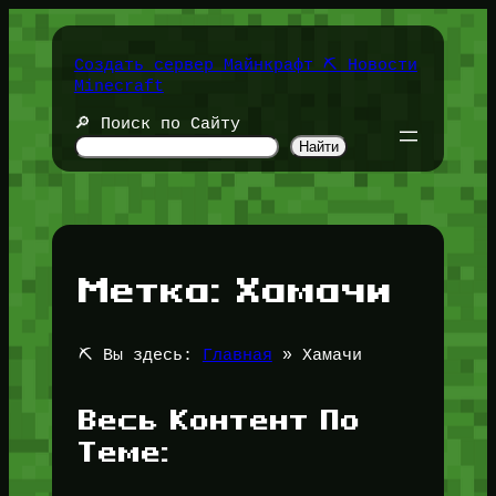
Перейти
к
содержимому
Создать сервер Майнкрафт ⛏️ Новости
Minecraft
🔎 Поиск по Сайту
Найти
Метка:
Хамачи
⛏️ Вы здесь:
Главная
»
Хамачи
Весь Контент По
Теме: