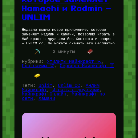
Hamachi и Radmin —
UNLIM
Недавно вышло новое приложение, которые
заменяет Радмин и Хамачи, позволяя играть в
Майнкрафт с друзьями без Хостинга и напряга
— UNLIM cc. Вы можете скачать его бесплатно
(последнюю рабочую версию)…
3 минуты
Рубрики:
Утилиты Майнкрафт ✂️
, 
Программы ⌨️
, 
Сервера Майнкрафт 🛜
Теги:
Unlim
, 
Unlim CC
, 
Анлим
Майнкрафт
, 
Играть с друзьями
, 
Майнкрафт Онлайн
, 
Майнкрафт по
сети
, 
Хамачи