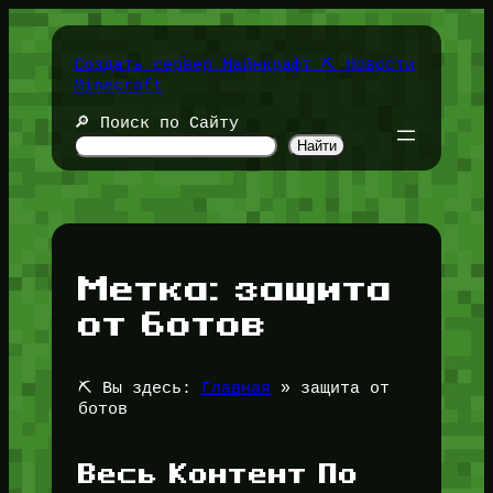
Перейти
к
содержимому
Создать сервер Майнкрафт ⛏️ Новости
Minecraft
🔎 Поиск по Сайту
Найти
Метка:
защита
от ботов
⛏️ Вы здесь:
Главная
»
защита от
ботов
Весь Контент По