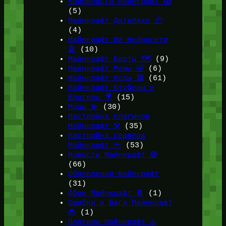
Крипипаста Майнкрафт 😱
(5)
Майнкрафт Датапаки 📦
(4)
Майнкрафт ИИ Нейросети
🤖
(10)
Майнкрафт Карты 🗺️
(9)
Майнкрафт Мемы 🤣
(6)
Майнкрафт Моды 🟩
(61)
Майнкрафт Ютуберы и
Блогеры 🎥
(15)
Моды 💫
(30)
Настройка плагинов
Майнкрафт ⚒️
(35)
Настройка сервера
Майнкрафт 🔦
(53)
Новости Майнкрафт 🔴
(66)
Обновления Майнкрафт
(31)
Обои Майнкрафт 📔
(1)
Ошибки и Баги Майнкрафт
🐞
(1)
Плагины Майнкрафт ♨️