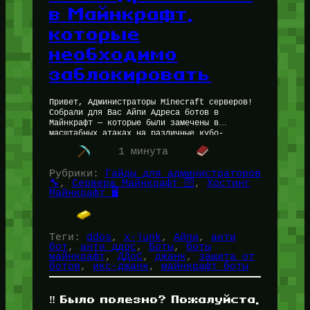
в Майнкрафт,
которые
необходимо
заблокировать
Привет, Администраторы Minecraft серверов!
Собрали для Вас Айпи Адреса ботов в
Майнкрафт — которые были замечены в
масштабных атаках на различные кубо-
сервера. Список был составлен Slava
1 минута
Mansapov (Разработчиком Майнкрафт Ядра…
Рубрики:
Гайды для администраторов
🔧
, 
Сервера Майнкрафт 🛜
, 
Хостинг
Майнкрафт 🖥️
Теги:
ddos
, 
x-junk
, 
Айпи
, 
анти
бот
, 
анти ддос
, 
Боты
, 
боты
майнкрафт
, 
ДДоС
, 
джанк
, 
защита от
ботов
, 
икс-джанк
, 
майнкрафт боты
‼️ Было полезно? Пожалуйста,