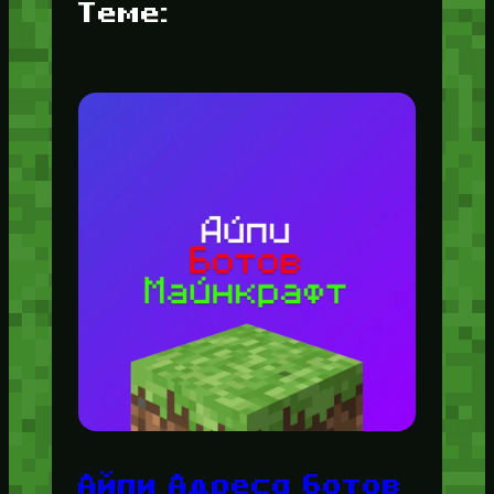
Теме:
Айпи Адреса ботов