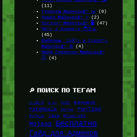
Текстурпаки Майнкрафт 🖼️
(11)
Утилиты Майнкрафт ✂️
(9)
Фишки Майнкрафт ⭐
(2)
Хостинг Майнкрафт 🖥️
(47)
Читы и Конфиги 🧑🏻‍💻
(45)
Шаблоны, Сайты и Скрипты
Майнкрафт ⚙️
(4)
Ядра Серверов Майнкрафт
🚰
(4)
🔎 ПОИСК ПО ТЕГАМ
1.16.5
1.21
2026
BungeeHost
FunTime
FateRealm
Forge
Java
HyTale
Minecraft
Бесплатно
Mojang
Гайд для Админов