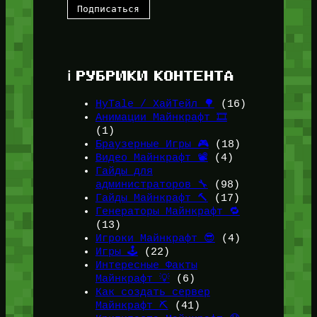
ℹ️ РУБРИКИ КОНТЕНТА
HyTale / ХайТейл 🌳
(16)
Анимации Майнкрафт 🎞️
(1)
Браузерные Игры 🎮
(18)
Видео Майнкрафт 📽️
(4)
Гайды для
администраторов 🔧
(98)
Гайды Майнкрафт 🔨
(17)
Генераторы Майнкрафт 🔁
(13)
Игроки Майнкрафт 😎
(4)
Игры 🕹️
(22)
Интересные Факты
Майнкрафт 💡
(6)
Как создать сервер
Майнкрафт ⛏️
(41)