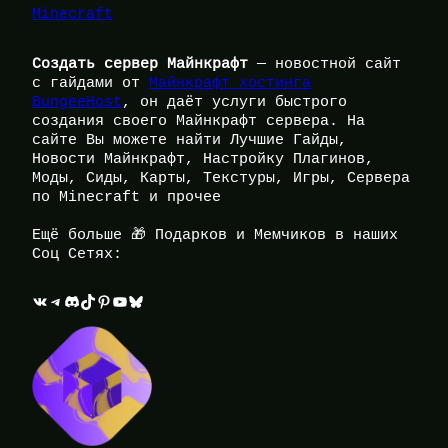
Minecraft
Создать сервер Майнкрафт
— новостной сайт
с гайдами от
Майнкрафт хостинга
BungeeHost
, он даёт услуги быстрого
создания своего Майнкрафт сервера. На
сайте Вы можете найти Лучшие Гайды,
Новости Майнкрафт, Настройку Плагинов,
Моды, Сиды, Карты, Текстуры, Игры, Сервера
по Minecraft и прочее
Ещё больше 🎁 Подарков и Мемчиков в наших
Соц Сетях:
ВКонтакте
Telegram
Discord
TikTok
Pinterest
YouTube
Bluesky