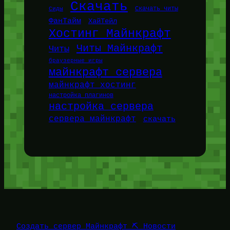
Скачать
Сиды
Скачать читы
ФанТайм
ХайТейл
Хостинг Майнкрафт
Читы Майнкрафт
Читы
браузерные игры
майнкрафт сервера
майнкрафт хостинг
настройка плагинов
настройка сервера
сервера майнкрафт
скачать
Создать сервер Майнкрафт ⛏️ Новости