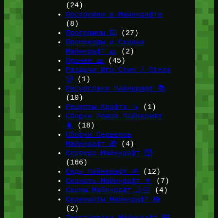
(24)
Постройки в Майнкрафте
(8)
Программы ⌨️
(27)
Промокоды и Скидки
Майнкрафт 🎫
(2)
Прочее 🧱
(45)
Раздачи Игр Стим / Steam
🎲
(1)
Ресурспаки Майнкрафт 📚
(10)
Рецепты Крафта 🪚
(1)
Сборки Модов Майнкрафт
🧳
(18)
Сборки Серверов
Майнкрафт 🎁
(4)
Сервера Майнкрафт 🛜
(166)
Сиды Майнкрафт 🌱
(12)
Скачать Майнкрафт 🔽
(7)
Скины Майнкрафт 🤹🏻
(4)
Скриншоты Майнкрафт 📸
(2)