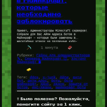
в Майнкрафт,
которые
необходимо
заблокировать
Привет, Администраторы Minecraft серверов!
Собрали для Вас Айпи Адреса ботов в
Майнкрафт — которые были замечены в
масштабных атаках на различные кубо-
сервера. Список был составлен Slava
1 минута
Mansapov (Разработчиком Майнкрафт Ядра…
Рубрики:
Гайды для администраторов
🔧
, 
Сервера Майнкрафт 🛜
, 
Хостинг
Майнкрафт 🖥️
Теги:
ddos
, 
x-junk
, 
Айпи
, 
анти
бот
, 
анти ддос
, 
Боты
, 
боты
майнкрафт
, 
ДДоС
, 
джанк
, 
защита от
ботов
, 
икс-джанк
, 
майнкрафт боты
‼️ Было полезно? Пожалуйста,
помогите сайту за 1 клик,