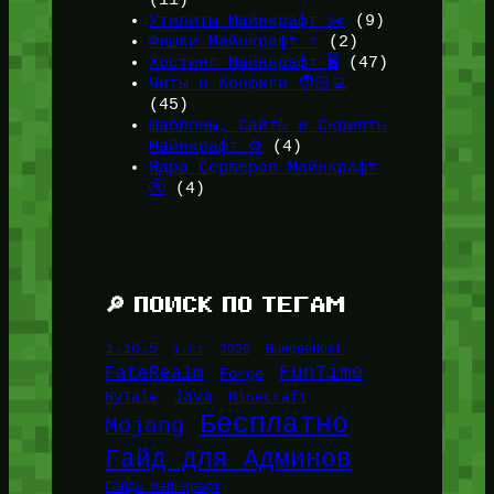
(11)
Утилиты Майнкрафт ✂️
(9)
Фишки Майнкрафт ⭐
(2)
Хостинг Майнкрафт 🖥️
(47)
Читы и Конфиги 🧑🏻‍💻
(45)
Шаблоны, Сайты и Скрипты
Майнкрафт ⚙️
(4)
Ядра Серверов Майнкрафт
🚰
(4)
🔎 ПОИСК ПО ТЕГАМ
1.16.5
1.21
2026
BungeeHost
FunTime
FateRealm
Forge
Java
HyTale
Minecraft
Бесплатно
Mojang
Гайд для Админов
Гайды Майнкрафт