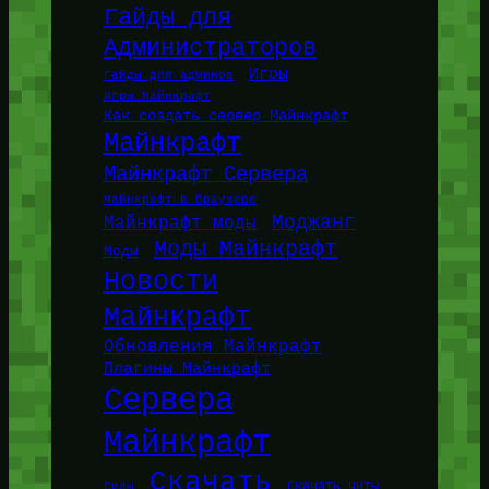
Гайды для
Администраторов
Игры
Гайды для админов
Игры Майнкрафт
Как создать сервер Майнкрафт
Майнкрафт
Майнкрафт Сервера
Майнкрафт в браузере
Моджанг
Майнкрафт моды
Моды Майнкрафт
Моды
Новости
Майнкрафт
Обновления Майнкрафт
Плагины Майнкрафт
Сервера
Майнкрафт
Скачать
Сиды
Скачать читы