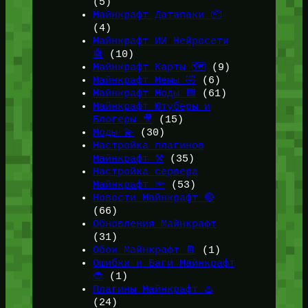
(5)
Майнкрафт Датапаки 📦
(4)
Майнкрафт ИИ Нейросети
🤖
(10)
Майнкрафт Карты 🗺️
(9)
Майнкрафт Мемы 🤣
(6)
Майнкрафт Моды 🟩
(61)
Майнкрафт Ютуберы и
Блогеры 🎥
(15)
Моды 💫
(30)
Настройка плагинов
Майнкрафт ⚒️
(35)
Настройка сервера
Майнкрафт 🔦
(53)
Новости Майнкрафт 🔴
(66)
Обновления Майнкрафт
(31)
Обои Майнкрафт 📔
(1)
Ошибки и Баги Майнкрафт
🐞
(1)
Плагины Майнкрафт ♨️
(24)