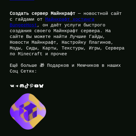
Создать сервер Майнкрафт
— новостной сайт
с гайдами от
Майнкрафт хостинга
BungeeHost
, он даёт услуги быстрого
создания своего Майнкрафт сервера. На
сайте Вы можете найти Лучшие Гайды,
Новости Майнкрафт, Настройку Плагинов,
Моды, Сиды, Карты, Текстуры, Игры, Сервера
по Minecraft и прочее
Ещё больше 🎁 Подарков и Мемчиков в наших
Соц Сетях:
ВКонтакте
Telegram
Discord
TikTok
Pinterest
YouTube
Bluesky