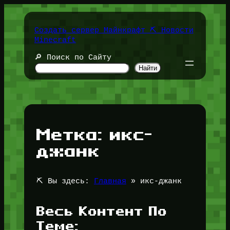
Перейти
к
содержимому
Создать сервер Майнкрафт ⛏️ Новости
Minecraft
🔎 Поиск по Сайту
Найти
Метка:
икс-
джанк
⛏️ Вы здесь:
Главная
»
икс-джанк
Весь Контент По
Теме: