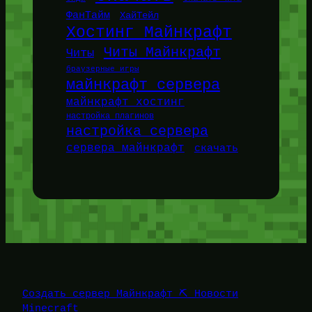
ФанТайм
ХайТейл
Хостинг Майнкрафт
Читы Майнкрафт
Читы
браузерные игры
майнкрафт сервера
майнкрафт хостинг
настройка плагинов
настройка сервера
сервера майнкрафт
скачать
Создать сервер Майнкрафт ⛏️ Новости
Minecraft