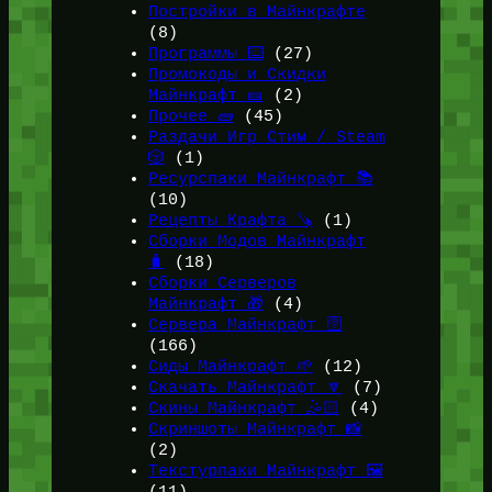
Постройки в Майнкрафте
(8)
Программы ⌨️
(27)
Промокоды и Скидки
Майнкрафт 🎫
(2)
Прочее 🧱
(45)
Раздачи Игр Стим / Steam
🎲
(1)
Ресурспаки Майнкрафт 📚
(10)
Рецепты Крафта 🪚
(1)
Сборки Модов Майнкрафт
🧳
(18)
Сборки Серверов
Майнкрафт 🎁
(4)
Сервера Майнкрафт 🛜
(166)
Сиды Майнкрафт 🌱
(12)
Скачать Майнкрафт 🔽
(7)
Скины Майнкрафт 🤹🏻
(4)
Скриншоты Майнкрафт 📸
(2)
Текстурпаки Майнкрафт 🖼️