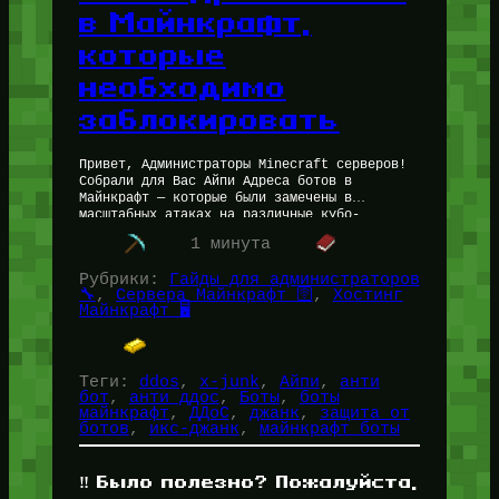
в Майнкрафт,
которые
необходимо
заблокировать
Привет, Администраторы Minecraft серверов!
Собрали для Вас Айпи Адреса ботов в
Майнкрафт — которые были замечены в
масштабных атаках на различные кубо-
сервера. Список был составлен Slava
1 минута
Mansapov (Разработчиком Майнкрафт Ядра…
Рубрики:
Гайды для администраторов
🔧
, 
Сервера Майнкрафт 🛜
, 
Хостинг
Майнкрафт 🖥️
Теги:
ddos
, 
x-junk
, 
Айпи
, 
анти
бот
, 
анти ддос
, 
Боты
, 
боты
майнкрафт
, 
ДДоС
, 
джанк
, 
защита от
ботов
, 
икс-джанк
, 
майнкрафт боты
‼️ Было полезно? Пожалуйста,