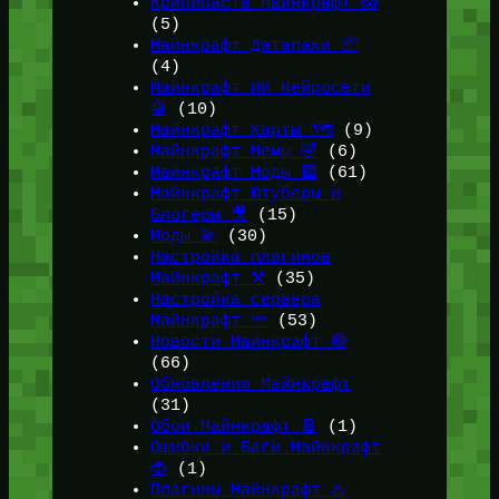
Крипипаста Майнкрафт 😱
(5)
Майнкрафт Датапаки 📦
(4)
Майнкрафт ИИ Нейросети
🤖
(10)
Майнкрафт Карты 🗺️
(9)
Майнкрафт Мемы 🤣
(6)
Майнкрафт Моды 🟩
(61)
Майнкрафт Ютуберы и
Блогеры 🎥
(15)
Моды 💫
(30)
Настройка плагинов
Майнкрафт ⚒️
(35)
Настройка сервера
Майнкрафт 🔦
(53)
Новости Майнкрафт 🔴
(66)
Обновления Майнкрафт
(31)
Обои Майнкрафт 📔
(1)
Ошибки и Баги Майнкрафт
🐞
(1)
Плагины Майнкрафт ♨️