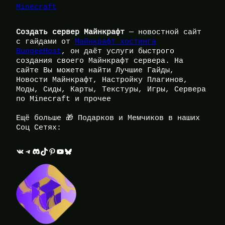
Minecraft
Создать сервер Майнкрафт
— новостной сайт
с гайдами от
Майнкрафт хостинга
BungeeHost
, он даёт услуги быстрого
создания своего Майнкрафт сервера. На
сайте Вы можете найти Лучшие Гайды,
Новости Майнкрафт, Настройку Плагинов,
Моды, Сиды, Карты, Текстуры, Игры, Сервера
по Minecraft и прочее
Ещё больше 🎁 Подарков и Мемчиков в наших
Соц Сетях:
ВКонтакте
Telegram
Discord
TikTok
Pinterest
YouTube
Bluesky