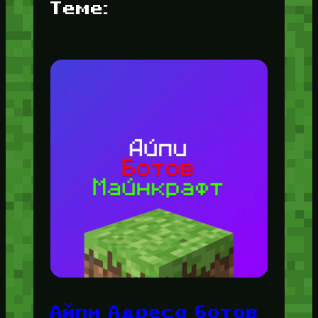
Теме:
Айпи Адреса ботов