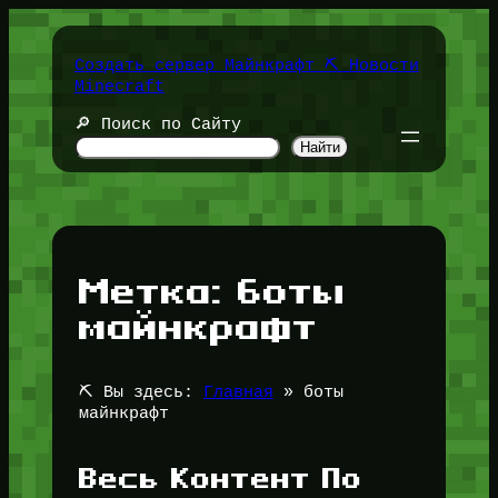
Перейти
к
содержимому
Создать сервер Майнкрафт ⛏️ Новости
Minecraft
🔎 Поиск по Сайту
Найти
Метка:
боты
майнкрафт
⛏️ Вы здесь:
Главная
»
боты
майнкрафт
Весь Контент По