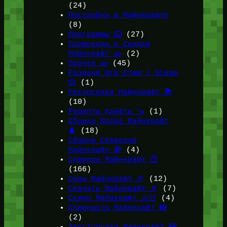
(24)
Постройки в Майнкрафте
(8)
Программы ⌨️
(27)
Промокоды и Скидки
Майнкрафт 🎫
(2)
Прочее 🧱
(45)
Раздачи Игр Стим / Steam
🎲
(1)
Ресурспаки Майнкрафт 📚
(10)
Рецепты Крафта 🪚
(1)
Сборки Модов Майнкрафт
🧳
(18)
Сборки Серверов
Майнкрафт 🎁
(4)
Сервера Майнкрафт 🛜
(166)
Сиды Майнкрафт 🌱
(12)
Скачать Майнкрафт 🔽
(7)
Скины Майнкрафт 🤹🏻
(4)
Скриншоты Майнкрафт 📸
(2)