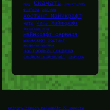
Скачать
Сиды
Скачать читы
ФанТайм
ХайТейл
Хостинг Майнкрафт
Читы Майнкрафт
Читы
браузерные игры
майнкрафт сервера
майнкрафт хостинг
настройка плагинов
настройка сервера
сервера майнкрафт
скачать
Создать сервер Майнкрафт ⛏️ Новости