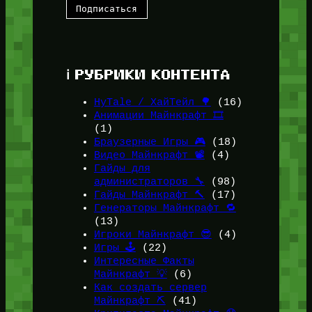
ℹ️ РУБРИКИ КОНТЕНТА
HyTale / ХайТейл 🌳
(16)
Анимации Майнкрафт 🎞️
(1)
Браузерные Игры 🎮
(18)
Видео Майнкрафт 📽️
(4)
Гайды для
администраторов 🔧
(98)
Гайды Майнкрафт 🔨
(17)
Генераторы Майнкрафт 🔁
(13)
Игроки Майнкрафт 😎
(4)
Игры 🕹️
(22)
Интересные Факты
Майнкрафт 💡
(6)
Как создать сервер
Майнкрафт ⛏️
(41)