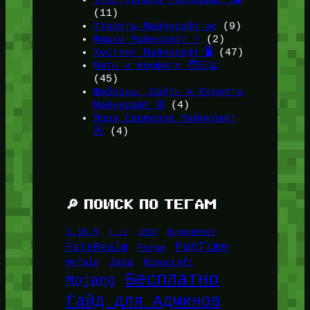
Текстурпаки Майнкрафт 🖼️
(11)
Утилиты Майнкрафт ✂️
(9)
Фишки Майнкрафт ⭐
(2)
Хостинг Майнкрафт 🖥️
(47)
Читы и Конфиги 🧑🏻‍💻
(45)
Шаблоны, Сайты и Скрипты
Майнкрафт ⚙️
(4)
Ядра Серверов Майнкрафт
🚰
(4)
🔎 ПОИСК ПО ТЕГАМ
1.16.5
1.21
2026
BungeeHost
FunTime
FateRealm
Forge
Java
HyTale
Minecraft
Бесплатно
Mojang
Гайд для Админов