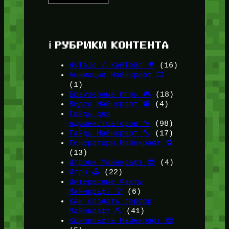
ℹ️ РУБРИКИ КОНТЕНТА
HyTale / ХайТейл 🌳
(16)
Анимации Майнкрафт 🎞️
(1)
Браузерные Игры 🎮
(18)
Видео Майнкрафт 📽️
(4)
Гайды для
администраторов 🔧
(98)
Гайды Майнкрафт 🔨
(17)
Генераторы Майнкрафт 🔁
(13)
Игроки Майнкрафт 😎
(4)
Игры 🕹️
(22)
Интересные Факты
Майнкрафт 💡
(6)
Как создать сервер
Майнкрафт ⛏️
(41)
Крипипаста Майнкрафт 😱