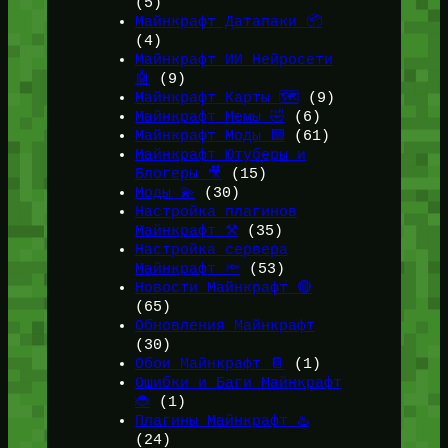
(5)
Майнкрафт Датапаки 📦
(4)
Майнкрафт ИИ Нейросети
🤖
(9)
Майнкрафт Карты 🗺️
(9)
Майнкрафт Мемы 🤣
(6)
Майнкрафт Моды 🟩
(61)
Майнкрафт Ютуберы и
Блогеры 🎥
(15)
Моды 💫
(30)
Настройка плагинов
Майнкрафт ⚒️
(35)
Настройка сервера
Майнкрафт 🔦
(53)
Новости Майнкрафт 🔴
(65)
Обновления Майнкрафт
(30)
Обои Майнкрафт 📔
(1)
Ошибки и Баги Майнкрафт
🐞
(1)
Плагины Майнкрафт ♨️
(24)