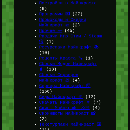
Постройки в Майнкрафте
(8)
Программы ⌨️
(27)
Промокоды и Скидки
Майнкрафт 🎫
(2)
Прочее 🧱
(45)
Раздачи Игр Стим / Steam
🎲
(1)
Ресурспаки Майнкрафт 📚
(10)
Рецепты Крафта 🪚
(1)
Сборки Модов Майнкрафт
🧳
(18)
Сборки Серверов
Майнкрафт 🎁
(4)
Сервера Майнкрафт 🛜
(166)
Сиды Майнкрафт 🌱
(12)
Скачать Майнкрафт 🔽
(7)
Скины Майнкрафт 🤹🏻
(4)
Скриншоты Майнкрафт 📸
(2)
Текстурпаки Майнкрафт 🖼️