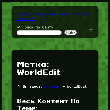
Перейти
к
содержимому
Создать сервер Майнкрафт ⛏️ Новости
Minecraft
🔎 Поиск по Сайту
Найти
Метка:
WorldEdit
⛏️ Вы здесь:
Главная
»
WorldEdit
Весь Контент По
Теме: