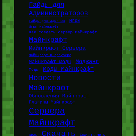
Гайды для
Администраторов
Игры
Гайды для админов
Игры Майнкрафт
Как создать сервер Майнкрафт
Майнкрафт
Майнкрафт Сервера
Майнкрафт в браузере
Моджанг
Майнкрафт моды
Моды Майнкрафт
Моды
Новости
Майнкрафт
Обновления Майнкрафт
Плагины Майнкрафт
Сервера
Майнкрафт
Скачать
Сиды
Скачать читы