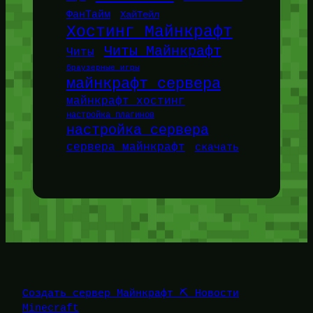
ФанТайм
ХайТейл
Хостинг Майнкрафт
Читы Майнкрафт
Читы
браузерные игры
майнкрафт сервера
майнкрафт хостинг
настройка плагинов
настройка сервера
сервера майнкрафт
скачать
Создать сервер Майнкрафт ⛏️ Новости
Minecraft