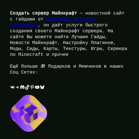
Создать сервер Майнкрафт
— новостной сайт
с гайдами от
Майнкрафт хостинга
BungeeHost
, он даёт услуги быстрого
создания своего Майнкрафт сервера. На
сайте Вы можете найти Лучшие Гайды,
Новости Майнкрафт, Настройку Плагинов,
Моды, Сиды, Карты, Текстуры, Игры, Сервера
по Minecraft и прочее
Ещё больше 🎁 Подарков и Мемчиков в наших
Соц Сетях:
ВКонтакте
Telegram
Discord
TikTok
Pinterest
YouTube
Bluesky