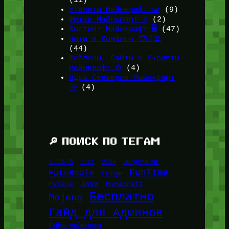
(11)
Утилиты Майнкрафт ✂️
(9)
Фишки Майнкрафт ⭐
(2)
Хостинг Майнкрафт 🖥️
(47)
Читы и Конфиги 🧑🏻‍💻
(44)
Шаблоны, Сайты и Скрипты
Майнкрафт ⚙️
(4)
Ядра Серверов Майнкрафт
🚰
(4)
🔎 ПОИСК ПО ТЕГАМ
1.16.5
1.21
2026
BungeeHost
FunTime
FateRealm
Forge
Java
HyTale
Minecraft
Бесплатно
Mojang
Гайд для Админов
Гайды Майнкрафт