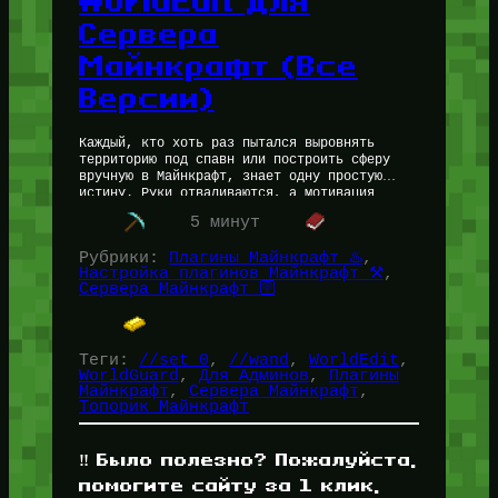
WorldEdit для
Сервера
Майнкрафт (Все
Версии)
Каждый, кто хоть раз пытался выровнять
территорию под спавн или построить сферу
вручную в Майнкрафт, знает одну простую
истину. Руки отваливаются, а мотивация
умирает где-то на третьем часу расстановки
5 минут
блоков.…
Рубрики:
Плагины Майнкрафт ♨️
, 
Настройка плагинов Майнкрафт ⚒️
, 
Сервера Майнкрафт 🛜
Теги:
//set 0
, 
//wand
, 
WorldEdit
, 
WorldGuard
, 
Для Админов
, 
Плагины
Майнкрафт
, 
Сервера Майнкрафт
, 
Топорик Майнкрафт
‼️ Было полезно? Пожалуйста,
помогите сайту за 1 клик,