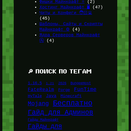
Фишки Майнкрафт ⭐
(2)
Хостинг Майнкрафт 🖥️
(47)
Читы и Конфиги 🧑🏻‍💻
(45)
Шаблоны, Сайты и Скрипты
Майнкрафт ⚙️
(4)
Ядра Серверов Майнкрафт
🚰
(4)
🔎 ПОИСК ПО ТЕГАМ
1.16.5
1.21
2026
BungeeHost
FunTime
FateRealm
Forge
Java
HyTale
Minecraft
Бесплатно
Mojang
Гайд для Админов
Гайды Майнкрафт
Гайды для