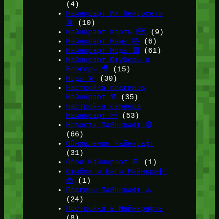
(4)
Майнкрафт ИИ Нейросети
🤖
(10)
Майнкрафт Карты 🗺️
(9)
Майнкрафт Мемы 🤣
(6)
Майнкрафт Моды 🟩
(61)
Майнкрафт Ютуберы и
Блогеры 🎥
(15)
Моды 💫
(30)
Настройка плагинов
Майнкрафт ⚒️
(35)
Настройка сервера
Майнкрафт 🔦
(53)
Новости Майнкрафт 🔴
(66)
Обновления Майнкрафт
(31)
Обои Майнкрафт 📔
(1)
Ошибки и Баги Майнкрафт
🐞
(1)
Плагины Майнкрафт ♨️
(24)
Постройки в Майнкрафте
(8)