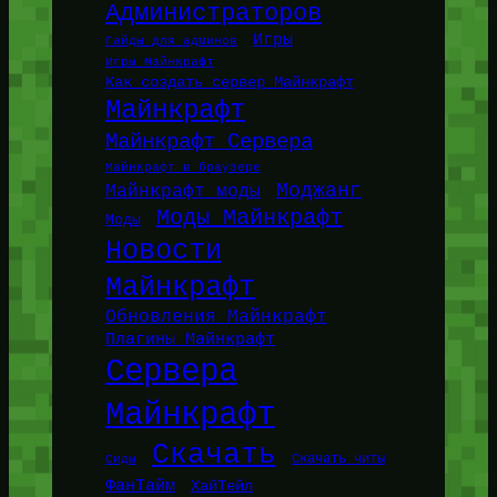
Администраторов
Игры
Гайды для админов
Игры Майнкрафт
Как создать сервер Майнкрафт
Майнкрафт
Майнкрафт Сервера
Майнкрафт в браузере
Моджанг
Майнкрафт моды
Моды Майнкрафт
Моды
Новости
Майнкрафт
Обновления Майнкрафт
Плагины Майнкрафт
Сервера
Майнкрафт
Скачать
Сиды
Скачать читы
ФанТайм
ХайТейл