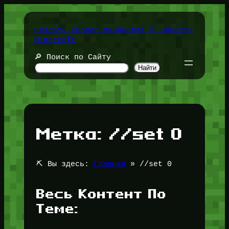
Перейти
к
содержимому
Создать сервер Майнкрафт ⛏️ Новости
Minecraft
🔎 Поиск по Сайту
Найти
Метка:
//set 0
⛏️ Вы здесь:
Главная
»
//set 0
Весь Контент По
Теме: