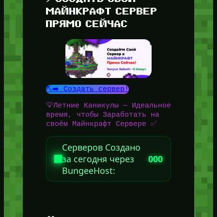
МАЙНКРАФТ СЕРВЕР
ПРЯМО СЕЙЧАС
⛏️➡️ Создать сервер!
💡Летние Каникулы — Идеальное
время, чтобы Заработать на
своём Майнкрафт Сервере ✅
Серверов Создано
за сегодня через
000
BungeeHost: