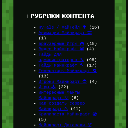
ℹ️ РУБРИКИ КОНТЕНТА
HyTale / ХайТейл 🌳
(16)
Анимации Майнкрафт 🎞️
(1)
Браузерные Игры 🎮
(18)
Видео Майнкрафт 📽️
(4)
Гайды для
администраторов 🔧
(98)
Гайды Майнкрафт 🔨
(17)
Генераторы Майнкрафт 🔁
(13)
Игроки Майнкрафт 😎
(4)
Игры 🕹️
(22)
Интересные Факты
Майнкрафт 💡
(6)
Как создать сервер
Майнкрафт ⛏️
(41)
Крипипаста Майнкрафт 😱
(5)
Майнкрафт Датапаки 📦