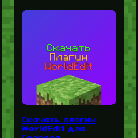
Скачать плагин
WorldEdit для
Сервера