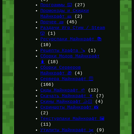
Программы ⌨️
(27)
Промокоды и Скидки
Майнкрафт 🎫
(2)
Прочее 🧱
(45)
Раздачи Игр Стим / Steam
🎲
(1)
Ресурспаки Майнкрафт 📚
(10)
Рецепты Крафта 🪚
(1)
Сборки Модов Майнкрафт
🧳
(18)
Сборки Серверов
Майнкрафт 🎁
(4)
Сервера Майнкрафт 🛜
(166)
Сиды Майнкрафт 🌱
(12)
Скачать Майнкрафт 🔽
(7)
Скины Майнкрафт 🤹🏻
(4)
Скриншоты Майнкрафт 📸
(2)
Текстурпаки Майнкрафт 🖼️
(11)
Утилиты Майнкрафт ✂️
(9)