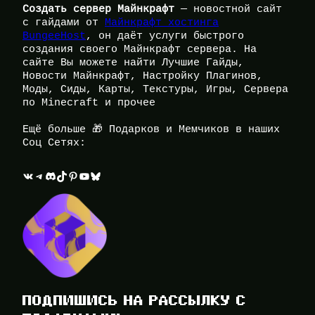
Создать сервер Майнкрафт
— новостной сайт
с гайдами от
Майнкрафт хостинга
BungeeHost
, он даёт услуги быстрого
создания своего Майнкрафт сервера. На
сайте Вы можете найти Лучшие Гайды,
Новости Майнкрафт, Настройку Плагинов,
Моды, Сиды, Карты, Текстуры, Игры, Сервера
по Minecraft и прочее
Ещё больше 🎁 Подарков и Мемчиков в наших
Соц Сетях:
ВКонтакте
Telegram
Discord
TikTok
Pinterest
YouTube
Bluesky
ПОДПИШИСЬ НА РАССЫЛКУ С