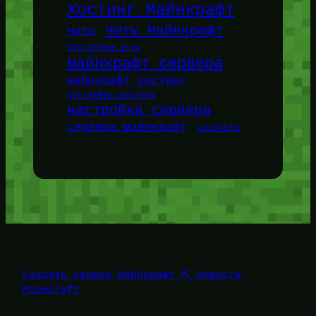
Хостинг Майнкрафт
Читы Майнкрафт
Читы
браузерные игры
майнкрафт сервера
майнкрафт хостинг
настройка плагинов
настройка сервера
сервера майнкрафт
скачать
Создать сервер Майнкрафт ⛏️ Новости
Minecraft