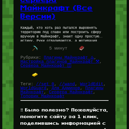
Майнкрафт (Все
Версии)
Каждый, кто хоть раз пытался выровнять
территорию под спавн или построить сферу
вручную в Майнкрафт, знает одну простую
истину. Руки отваливаются, а мотивация
умирает где-то на третьем часу расстановки
5 минут
блоков.…
Рубрики:
Плагины Майнкрафт ♨️
, 
Настройка плагинов Майнкрафт ⚒️
, 
Сервера Майнкрафт 🛜
Теги:
//set 0
, 
//wand
, 
WorldEdit
, 
WorldGuard
, 
Для Админов
, 
Плагины
Майнкрафт
, 
Сервера Майнкрафт
, 
Топорик Майнкрафт
‼️ Было полезно? Пожалуйста,
помогите сайту за 1 клик,
поделившись информацией с