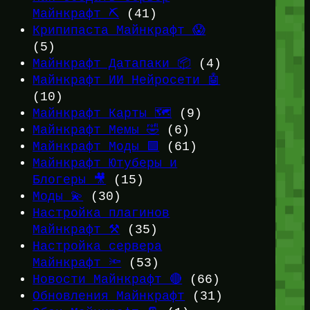
Майнкрафт ⛏️
(41)
Крипипаста Майнкрафт 😱
(5)
Майнкрафт Датапаки 📦
(4)
Майнкрафт ИИ Нейросети 🤖
(10)
Майнкрафт Карты 🗺️
(9)
Майнкрафт Мемы 🤣
(6)
Майнкрафт Моды 🟩
(61)
Майнкрафт Ютуберы и
Блогеры 🎥
(15)
Моды 💫
(30)
Настройка плагинов
Майнкрафт ⚒️
(35)
Настройка сервера
Майнкрафт 🔦
(53)
Новости Майнкрафт 🔴
(66)
Обновления Майнкрафт
(31)