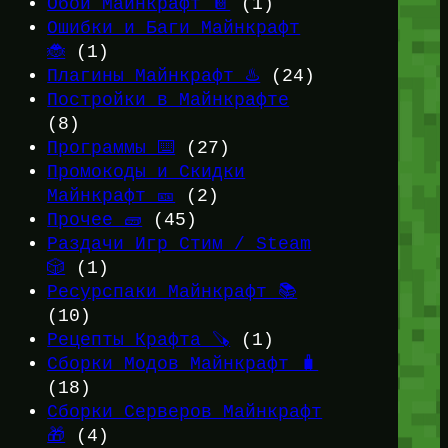
Обои Майнкрафт 📔
(1)
Ошибки и Баги Майнкрафт
🐞
(1)
Плагины Майнкрафт ♨️
(24)
Постройки в Майнкрафте
(8)
Программы ⌨️
(27)
Промокоды и Скидки
Майнкрафт 🎫
(2)
Прочее 🧱
(45)
Раздачи Игр Стим / Steam
🎲
(1)
Ресурспаки Майнкрафт 📚
(10)
Рецепты Крафта 🪚
(1)
Сборки Модов Майнкрафт 🧳
(18)
Сборки Серверов Майнкрафт
🎁
(4)