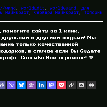
//wand
, 
WorldEdit
, 
WorldGuard
, 
Для
ы Майнкрафт
, 
Сервера Майнкрафт
, 
Топорик
, помогите сайту за 1 клик,
 друзьями и другими людьми! Мы
ление только качественной
одарков, в случае если Вы будете
рафт. Спасибо Вам огромное! 💜