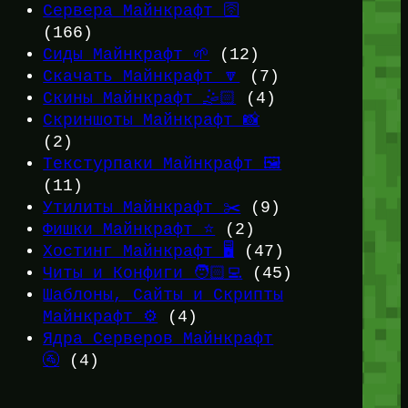
Сервера Майнкрафт 🛜
(166)
Сиды Майнкрафт 🌱
(12)
Скачать Майнкрафт 🔽
(7)
Скины Майнкрафт 🤹🏻
(4)
Скриншоты Майнкрафт 📸
(2)
Текстурпаки Майнкрафт 🖼️
(11)
Утилиты Майнкрафт ✂️
(9)
Фишки Майнкрафт ⭐
(2)
Хостинг Майнкрафт 🖥️
(47)
Читы и Конфиги 🧑🏻‍💻
(45)
Шаблоны, Сайты и Скрипты
Майнкрафт ⚙️
(4)
Ядра Серверов Майнкрафт
🚰
(4)