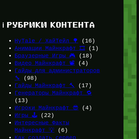
ℹ️ РУБРИКИ КОНТЕНТА
HyTale / ХайТейл 🌳
(16)
Анимации Майнкрафт 🎞️
(1)
Браузерные Игры 🎮
(18)
Видео Майнкрафт 📽️
(4)
Гайды для администраторов
🔧
(98)
Гайды Майнкрафт 🔨
(17)
Генераторы Майнкрафт 🔁
(13)
Игроки Майнкрафт 😎
(4)
Игры 🕹️
(22)
Интересные Факты
Майнкрафт 💡
(6)
Как создать сервер