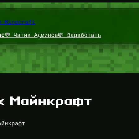
и Minecraft
ас
💬 Чатик Админов
💸 Заработать
к Майнкрафт
айнкрафт