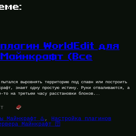
еме:
плагин WorldEdit для
 Майнкрафт (Все
 пытался выровнять территорию под спавн или построить
крафт, знает одну простую истину. Руки отваливаются, а
е-то на третьем часу расстановки блоков.…
ут
ы Майнкрафт ♨️
, 
Настройка плагинов
ервера Майнкрафт 🛜