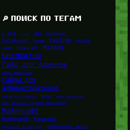
🔎 ПОИСК ПО ТЕГАМ
1.16.5
1.21
2026
BungeeHost
FunTime
FateRealm
HyTale
Forge
Mojang
Java
Minecraft
Бесплатно
Гайд для Админов
Гайды Майнкрафт
Гайды для
Администраторов
Игры
Гайды для админов
Игры Майнкрафт
Как создать сервер Майнкрафт
Майнкрафт
Майнкрафт Сервера
Майнкрафт моды
Майнкрафт в браузере