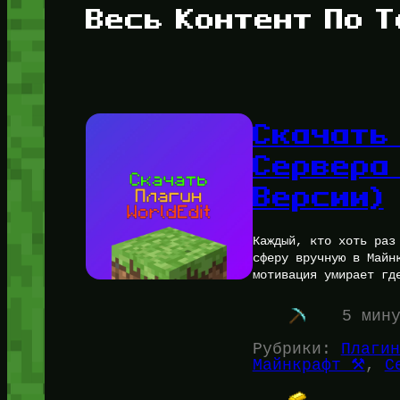
Весь Контент По Т
Скачать 
Сервера
Версии)
Каждый, кто хоть раз
сферу вручную в Майн
мотивация умирает гд
5 мин
Рубрики:
Плагин
Майнкрафт ⚒️
, 
С