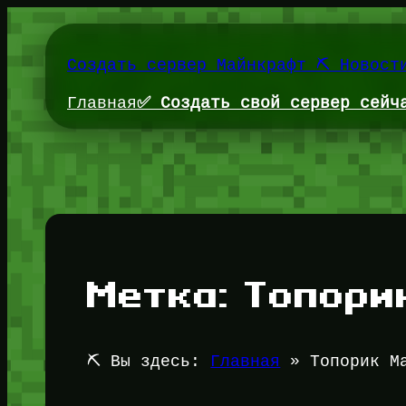
Перейти
к
содержимому
Создать сервер Майнкрафт ⛏️ Новост
Главная
✅ Создать свой сервер сейч
Метка:
Топори
⛏️ Вы здесь:
Главная
»
Топорик М