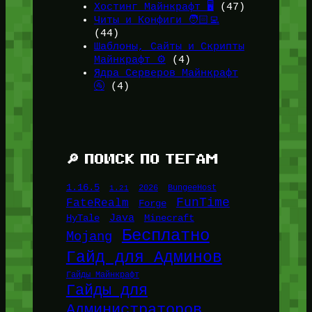
Хостинг Майнкрафт 🖥️
(47)
Читы и Конфиги 🧑🏻‍💻
(44)
Шаблоны, Сайты и Скрипты
Майнкрафт ⚙️
(4)
Ядра Серверов Майнкрафт
🚰
(4)
🔎 ПОИСК ПО ТЕГАМ
1.16.5
1.21
2026
BungeeHost
FunTime
FateRealm
Forge
Java
HyTale
Minecraft
Бесплатно
Mojang
Гайд для Админов
Гайды Майнкрафт
Гайды для
Администраторов