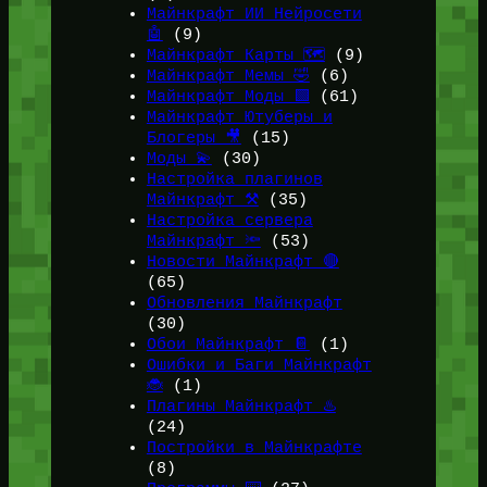
Майнкрафт ИИ Нейросети
🤖
(9)
Майнкрафт Карты 🗺️
(9)
Майнкрафт Мемы 🤣
(6)
Майнкрафт Моды 🟩
(61)
Майнкрафт Ютуберы и
Блогеры 🎥
(15)
Моды 💫
(30)
Настройка плагинов
Майнкрафт ⚒️
(35)
Настройка сервера
Майнкрафт 🔦
(53)
Новости Майнкрафт 🔴
(65)
Обновления Майнкрафт
(30)
Обои Майнкрафт 📔
(1)
Ошибки и Баги Майнкрафт
🐞
(1)
Плагины Майнкрафт ♨️
(24)
Постройки в Майнкрафте
(8)