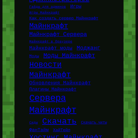
Игры
Гайды для админов
Игры Майнкрафт
Как создать сервер Майнкрафт
Майнкрафт
Майнкрафт Сервера
Майнкрафт в браузере
Моджанг
Майнкрафт моды
Моды Майнкрафт
Моды
Новости
Майнкрафт
Обновления Майнкрафт
Плагины Майнкрафт
Сервера
Майнкрафт
Скачать
Сиды
Скачать читы
ФанТайм
ХайТейл
Хостинг Майнкрафт