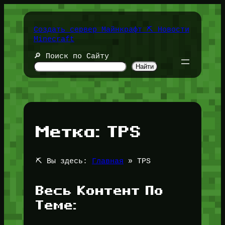
Перейти
к
содержимому
Создать сервер Майнкрафт ⛏️ Новости
Minecraft
🔎 Поиск по Сайту
Найти
Метка:
TPS
⛏️ Вы здесь:
Главная
»
TPS
Весь Контент По
Теме: