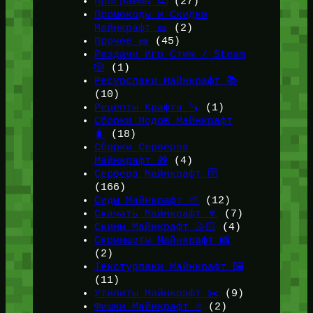
Программы ⌨️
(27)
Промокоды и Скидки
Майнкрафт 🎫
(2)
Прочее 🧱
(45)
Раздачи Игр Стим / Steam
🎲
(1)
Ресурспаки Майнкрафт 📚
(10)
Рецепты Крафта 🪚
(1)
Сборки Модов Майнкрафт
🧳
(18)
Сборки Серверов
Майнкрафт 🎁
(4)
Сервера Майнкрафт 🛜
(166)
Сиды Майнкрафт 🌱
(12)
Скачать Майнкрафт 🔽
(7)
Скины Майнкрафт 🤹🏻
(4)
Скриншоты Майнкрафт 📸
(2)
Текстурпаки Майнкрафт 🖼️
(11)
Утилиты Майнкрафт ✂️
(9)
Фишки Майнкрафт ⭐
(2)