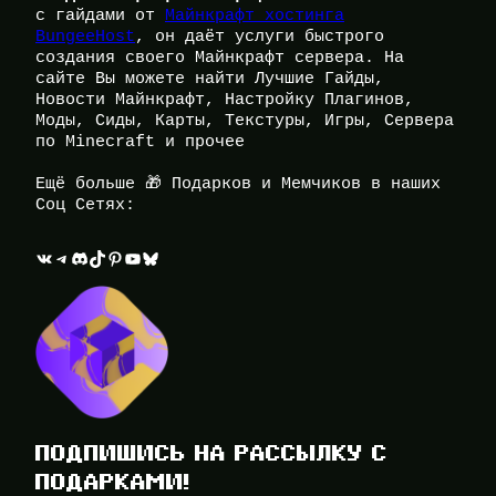
с гайдами от
Майнкрафт хостинга
BungeeHost
, он даёт услуги быстрого
создания своего Майнкрафт сервера. На
сайте Вы можете найти Лучшие Гайды,
Новости Майнкрафт, Настройку Плагинов,
Моды, Сиды, Карты, Текстуры, Игры, Сервера
по Minecraft и прочее
Ещё больше 🎁 Подарков и Мемчиков в наших
Соц Сетях:
ВКонтакте
Telegram
Discord
TikTok
Pinterest
YouTube
Bluesky
ПОДПИШИСЬ НА РАССЫЛКУ С
ПОДАРКАМИ!