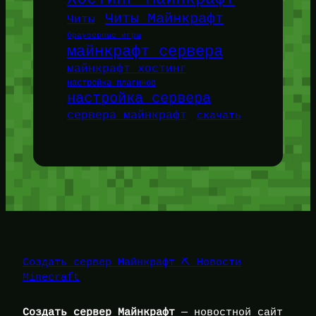
Читы Майнкрафт
Читы
браузерные игры
майнкрафт сервера
майнкрафт хостинг
настройка плагинов
настройка сервера
сервера майнкрафт
скачать
Создать сервер Майнкрафт ⛏️ Новости
Minecraft
Создать сервер Майнкрафт
— новостной сайт