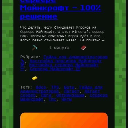
Майнкрафт — 100%
решение
Что делать, если Откидывает Игроков на
Сервере Майнкрафт, а этот Minecraft сервер
Ваш? Типичные симптомы: игрок идёт и его
вдруг резко откидывает назад. Не приятно —
игроки злятся, уходят. Без…
1 минута
Рубрики:
Гайды для администраторов
🔧
, 
Настройка плагинов Майнкрафт
⚒️
, 
Настройка сервера Майнкрафт
🔦
, 
Сервера Майнкрафт 🛜
Теги:
ddos
, 
TPS
, 
Боты
, 
Гайды для
Администраторов
, 
Лагает
, 
Лагает
сервер
, 
Лаги
, 
Оптимизация
, 
сервера
майнкрафт
, 
Тпс
, 
Читы