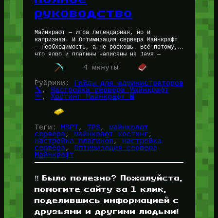
руководство
Майнкрафт — игра легендарная, но и
капризная. И Оптимизация сервера Майнкрафт
— необходимость, а не роскошь. Всё потому,
что ядро и плагины написаны на Java —
языке, который обожает поедать оперативную
4 минуты
память,…
Рубрики:
Гайды для администраторов
🔧
, 
Настройка сервера Майнкрафт
🔦
, 
Хостинг Майнкрафт 🖥️
Теги:
MSPT
, 
TPS
, 
майнкрафт
сервера
, 
майнкрафт хостинг
, 
настройка плагинов
, 
настройка
сервера
, 
Оптимизация сервера
Майнкрафт
‼️ Было полезно? Пожалуйста,
помогите сайту за 1 клик,
поделившись информацией с
друзьями и другими людьми!