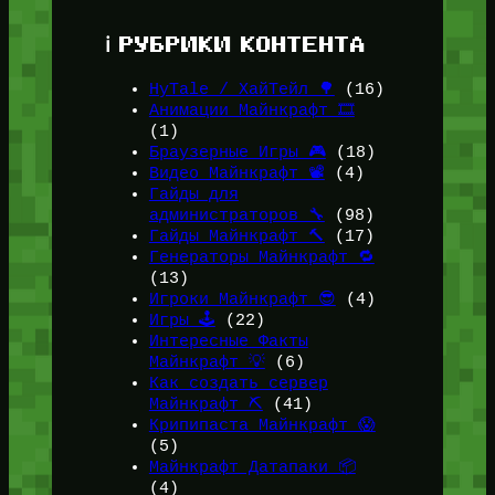
ℹ️ РУБРИКИ КОНТЕНТА
HyTale / ХайТейл 🌳
(16)
Анимации Майнкрафт 🎞️
(1)
Браузерные Игры 🎮
(18)
Видео Майнкрафт 📽️
(4)
Гайды для
администраторов 🔧
(98)
Гайды Майнкрафт 🔨
(17)
Генераторы Майнкрафт 🔁
(13)
Игроки Майнкрафт 😎
(4)
Игры 🕹️
(22)
Интересные Факты
Майнкрафт 💡
(6)
Как создать сервер
Майнкрафт ⛏️
(41)
Крипипаста Майнкрафт 😱
(5)
Майнкрафт Датапаки 📦
(4)