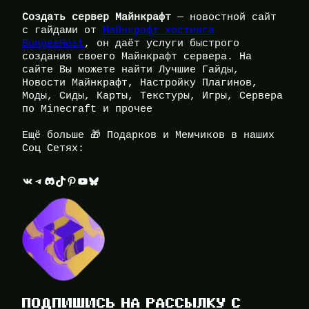
Создать сервер Майнкрафт
— новостной сайт
с гайдами от
Майнкрафт хостинга
BungeeHost
, он даёт услуги быстрого
создания своего Майнкрафт сервера. На
сайте Вы можете найти Лучшие Гайды,
Новости Майнкрафт, Настройку Плагинов,
Моды, Сиды, Карты, Текстуры, Игры, Сервера
по Minecraft и прочее
Ещё больше 🎁 Подарков и Мемчиков в наших
Соц Сетях:
ВКонтакте
Telegram
Discord
TikTok
Pinterest
YouTube
Bluesky
ПОДПИШИСЬ НА РАССЫЛКУ С