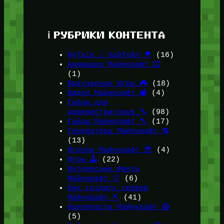
ℹ️ РУБРИКИ КОНТЕНТА
HyTale / ХайТейл 🌳
(16)
Анимации Майнкрафт 🎞️
(1)
Браузерные Игры 🎮
(18)
Видео Майнкрафт 📽️
(4)
Гайды для
администраторов 🔧
(98)
Гайды Майнкрафт 🔨
(17)
Генераторы Майнкрафт 🔁
(13)
Игроки Майнкрафт 😎
(4)
Игры 🕹️
(22)
Интересные Факты
Майнкрафт 💡
(6)
Как создать сервер
Майнкрафт ⛏️
(41)
Крипипаста Майнкрафт 😱
(5)