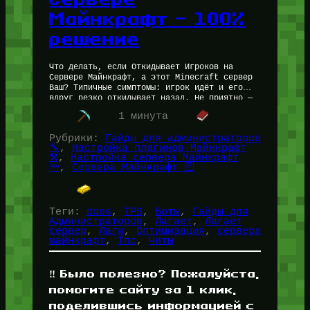
Майнкрафт — 100%
решение
Что делать, если Откидывает Игроков на
Сервере Майнкрафт, а этот Minecraft сервер
Ваш? Типичные симптомы: игрок идёт и его
вдруг резко откидывает назад. Не приятно —
игроки злятся, уходят. Без…
1 минута
Рубрики:
Гайды для администраторов
🔧
, 
Настройка плагинов Майнкрафт
⚒️
, 
Настройка сервера Майнкрафт
🔦
, 
Сервера Майнкрафт 🛜
Теги:
ddos
, 
TPS
, 
Боты
, 
Гайды для
Администраторов
, 
Лагает
, 
Лагает
сервер
, 
Лаги
, 
Оптимизация
, 
сервера
майнкрафт
, 
Тпс
, 
Читы
‼️ Было полезно? Пожалуйста,
помогите сайту за 1 клик,
поделившись информацией с