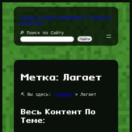
Перейти
к
содержимому
Создать сервер Майнкрафт ⛏️ Новости
Minecraft
🔎 Поиск по Сайту
Найти
Метка:
Лагает
⛏️ Вы здесь:
Главная
»
Лагает
Весь Контент По
Теме: