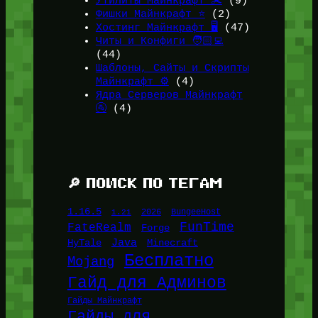
Утилиты Майнкрафт ✂️
(9)
Фишки Майнкрафт ⭐
(2)
Хостинг Майнкрафт 🖥️
(47)
Читы и Конфиги 🧑🏻‍💻
(44)
Шаблоны, Сайты и Скрипты
Майнкрафт ⚙️
(4)
Ядра Серверов Майнкрафт
🚰
(4)
🔎 ПОИСК ПО ТЕГАМ
1.16.5
1.21
2026
BungeeHost
FunTime
FateRealm
Forge
Java
HyTale
Minecraft
Бесплатно
Mojang
Гайд для Админов
Гайды Майнкрафт
Гайды для