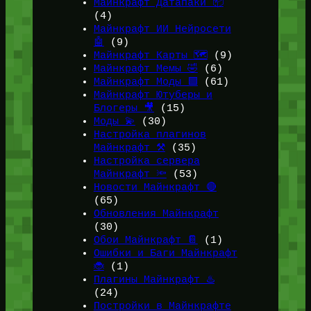
Майнкрафт Датапаки 📦
(4)
Майнкрафт ИИ Нейросети
🤖
(9)
Майнкрафт Карты 🗺️
(9)
Майнкрафт Мемы 🤣
(6)
Майнкрафт Моды 🟩
(61)
Майнкрафт Ютуберы и
Блогеры 🎥
(15)
Моды 💫
(30)
Настройка плагинов
Майнкрафт ⚒️
(35)
Настройка сервера
Майнкрафт 🔦
(53)
Новости Майнкрафт 🔴
(65)
Обновления Майнкрафт
(30)
Обои Майнкрафт 📔
(1)
Ошибки и Баги Майнкрафт
🐞
(1)
Плагины Майнкрафт ♨️
(24)
Постройки в Майнкрафте