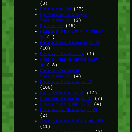
(8)
Программы ⌨️
(27)
Промокоды и Скидки
Майнкрафт 🎫
(2)
Прочее 🧱
(45)
Раздачи Игр Стим / Steam
🎲
(1)
Ресурспаки Майнкрафт 📚
(10)
Рецепты Крафта 🪚
(1)
Сборки Модов Майнкрафт
🧳
(18)
Сборки Серверов
Майнкрафт 🎁
(4)
Сервера Майнкрафт 🛜
(166)
Сиды Майнкрафт 🌱
(12)
Скачать Майнкрафт 🔽
(7)
Скины Майнкрафт 🤹🏻
(4)
Скриншоты Майнкрафт 📸
(2)
Текстурпаки Майнкрафт 🖼️
(11)