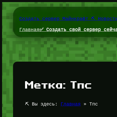
Перейти
к
содержимому
Создать сервер Майнкрафт ⛏️ Новост
Главная
✅ Создать свой сервер сейч
Метка:
Тпс
⛏️ Вы здесь:
Главная
»
Тпс