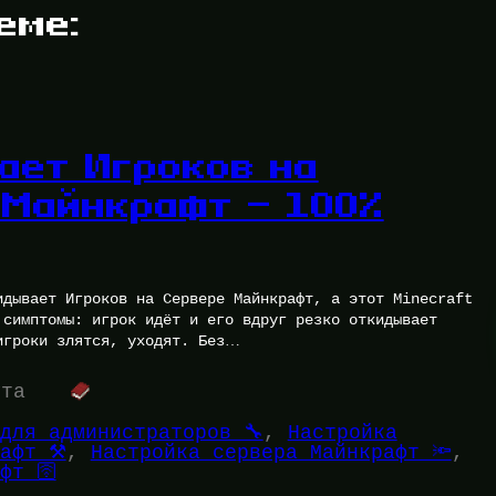
еме:
ает Игроков на
 Майнкрафт — 100%
идывает Игроков на Сервере Майнкрафт, а этот Minecraft
 симптомы: игрок идёт и его вдруг резко откидывает
игроки злятся, уходят. Без…
ута
для администраторов 🔧
, 
Настройка
афт ⚒️
, 
Настройка сервера Майнкрафт 🔦
, 
фт 🛜