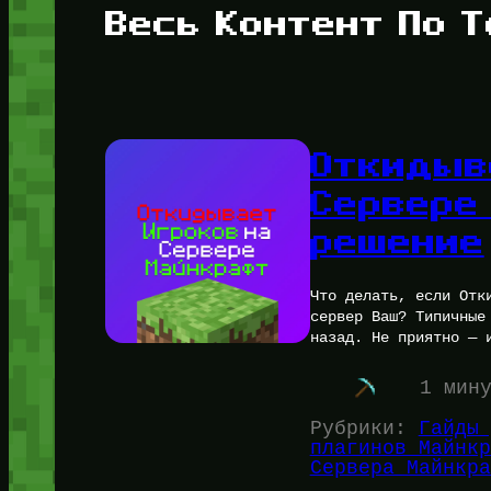
Весь Контент По Т
Откидыв
Сервере
решение
Что делать, если Отк
сервер Ваш? Типичные
назад. Не приятно — 
1 мин
Рубрики:
Гайды 
плагинов Майнкр
Сервера Майнкра