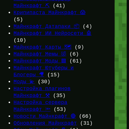
Майнкрафт ⛏️
(41)
Крипипаста Майнкрафт 😱
(5)
Майнкрафт Датапаки 📦
(4)
Майнкрафт ИИ Нейросети 🤖
(10)
Майнкрафт Карты 🗺️
(9)
Майнкрафт Мемы 🤣
(6)
Майнкрафт Моды 🟩
(61)
Майнкрафт Ютуберы и
Блогеры 🎥
(15)
Моды 💫
(30)
Настройка плагинов
Майнкрафт ⚒️
(35)
Настройка сервера
Майнкрафт 🔦
(53)
Новости Майнкрафт 🔴
(66)
Обновления Майнкрафт
(31)