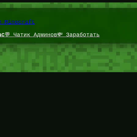
и Minecraft
ас
💬 Чатик Админов
💸 Заработать