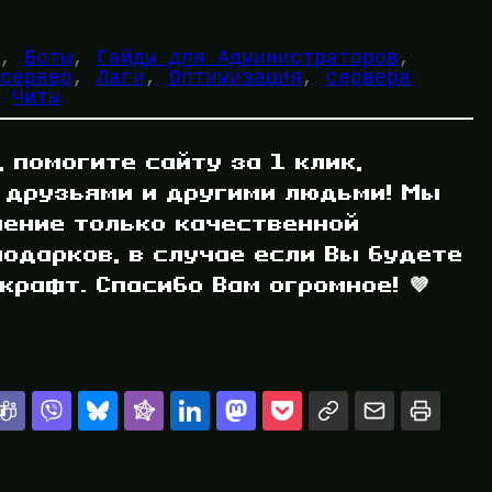
, 
Боты
, 
Гайды для Администраторов
, 
сервер
, 
Лаги
, 
Оптимизация
, 
сервера
 
Читы
, помогите сайту за 1 клик,
 друзьями и другими людьми! Мы
ление только качественной
одарков, в случае если Вы будете
рафт. Спасибо Вам огромное! 💜