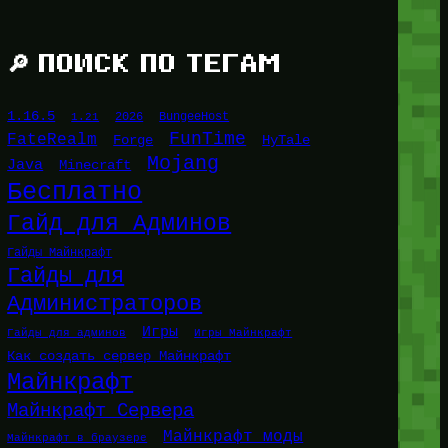
🔎 ПОИСК ПО ТЕГАМ
1.16.5
1.21
2026
BungeeHost
FunTime
FateRealm
HyTale
Forge
Mojang
Java
Minecraft
Бесплатно
Гайд для Админов
Гайды Майнкрафт
Гайды для
Администраторов
Игры
Гайды для админов
Игры Майнкрафт
Как создать сервер Майнкрафт
Майнкрафт
Майнкрафт Сервера
Майнкрафт моды
Майнкрафт в браузере