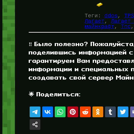
Теги:
ddos
, 
TPS
Лагает
, 
Лагает 
майнкрафт
, 
Тпс
,
‼️ Было полезно? Пожалуйста
поделившись информацией с
гарантируем Вам предостав
информации и специальных п
создавать свой сервер Майнк
🌟 Поделиться: