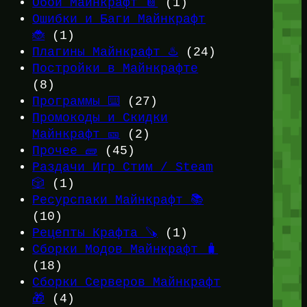
Обои Майнкрафт 📔
(1)
Ошибки и Баги Майнкрафт
🐞
(1)
Плагины Майнкрафт ♨️
(24)
Постройки в Майнкрафте
(8)
Программы ⌨️
(27)
Промокоды и Скидки
Майнкрафт 🎫
(2)
Прочее 🧱
(45)
Раздачи Игр Стим / Steam
🎲
(1)
Ресурспаки Майнкрафт 📚
(10)
Рецепты Крафта 🪚
(1)
Сборки Модов Майнкрафт 🧳
(18)
Сборки Серверов Майнкрафт
🎁
(4)