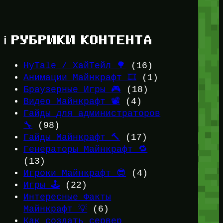
ℹ️ РУБРИКИ КОНТЕНТА
HyTale / ХайТейл 🌳
(16)
Анимации Майнкрафт 🎞️
(1)
Браузерные Игры 🎮
(18)
Видео Майнкрафт 📽️
(4)
Гайды для администраторов
🔧
(98)
Гайды Майнкрафт 🔨
(17)
Генераторы Майнкрафт 🔁
(13)
Игроки Майнкрафт 😎
(4)
Игры 🕹️
(22)
Интересные Факты
Майнкрафт 💡
(6)
Как создать сервер