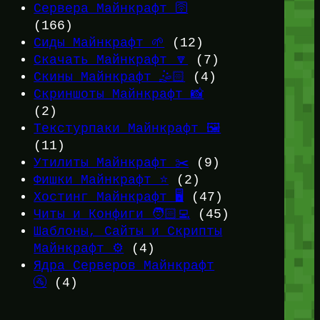
Сервера Майнкрафт 🛜
(166)
Сиды Майнкрафт 🌱
(12)
Скачать Майнкрафт 🔽
(7)
Скины Майнкрафт 🤹🏻
(4)
Скриншоты Майнкрафт 📸
(2)
Текстурпаки Майнкрафт 🖼️
(11)
Утилиты Майнкрафт ✂️
(9)
Фишки Майнкрафт ⭐
(2)
Хостинг Майнкрафт 🖥️
(47)
Читы и Конфиги 🧑🏻‍💻
(45)
Шаблоны, Сайты и Скрипты
Майнкрафт ⚙️
(4)
Ядра Серверов Майнкрафт
🚰
(4)