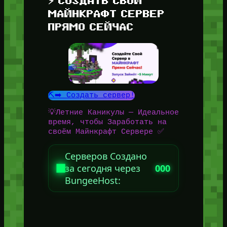
⚡ СОЗДАТЬ СВОЙ
МАЙНКРАФТ СЕРВЕР
ПРЯМО СЕЙЧАС
⛏️➡️ Создать сервер!
💡Летние Каникулы — Идеальное
время, чтобы Заработать на
своём Майнкрафт Сервере ✅
Серверов Создано
за сегодня через
000
BungeeHost: