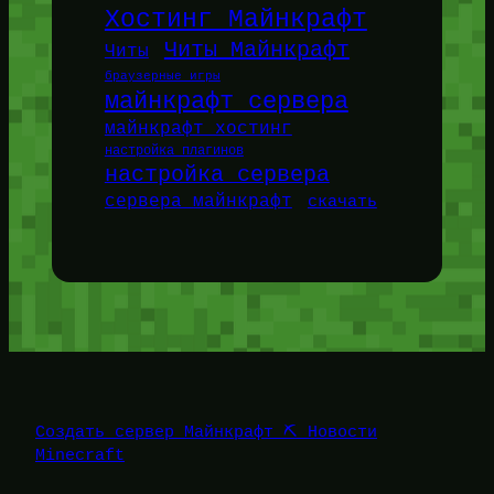
Хостинг Майнкрафт
Читы Майнкрафт
Читы
браузерные игры
майнкрафт сервера
майнкрафт хостинг
настройка плагинов
настройка сервера
сервера майнкрафт
скачать
Создать сервер Майнкрафт ⛏️ Новости
Minecraft