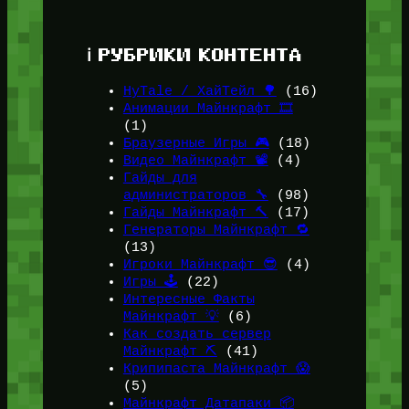
ℹ️ РУБРИКИ КОНТЕНТА
HyTale / ХайТейл 🌳
(16)
Анимации Майнкрафт 🎞️
(1)
Браузерные Игры 🎮
(18)
Видео Майнкрафт 📽️
(4)
Гайды для
администраторов 🔧
(98)
Гайды Майнкрафт 🔨
(17)
Генераторы Майнкрафт 🔁
(13)
Игроки Майнкрафт 😎
(4)
Игры 🕹️
(22)
Интересные Факты
Майнкрафт 💡
(6)
Как создать сервер
Майнкрафт ⛏️
(41)
Крипипаста Майнкрафт 😱
(5)
Майнкрафт Датапаки 📦