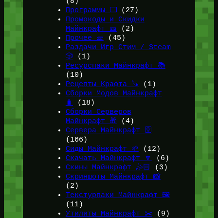
(8)
Программы ⌨️
(27)
Промокоды и Скидки
Майнкрафт 🎫
(2)
Прочее 🧱
(45)
Раздачи Игр Стим / Steam
🎲
(1)
Ресурспаки Майнкрафт 📚
(10)
Рецепты Крафта 🪚
(1)
Сборки Модов Майнкрафт
🧳
(18)
Сборки Серверов
Майнкрафт 🎁
(4)
Сервера Майнкрафт 🛜
(166)
Сиды Майнкрафт 🌱
(12)
Скачать Майнкрафт 🔽
(6)
Скины Майнкрафт 🤹🏻
(3)
Скриншоты Майнкрафт 📸
(2)
Текстурпаки Майнкрафт 🖼️
(11)
Утилиты Майнкрафт ✂️
(9)