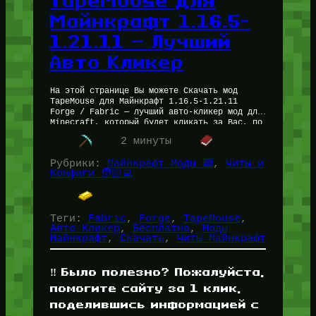
TapeMouse для
Майнкрафт 1.16.5-
1.21.11 — Лучший
Авто Кликер
На этой странице Вы можете Скачать мод
TapeMouse для Майнкрафт 1.16.5-1.21.11
Forge / Fabric — лучший авто-кликер мод для
Minecraft, который будет кликать за Вас, по
факту не является читом…
2 минуты
Рубрики:
Майнкрафт Моды 🟩
, 
Читы и
Конфиги 🧑🏻‍💻
Теги:
Fabric
, 
Forge
, 
TapeMouse
, 
Авто Кликер
, 
Бесплатно
, 
Моды
Майнкрафт
, 
Скачать
, 
Читы Майнкрафт
‼️ Было полезно? Пожалуйста,
помогите сайту за 1 клик,
поделившись информацией с