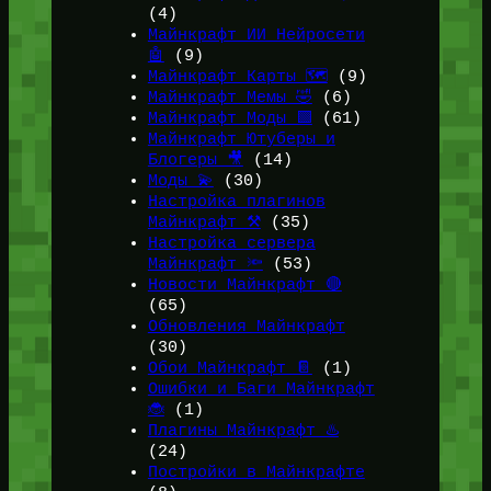
(4)
Майнкрафт ИИ Нейросети
🤖
(9)
Майнкрафт Карты 🗺️
(9)
Майнкрафт Мемы 🤣
(6)
Майнкрафт Моды 🟩
(61)
Майнкрафт Ютуберы и
Блогеры 🎥
(14)
Моды 💫
(30)
Настройка плагинов
Майнкрафт ⚒️
(35)
Настройка сервера
Майнкрафт 🔦
(53)
Новости Майнкрафт 🔴
(65)
Обновления Майнкрафт
(30)
Обои Майнкрафт 📔
(1)
Ошибки и Баги Майнкрафт
🐞
(1)
Плагины Майнкрафт ♨️
(24)
Постройки в Майнкрафте