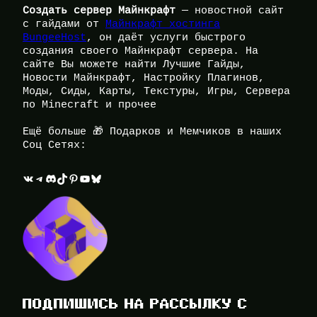
Создать сервер Майнкрафт
— новостной сайт
с гайдами от
Майнкрафт хостинга
BungeeHost
, он даёт услуги быстрого
создания своего Майнкрафт сервера. На
сайте Вы можете найти Лучшие Гайды,
Новости Майнкрафт, Настройку Плагинов,
Моды, Сиды, Карты, Текстуры, Игры, Сервера
по Minecraft и прочее
Ещё больше 🎁 Подарков и Мемчиков в наших
Соц Сетях:
ВКонтакте
Telegram
Discord
TikTok
Pinterest
YouTube
Bluesky
ПОДПИШИСЬ НА РАССЫЛКУ С