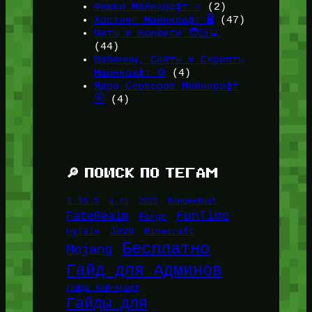
Фишки Майнкрафт ⭐
(2)
Хостинг Майнкрафт 🖥️
(47)
Читы и Конфиги 🧑🏻‍💻
(44)
Шаблоны, Сайты и Скрипты
Майнкрафт ⚙️
(4)
Ядра Серверов Майнкрафт
🚰
(4)
🔎 ПОИСК ПО ТЕГАМ
1.16.5
1.21
2026
BungeeHost
FunTime
FateRealm
Forge
Java
HyTale
Minecraft
Бесплатно
Mojang
Гайд для Админов
Гайды Майнкрафт
Гайды для