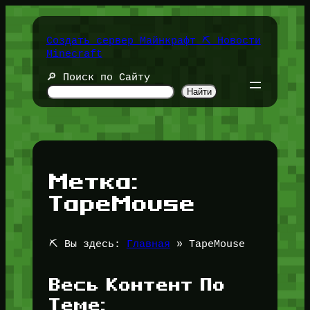
Перейти
к
содержимому
Создать сервер Майнкрафт ⛏️ Новости
Minecraft
🔎 Поиск по Сайту
Найти
Метка:
TapeMouse
⛏️ Вы здесь:
Главная
»
TapeMouse
Весь Контент По
Теме: