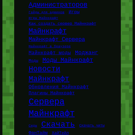
Администраторов
Игры
Гайды для админов
Игры Майнкрафт
Как создать сервер Майнкрафт
Майнкрафт
Майнкрафт Сервера
Майнкрафт в браузере
Моджанг
Майнкрафт моды
Моды Майнкрафт
Моды
Новости
Майнкрафт
Обновления Майнкрафт
Плагины Майнкрафт
Сервера
Майнкрафт
Скачать
Сиды
Скачать читы
ФанТайм
ХайТейл