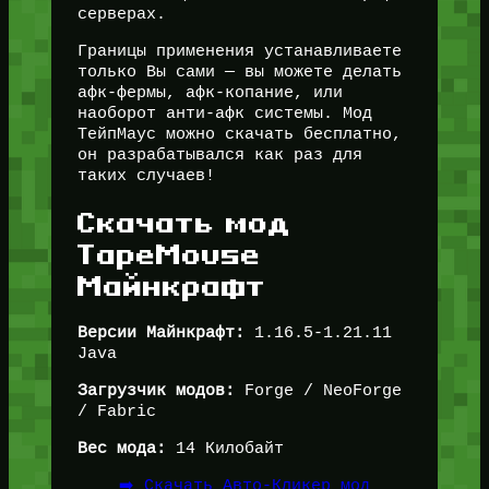
серверах.
Границы применения устанавливаете
только Вы сами — вы можете делать
афк-фермы, афк-копание, или
наоборот анти-афк системы. Мод
ТейпМаус можно скачать бесплатно,
он разрабатывался как раз для
таких случаев!
Скачать мод
TapeMouse
Майнкрафт
Версии Майнкрафт:
1.16.5-1.21.11
Java
Загрузчик модов:
Forge / NeoForge
/ Fabric
Вес мода:
14 Килобайт
➡️ Скачать Авто-Кликер мод