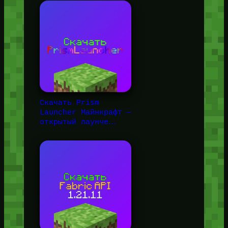
Скачать Prism
Launcher Майнкрафт —
открытый лаунче…