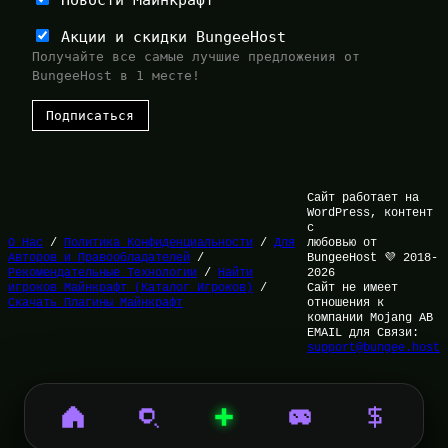
Акции и скидки BungeeHost
Получайте все самые лучшие предложения от
BungeeHost в 1 месте!
Сайт работает на
WordPress, контент
с
О Нас
/
Политика Конфиденциальности
/
Для
любовью от
Авторов и Правообладателей
/
BungeeHost 💜 2018-
Рекомендательные Технологии
/
Найти
2026
игроков Майнкрафт (Каталог Игроков)
/
Сайт не имеет
Скачать Плагины Майнкрафт
отношения к
компании Mojang AB
EMAIL для Связи:
support@bungee.host