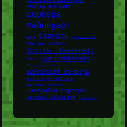
Обновления Майнкрафт
Плагины Майнкрафт
Сервера
Майнкрафт
Скачать
Сиды
Скачать читы
ФанТайм
ХайТейл
Хостинг Майнкрафт
Читы Майнкрафт
Читы
браузерные игры
майнкрафт сервера
майнкрафт хостинг
настройка плагинов
настройка сервера
сервера майнкрафт
скачать