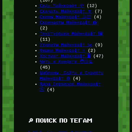
(167)
Сиды Майнкрафт 🌱
(12)
Скачать Майнкрафт 🔽
(7)
Скины Майнкрафт 🤹🏻
(4)
Скриншоты Майнкрафт 📸
(2)
Текстурпаки Майнкрафт 🖼️
(11)
Утилиты Майнкрафт ✂️
(9)
Фишки Майнкрафт ⭐
(2)
Хостинг Майнкрафт 🖥️
(47)
Читы и Конфиги 🧑🏻‍💻
(45)
Шаблоны, Сайты и Скрипты
Майнкрафт ⚙️
(4)
Ядра Серверов Майнкрафт
🚰
(4)
🔎 ПОИСК ПО ТЕГАМ