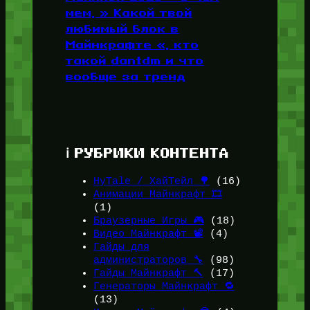
мем, » Какой твой
любимый блок в
Майнкрафте «, кто
такой dantdm и что
вообще за тренд
ℹ️ РУБРИКИ КОНТЕНТА
HyTale / ХайТейл 🌳
(16)
Анимации Майнкрафт 🎞️
(1)
Браузерные Игры 🎮
(18)
Видео Майнкрафт 📽️
(4)
Гайды для
администраторов 🔧
(98)
Гайды Майнкрафт 🔨
(17)
Генераторы Майнкрафт 🔁
(13)