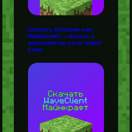
Скачать E4steam для
Майнкрафт — играть с
друзьями по сети через
Стим