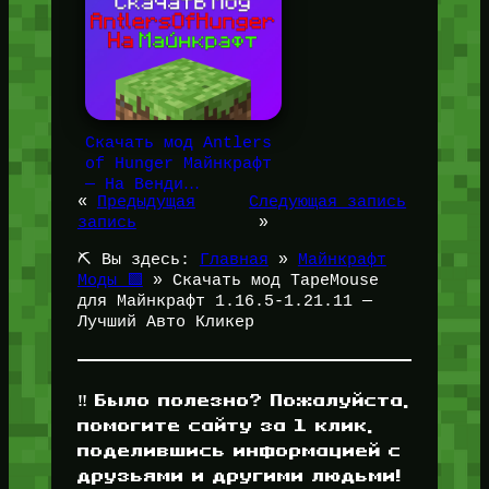
Скачать мод Antlers
of Hunger Майнкрафт
— На Венди…
«
Предыдущая
Следующая запись
запись
»
⛏️ Вы здесь:
Главная
»
Майнкрафт
Моды 🟩
»
Скачать мод TapeMouse
для Майнкрафт 1.16.5-1.21.11 —
Лучший Авто Кликер
‼️ Было полезно? Пожалуйста,
помогите сайту за 1 клик,
поделившись информацией с
друзьями и другими людьми!