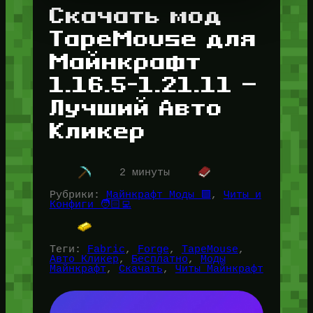
Скачать мод
TapeMouse для
Майнкрафт
1.16.5-1.21.11 —
Лучший Авто
Кликер
2 минуты
Рубрики:
Майнкрафт Моды 🟩
, 
Читы и
Конфиги 🧑🏻‍💻
Теги:
Fabric
, 
Forge
, 
TapeMouse
, 
Авто Кликер
, 
Бесплатно
, 
Моды
Майнкрафт
, 
Скачать
, 
Читы Майнкрафт