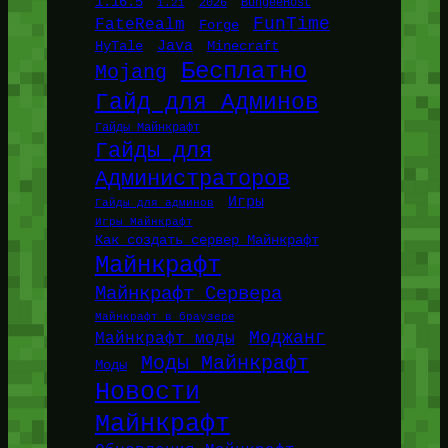
1.16.5
1.21
2026
BungeeHost
FunTime
FateRealm
Forge
Java
HyTale
Minecraft
Бесплатно
Mojang
Гайд для Админов
Гайды Майнкрафт
Гайды для
Администраторов
Игры
Гайды для админов
Игры Майнкрафт
Как создать сервер Майнкрафт
Майнкрафт
Майнкрафт Сервера
Майнкрафт в браузере
Моджанг
Майнкрафт моды
Моды Майнкрафт
Моды
Новости
Майнкрафт