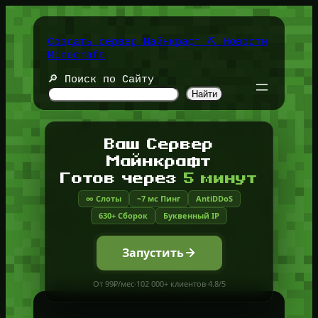
Перейти
к
содержимому
Создать сервер Майнкрафт ⛏️ Новости
Minecraft
🔎 Поиск по Сайту
Найти
Ваш Сервер
Майнкрафт
Готов через
5 минут
∞ Слоты
~7 мс Пинг
AntiDDoS
630+ Сборок
Буквенный IP
Запустить
От 99₽/мес
·
102 000+ клиентов
·
4.8/5