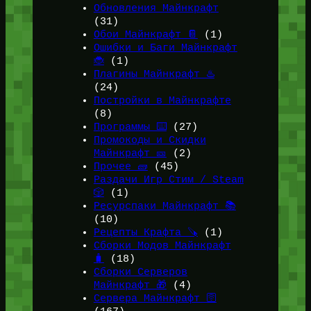
Обновления Майнкрафт
(31)
Обои Майнкрафт 📔
(1)
Ошибки и Баги Майнкрафт
🐞
(1)
Плагины Майнкрафт ♨️
(24)
Постройки в Майнкрафте
(8)
Программы ⌨️
(27)
Промокоды и Скидки
Майнкрафт 🎫
(2)
Прочее 🧱
(45)
Раздачи Игр Стим / Steam
🎲
(1)
Ресурспаки Майнкрафт 📚
(10)
Рецепты Крафта 🪚
(1)
Сборки Модов Майнкрафт
🧳
(18)
Сборки Серверов
Майнкрафт 🎁
(4)
Сервера Майнкрафт 🛜