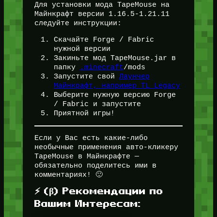
Для установки мода TapeMouse на
Майнкрафт версии 1.16.5-1.21.11
следуйте инструкции:
Скачайте Forge / Fabric
нужной версии
Закиньте мод TapeMouse.jar в
папку
.minecraft
/mods
Запустите свой
Лаунчер
Майнкрафт, например TL Legacy
Выберите нужную версию Forge
/ Fabric и запустите
Приятной игры!
Если у Вас есть какие-либо
необычные применения авто-кликеру
TapeMouse в Майнкрафте —
обязательно поделитесь ими в
комментариях! 🙂
⚡ (β) Рекомендации по
Вашим Интересам: