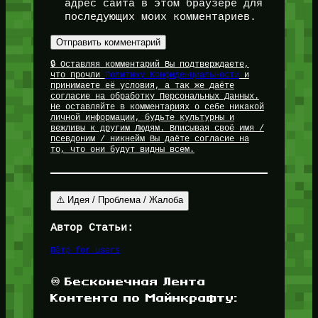
адрес сайта в этом браузере для
последующих моих комментариев.
🔒 Оставляя комментарий Вы подтверждаете,
что прочли
Политику Конфиденциальности
и
принимаете её условия, а так же даёте
согласие на обработку Персональных Данных.
Не оставляйте в комментариях о себе никакой
личной информации, будьте культурны и
вежливы к другим Людям. Вписывая своё имя /
псевдоним / никнейм Вы даёте согласие на
то, что они будут видны всем.
⚠️ Идея / Проблема / Жалоба
Автор Статьи:
Пётр for_users
♾️ Бесконечная Лента
Контента по Майнкрафту: