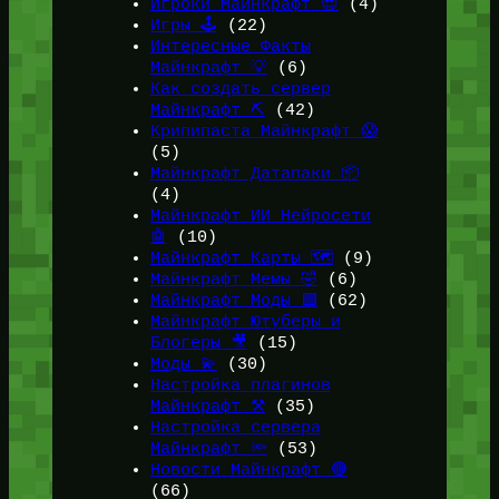
Игроки Майнкрафт 😎
(4)
Игры 🕹️
(22)
Интересные Факты
Майнкрафт 💡
(6)
Как создать сервер
Майнкрафт ⛏️
(42)
Крипипаста Майнкрафт 😱
(5)
Майнкрафт Датапаки 📦
(4)
Майнкрафт ИИ Нейросети
🤖
(10)
Майнкрафт Карты 🗺️
(9)
Майнкрафт Мемы 🤣
(6)
Майнкрафт Моды 🟩
(62)
Майнкрафт Ютуберы и
Блогеры 🎥
(15)
Моды 💫
(30)
Настройка плагинов
Майнкрафт ⚒️
(35)
Настройка сервера
Майнкрафт 🔦
(53)
Новости Майнкрафт 🔴
(66)