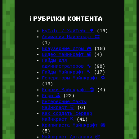
ℹ️ РУБРИКИ КОНТЕНТА
HyTale / ХайТейл 🌳
(16)
Анимации Майнкрафт 🎞️
(1)
Браузерные Игры 🎮
(18)
Видео Майнкрафт 📽️
(4)
Гайды для
администраторов 🔧
(98)
Гайды Майнкрафт 🔨
(17)
Генераторы Майнкрафт 🔁
(13)
Игроки Майнкрафт 😎
(4)
Игры 🕹️
(22)
Интересные Факты
Майнкрафт 💡
(6)
Как создать сервер
Майнкрафт ⛏️
(41)
Крипипаста Майнкрафт 😱
(5)
Майнкрафт Датапаки 📦