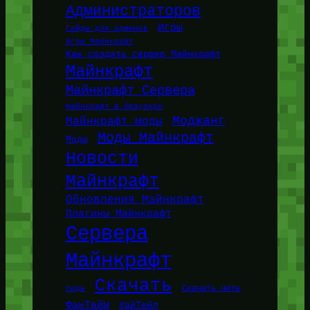
Администраторов
Игры
Гайды для админов
Игры Майнкрафт
Как создать сервер Майнкрафт
Майнкрафт
Майнкрафт Сервера
Майнкрафт в браузере
Моджанг
Майнкрафт моды
Моды Майнкрафт
Моды
Новости
Майнкрафт
Обновления Майнкрафт
Плагины Майнкрафт
Сервера
Майнкрафт
Скачать
Сиды
Скачать читы
ФанТайм
ХайТейл