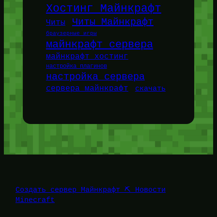
Хостинг Майнкрафт
Читы Майнкрафт
Читы
браузерные игры
майнкрафт сервера
майнкрафт хостинг
настройка плагинов
настройка сервера
сервера майнкрафт
скачать
Создать сервер Майнкрафт ⛏️ Новости
Minecraft