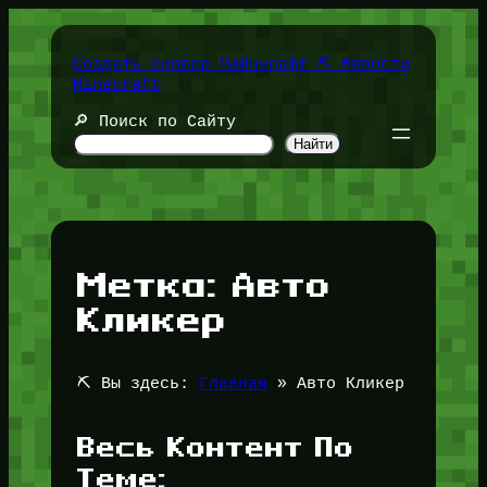
Перейти
к
содержимому
Создать сервер Майнкрафт ⛏️ Новости
Minecraft
🔎 Поиск по Сайту
Найти
Метка:
Авто
Кликер
⛏️ Вы здесь:
Главная
»
Авто Кликер
Весь Контент По
Теме: