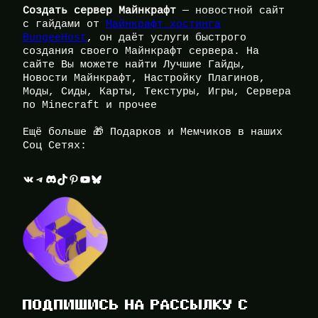
Создать сервер Майнкрафт
— новостной сайт
с гайдами от
Майнкрафт хостинга
BungeeHost
, он даёт услуги быстрого
создания своего Майнкрафт сервера. На
сайте Вы можете найти Лучшие Гайды,
Новости Майнкрафт, Настройку Плагинов,
Моды, Сиды, Карты, Текстуры, Игры, Сервера
по Minecraft и прочее
Ещё больше 🎁 Подарков и Мемчиков в наших
Соц Сетях:
ВКонтакте
Telegram
Discord
TikTok
Pinterest
YouTube
Bluesky
ПОДПИШИСЬ НА РАССЫЛКУ С