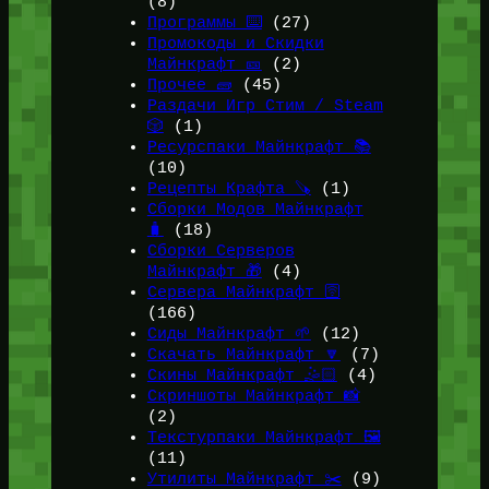
(8)
Программы ⌨️
(27)
Промокоды и Скидки
Майнкрафт 🎫
(2)
Прочее 🧱
(45)
Раздачи Игр Стим / Steam
🎲
(1)
Ресурспаки Майнкрафт 📚
(10)
Рецепты Крафта 🪚
(1)
Сборки Модов Майнкрафт
🧳
(18)
Сборки Серверов
Майнкрафт 🎁
(4)
Сервера Майнкрафт 🛜
(166)
Сиды Майнкрафт 🌱
(12)
Скачать Майнкрафт 🔽
(7)
Скины Майнкрафт 🤹🏻
(4)
Скриншоты Майнкрафт 📸
(2)
Текстурпаки Майнкрафт 🖼️
(11)
Утилиты Майнкрафт ✂️
(9)