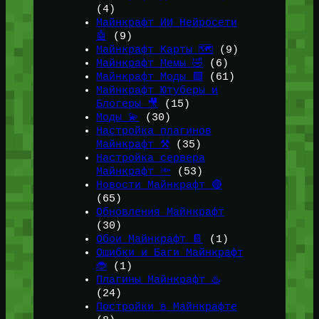
(4)
Майнкрафт ИИ Нейросети
🤖
(9)
Майнкрафт Карты 🗺️
(9)
Майнкрафт Мемы 🤣
(6)
Майнкрафт Моды 🟩
(61)
Майнкрафт Ютуберы и
Блогеры 🎥
(15)
Моды 💫
(30)
Настройка плагинов
Майнкрафт ⚒️
(35)
Настройка сервера
Майнкрафт 🔦
(53)
Новости Майнкрафт 🔴
(65)
Обновления Майнкрафт
(30)
Обои Майнкрафт 📔
(1)
Ошибки и Баги Майнкрафт
🐞
(1)
Плагины Майнкрафт ♨️
(24)
Постройки в Майнкрафте