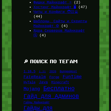
Фишки Майнкрафт ⭐
(2)
Хостинг Майнкрафт 🖥️
(47)
Читы и Конфиги 🧑🏻‍💻
(44)
Шаблоны, Сайты и Скрипты
Майнкрафт ⚙️
(4)
Ядра Серверов Майнкрафт
🚰
(4)
🔎 ПОИСК ПО ТЕГАМ
1.16.5
1.21
2026
BungeeHost
FunTime
FateRealm
Forge
Java
HyTale
Minecraft
Бесплатно
Mojang
Гайд для Админов
Гайды Майнкрафт
Гайды для