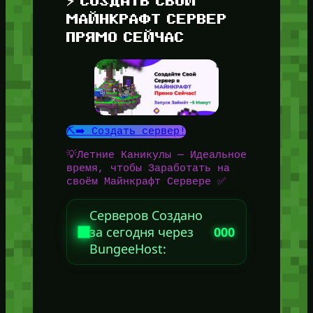
⚡ СОЗДАТЬ СВОЙ
МАЙНКРАФТ СЕРВЕР
ПРЯМО СЕЙЧАС
⛏️➡️ Создать сервер!
💡Летние Каникулы — Идеальное
время, чтобы Заработать на
своём Майнкрафт Сервере ✅
Серверов Создано
за сегодня через
000
BungeeHost: