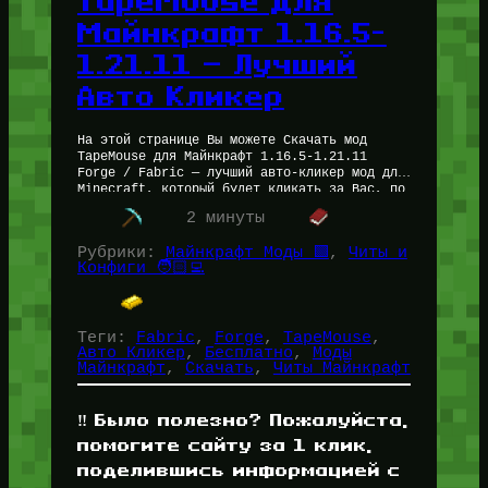
TapeMouse для
Майнкрафт 1.16.5-
1.21.11 — Лучший
Авто Кликер
На этой странице Вы можете Скачать мод
TapeMouse для Майнкрафт 1.16.5-1.21.11
Forge / Fabric — лучший авто-кликер мод для
Minecraft, который будет кликать за Вас, по
факту не является читом…
2 минуты
Рубрики:
Майнкрафт Моды 🟩
, 
Читы и
Конфиги 🧑🏻‍💻
Теги:
Fabric
, 
Forge
, 
TapeMouse
, 
Авто Кликер
, 
Бесплатно
, 
Моды
Майнкрафт
, 
Скачать
, 
Читы Майнкрафт
‼️ Было полезно? Пожалуйста,
помогите сайту за 1 клик,
поделившись информацией с