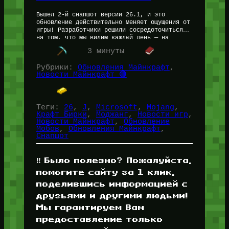
Вышел 2-й снапшот версии 26.1, и это
обновление действительно меняет ощущения от
игры! Разработчики решили сосредоточиться
на том, что мы видим каждый день — на
животных, а также внесли изменение,
3 минуты
которого…
Рубрики:
Обновления Майнкрафт
, 
Новости Майнкрафт 🔴
Теги:
26
, 
J
, 
Microsoft
, 
Mojang
, 
Крафт Бирки
, 
Моджанг
, 
Новости игр
, 
Новости Майнкрафт
, 
Обновление
Мобов
, 
Обновления Майнкрафт
, 
Снапшот
‼️ Было полезно? Пожалуйста,
помогите сайту за 1 клик,
поделившись информацией с
друзьями и другими людьми!
Мы гарантируем Вам
предоставление только