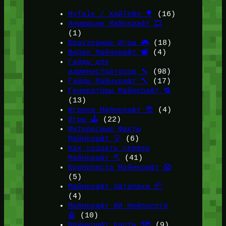
HyTale / ХайТейл 🌳
(16)
Анимации Майнкрафт 🎞️
(1)
Браузерные Игры 🎮
(18)
Видео Майнкрафт 📽️
(4)
Гайды для
администраторов 🔧
(98)
Гайды Майнкрафт 🔨
(17)
Генераторы Майнкрафт 🔁
(13)
Игроки Майнкрафт 😎
(4)
Игры 🕹️
(22)
Интересные Факты
Майнкрафт 💡
(6)
Как создать сервер
Майнкрафт ⛏️
(41)
Крипипаста Майнкрафт 😱
(5)
Майнкрафт Датапаки 📦
(4)
Майнкрафт ИИ Нейросети
🤖
(10)
Майнкрафт Карты 🗺️
(9)