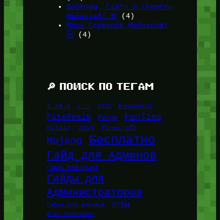
Шаблоны, Сайты и Скрипты
Майнкрафт ⚙️
(4)
Ядра Серверов Майнкрафт
🚰
(4)
🔎 ПОИСК ПО ТЕГАМ
1.16.5
1.21
2026
BungeeHost
FunTime
FateRealm
Forge
Java
HyTale
Minecraft
Бесплатно
Mojang
Гайд для Админов
Гайды Майнкрафт
Гайды для
Администраторов
Игры
Гайды для админов
Игры Майнкрафт