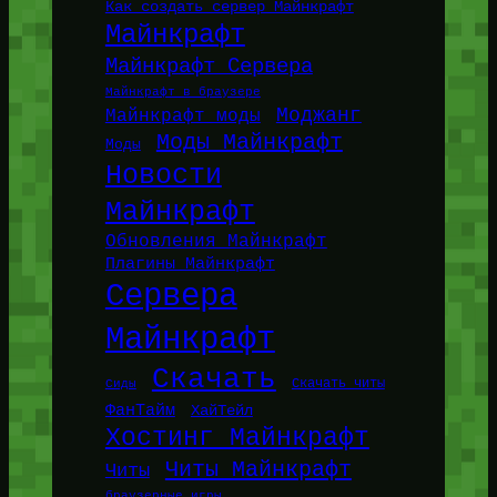
Как создать сервер Майнкрафт
Майнкрафт
Майнкрафт Сервера
Майнкрафт в браузере
Моджанг
Майнкрафт моды
Моды Майнкрафт
Моды
Новости
Майнкрафт
Обновления Майнкрафт
Плагины Майнкрафт
Сервера
Майнкрафт
Скачать
Сиды
Скачать читы
ФанТайм
ХайТейл
Хостинг Майнкрафт
Читы Майнкрафт
Читы
браузерные игры