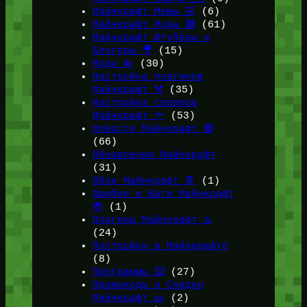
Майнкрафт Мемы 🤣
(6)
Майнкрафт Моды 🟩
(61)
Майнкрафт Ютуберы и
Блогеры 🎥
(15)
Моды 💫
(30)
Настройка плагинов
Майнкрафт ⚒️
(35)
Настройка сервера
Майнкрафт 🔦
(53)
Новости Майнкрафт 🔴
(66)
Обновления Майнкрафт
(31)
Обои Майнкрафт 📔
(1)
Ошибки и Баги Майнкрафт
🐞
(1)
Плагины Майнкрафт ♨️
(24)
Постройки в Майнкрафте
(8)
Программы ⌨️
(27)
Промокоды и Скидки
Майнкрафт 🎫
(2)