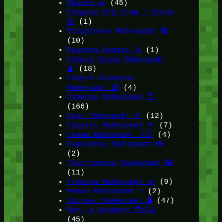
Прочее 🧱
(45)
Раздачи Игр Стим / Steam
🎲
(1)
Ресурспаки Майнкрафт 📚
(10)
Рецепты Крафта 🪚
(1)
Сборки Модов Майнкрафт
🧳
(18)
Сборки Серверов
Майнкрафт 🎁
(4)
Сервера Майнкрафт 🛜
(166)
Сиды Майнкрафт 🌱
(12)
Скачать Майнкрафт 🔽
(7)
Скины Майнкрафт 🤹🏻
(4)
Скриншоты Майнкрафт 📸
(2)
Текстурпаки Майнкрафт 🖼️
(11)
Утилиты Майнкрафт ✂️
(9)
Фишки Майнкрафт ⭐
(2)
Хостинг Майнкрафт 🖥️
(47)
Читы и Конфиги 🧑🏻‍💻
(45)