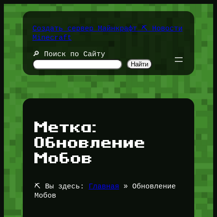
Перейти
к
содержимому
Создать сервер Майнкрафт ⛏️ Новости
Minecraft
🔎 Поиск по Сайту
Найти
Метка:
Обновление
Мобов
⛏️ Вы здесь:
Главная
»
Обновление
Мобов