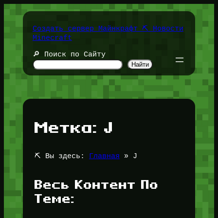
Перейти
к
содержимому
Создать сервер Майнкрафт ⛏️ Новости
Minecraft
🔎 Поиск по Сайту
Найти
Метка:
J
⛏️ Вы здесь:
Главная
»
J
Весь Контент По
Теме: