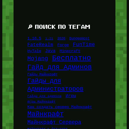
🔎 ПОИСК ПО ТЕГАМ
1.16.5
1.21
2026
BungeeHost
FunTime
FateRealm
Forge
Java
HyTale
Minecraft
Бесплатно
Mojang
Гайд для Админов
Гайды Майнкрафт
Гайды для
Администраторов
Игры
Гайды для админов
Игры Майнкрафт
Как создать сервер Майнкрафт
Майнкрафт
Майнкрафт Сервера
Майнкрафт в браузере