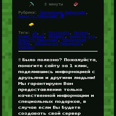
животных, а также внесли изменение,
3 минуты
которого…
Рубрики:
Обновления Майнкрафт
, 
Новости Майнкрафт 🔴
Теги:
26
, 
J
, 
Microsoft
, 
Mojang
, 
Крафт Бирки
, 
Моджанг
, 
Новости игр
, 
Новости Майнкрафт
, 
Обновление
Мобов
, 
Обновления Майнкрафт
, 
Снапшот
‼️ Было полезно? Пожалуйста,
помогите сайту за 1 клик,
поделившись информацией с
друзьями и другими людьми!
Мы гарантируем Вам
предоставление только
качественной информации и
специальных подарков, в
случае если Вы будете
создавать свой сервер