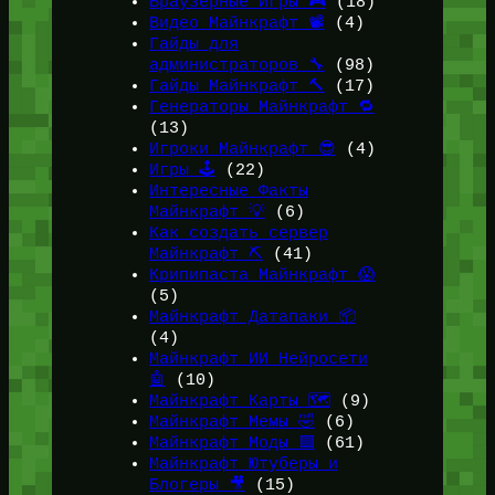
Браузерные Игры 🎮
(18)
Видео Майнкрафт 📽️
(4)
Гайды для
администраторов 🔧
(98)
Гайды Майнкрафт 🔨
(17)
Генераторы Майнкрафт 🔁
(13)
Игроки Майнкрафт 😎
(4)
Игры 🕹️
(22)
Интересные Факты
Майнкрафт 💡
(6)
Как создать сервер
Майнкрафт ⛏️
(41)
Крипипаста Майнкрафт 😱
(5)
Майнкрафт Датапаки 📦
(4)
Майнкрафт ИИ Нейросети
🤖
(10)
Майнкрафт Карты 🗺️
(9)
Майнкрафт Мемы 🤣
(6)
Майнкрафт Моды 🟩
(61)
Майнкрафт Ютуберы и
Блогеры 🎥
(15)