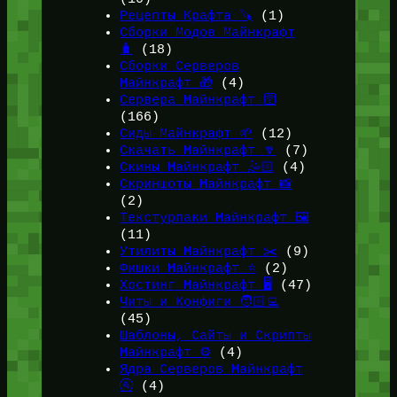
Рецепты Крафта 🪚
(1)
Сборки Модов Майнкрафт
🧳
(18)
Сборки Серверов
Майнкрафт 🎁
(4)
Сервера Майнкрафт 🛜
(166)
Сиды Майнкрафт 🌱
(12)
Скачать Майнкрафт 🔽
(7)
Скины Майнкрафт 🤹🏻
(4)
Скриншоты Майнкрафт 📸
(2)
Текстурпаки Майнкрафт 🖼️
(11)
Утилиты Майнкрафт ✂️
(9)
Фишки Майнкрафт ⭐
(2)
Хостинг Майнкрафт 🖥️
(47)
Читы и Конфиги 🧑🏻‍💻
(45)
Шаблоны, Сайты и Скрипты
Майнкрафт ⚙️
(4)
Ядра Серверов Майнкрафт
🚰
(4)