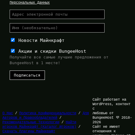
Персональных Данных
Новости Майнкрафт
Акции и скидки BungeeHost
Получайте все самые лучшие предложения от
BungeeHost в 1 месте!
Сайт работает на
WordPress, контент
с
О Нас
/
Политика Конфиденциальности
/
Для
любовью от
Авторов и Правообладателей
/
BungeeHost 💜 2018-
Рекомендательные Технологии
/
Найти
2026
игроков Майнкрафт (Каталог Игроков)
/
Сайт не имеет
Скачать Плагины Майнкрафт
отношения к