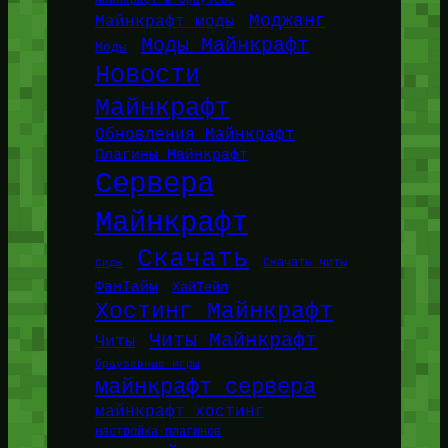
Моджанг
Майнкрафт моды
Моды Майнкрафт
Моды
Новости
Майнкрафт
Обновления Майнкрафт
Плагины Майнкрафт
Сервера
Майнкрафт
Скачать
Сиды
Скачать читы
ФанТайм
ХайТейл
Хостинг Майнкрафт
Читы Майнкрафт
Читы
браузерные игры
майнкрафт сервера
майнкрафт хостинг
настройка плагинов