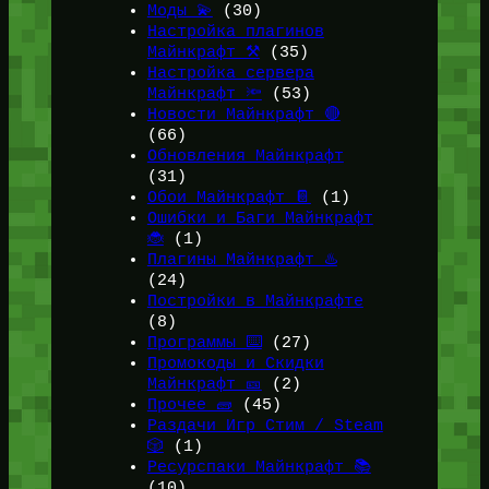
Моды 💫
(30)
Настройка плагинов
Майнкрафт ⚒️
(35)
Настройка сервера
Майнкрафт 🔦
(53)
Новости Майнкрафт 🔴
(66)
Обновления Майнкрафт
(31)
Обои Майнкрафт 📔
(1)
Ошибки и Баги Майнкрафт
🐞
(1)
Плагины Майнкрафт ♨️
(24)
Постройки в Майнкрафте
(8)
Программы ⌨️
(27)
Промокоды и Скидки
Майнкрафт 🎫
(2)
Прочее 🧱
(45)
Раздачи Игр Стим / Steam
🎲
(1)
Ресурспаки Майнкрафт 📚
(10)