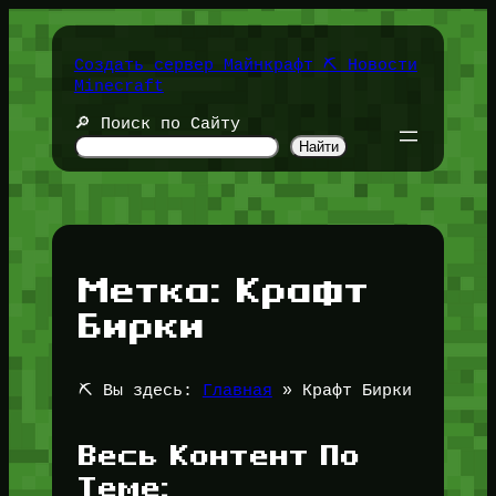
Перейти
к
содержимому
Создать сервер Майнкрафт ⛏️ Новости
Minecraft
🔎 Поиск по Сайту
Найти
Метка:
Крафт
Бирки
⛏️ Вы здесь:
Главная
»
Крафт Бирки
Весь Контент По
Теме: