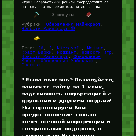
игры! Разработчики решили сосредоточиться
на том, что мы видим каждый день — на
животных, а также внесли изменение,
3 минуты
которого…
Рубрики:
Обновления Майнкрафт
, 
Новости Майнкрафт 🔴
Теги:
26
, 
J
, 
Microsoft
, 
Mojang
, 
Крафт Бирки
, 
Моджанг
, 
Новости игр
, 
Новости Майнкрафт
, 
Обновление
Мобов
, 
Обновления Майнкрафт
, 
Снапшот
‼️ Было полезно? Пожалуйста,
помогите сайту за 1 клик,
поделившись информацией с
друзьями и другими людьми!
Мы гарантируем Вам
предоставление только
качественной информации и
специальных подарков, в
случае если Вы будете