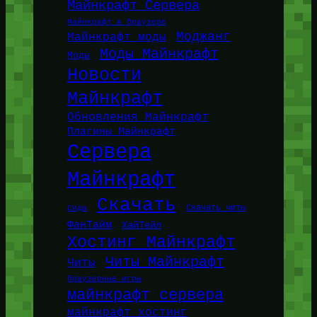
Майнкрафт Сервера
Майнкрафт в браузере
Моджанг
Майнкрафт моды
Моды Майнкрафт
Моды
Новости
Майнкрафт
Обновления Майнкрафт
Плагины Майнкрафт
Сервера
Майнкрафт
Скачать
Сиды
Скачать читы
ФанТайм
ХайТейл
Хостинг Майнкрафт
Читы Майнкрафт
Читы
браузерные игры
майнкрафт сервера
майнкрафт хостинг