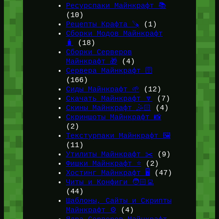
Ресурспаки Майнкрафт 📚
(10)
Рецепты Крафта 🪚
(1)
Сборки Модов Майнкрафт
🧳
(18)
Сборки Серверов
Майнкрафт 🎁
(4)
Сервера Майнкрафт 🛜
(166)
Сиды Майнкрафт 🌱
(12)
Скачать Майнкрафт 🔽
(7)
Скины Майнкрафт 🤹🏻
(4)
Скриншоты Майнкрафт 📸
(2)
Текстурпаки Майнкрафт 🖼️
(11)
Утилиты Майнкрафт ✂️
(9)
Фишки Майнкрафт ⭐
(2)
Хостинг Майнкрафт 🖥️
(47)
Читы и Конфиги 🧑🏻‍💻
(44)
Шаблоны, Сайты и Скрипты
Майнкрафт ⚙️
(4)