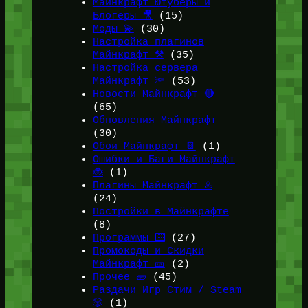
Майнкрафт Ютуберы и
Блогеры 🎥
(15)
Моды 💫
(30)
Настройка плагинов
Майнкрафт ⚒️
(35)
Настройка сервера
Майнкрафт 🔦
(53)
Новости Майнкрафт 🔴
(65)
Обновления Майнкрафт
(30)
Обои Майнкрафт 📔
(1)
Ошибки и Баги Майнкрафт
🐞
(1)
Плагины Майнкрафт ♨️
(24)
Постройки в Майнкрафте
(8)
Программы ⌨️
(27)
Промокоды и Скидки
Майнкрафт 🎫
(2)
Прочее 🧱
(45)
Раздачи Игр Стим / Steam
🎲
(1)