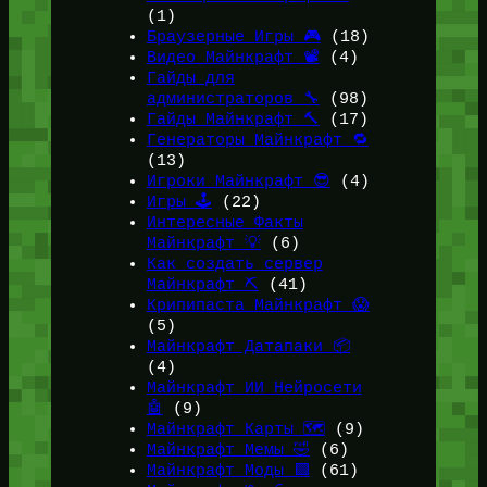
(1)
Браузерные Игры 🎮
(18)
Видео Майнкрафт 📽️
(4)
Гайды для
администраторов 🔧
(98)
Гайды Майнкрафт 🔨
(17)
Генераторы Майнкрафт 🔁
(13)
Игроки Майнкрафт 😎
(4)
Игры 🕹️
(22)
Интересные Факты
Майнкрафт 💡
(6)
Как создать сервер
Майнкрафт ⛏️
(41)
Крипипаста Майнкрафт 😱
(5)
Майнкрафт Датапаки 📦
(4)
Майнкрафт ИИ Нейросети
🤖
(9)
Майнкрафт Карты 🗺️
(9)
Майнкрафт Мемы 🤣
(6)
Майнкрафт Моды 🟩
(61)