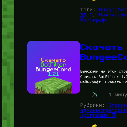
Теги:
BungeeCor
ДДоС
, 
Майнкрафт
Майнкрафт
Скачать 
BungeeCo
Выложили на этой стр
Скачать BotFilter 1.
Майнкрафт. Скачать B
1 мин
Рубрики:
Плагин
администраторов
Программы ⌨️