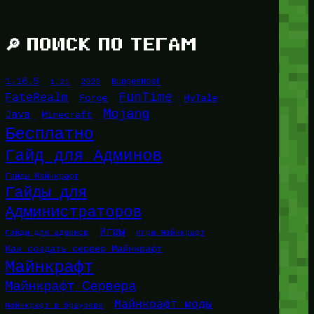
🔎 ПОИСК ПО ТЕГАМ
1.16.5
1.21
2026
BungeeHost
FunTime
FateRealm
HyTale
Forge
Mojang
Java
Minecraft
Бесплатно
Гайд для Админов
Гайды Майнкрафт
Гайды для
Администраторов
Игры
Гайды для админов
Игры Майнкрафт
Как создать сервер Майнкрафт
Майнкрафт
Майнкрафт Сервера
Майнкрафт моды
Майнкрафт в браузере