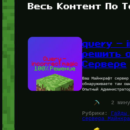
Весь Контент По Т
query — 
решить 
Сервере
Ваш Майнкрафт сервер
обнаруживаете там ош
Опытный Администрато
2 мин
Рубрики:
Гайды 
сервера Майнкра