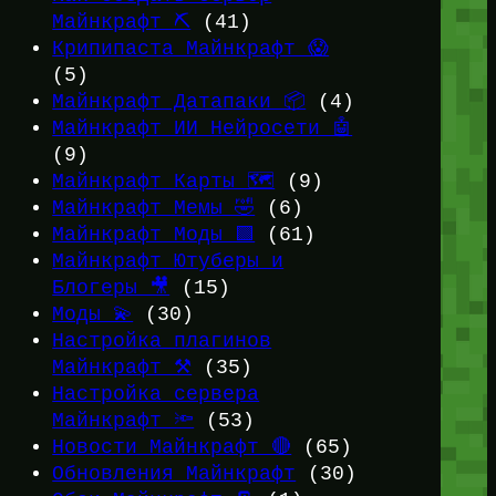
Майнкрафт ⛏️
(41)
Крипипаста Майнкрафт 😱
(5)
Майнкрафт Датапаки 📦
(4)
Майнкрафт ИИ Нейросети 🤖
(9)
Майнкрафт Карты 🗺️
(9)
Майнкрафт Мемы 🤣
(6)
Майнкрафт Моды 🟩
(61)
Майнкрафт Ютуберы и
Блогеры 🎥
(15)
Моды 💫
(30)
Настройка плагинов
Майнкрафт ⚒️
(35)
Настройка сервера
Майнкрафт 🔦
(53)
Новости Майнкрафт 🔴
(65)
Обновления Майнкрафт
(30)