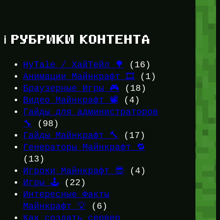
ℹ️ РУБРИКИ КОНТЕНТА
HyTale / ХайТейл 🌳
(16)
Анимации Майнкрафт 🎞️
(1)
Браузерные Игры 🎮
(18)
Видео Майнкрафт 📽️
(4)
Гайды для администраторов
🔧
(98)
Гайды Майнкрафт 🔨
(17)
Генераторы Майнкрафт 🔁
(13)
Игроки Майнкрафт 😎
(4)
Игры 🕹️
(22)
Интересные Факты
Майнкрафт 💡
(6)
Как создать сервер