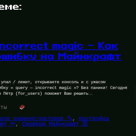
еме:
incorrect magic — Как
ошибку на Майнкрафт
 упал / лежит, открываете консоль и с ужасом
ибку » query — incorrect magic «? Без паники! Сегодня
р Пётр (for_users) поможет Вам решить…
уты
для администраторов 🔧
, 
Настройка
фт 🔦
, 
Сервера Майнкрафт 🛜