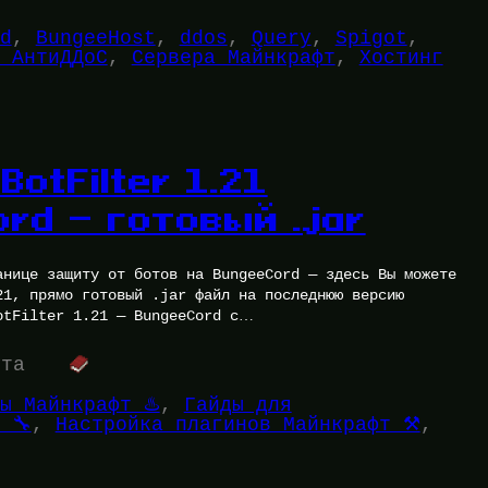
d
, 
BungeeHost
, 
ddos
, 
Query
, 
Spigot
, 
 АнтиДДоС
, 
Сервера Майнкрафт
, 
Хостинг
BotFilter 1.21
rd — готовый .jar
анице защиту от ботов на BungeeCord — здесь Вы можете
21, прямо готовый .jar файл на последнюю версию
otFilter 1.21 — BungeeCord с…
ута
ы Майнкрафт ♨️
, 
Гайды для
 🔧
, 
Настройка плагинов Майнкрафт ⚒️
, 