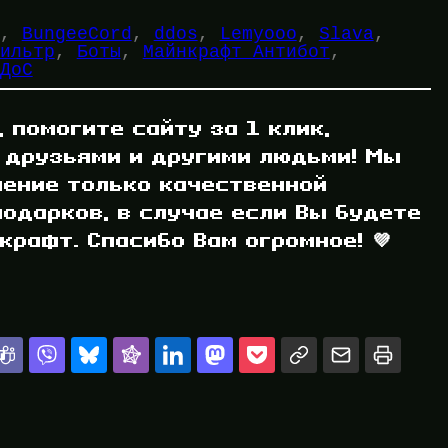
, 
BungeeCord
, 
ddos
, 
Lemyooo
, 
Slava
, 
ильтр
, 
Боты
, 
Майнкрафт Антибот
, 
ДоС
, помогите сайту за 1 клик,
 друзьями и другими людьми! Мы
ление только качественной
одарков, в случае если Вы будете
рафт. Спасибо Вам огромное! 💜