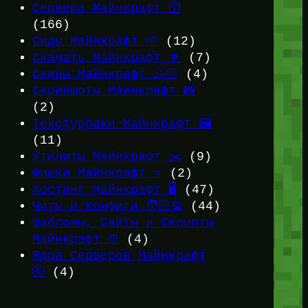
Сервера Майнкрафт 🛜
(166)
Сиды Майнкрафт 🌱
(12)
Скачать Майнкрафт 🔽
(7)
Скины Майнкрафт 🤹🏻
(4)
Скриншоты Майнкрафт 📸
(2)
Текстурпаки Майнкрафт 🖼️
(11)
Утилиты Майнкрафт ✂️
(9)
Фишки Майнкрафт ⭐
(2)
Хостинг Майнкрафт 🖥️
(47)
Читы и Конфиги 🧑🏻‍💻
(44)
Шаблоны, Сайты и Скрипты
Майнкрафт ⚙️
(4)
Ядра Серверов Майнкрафт
🚰
(4)