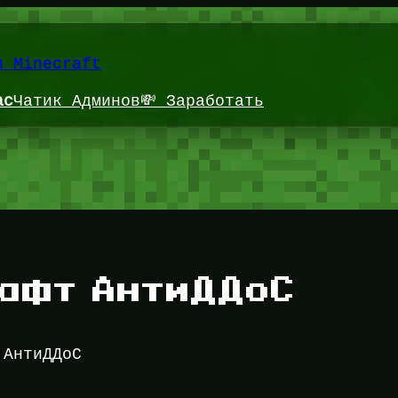
и Minecraft
ас
Чатик Админов
💸 Заработать
афт АнтиДДоС
 АнтиДДоС