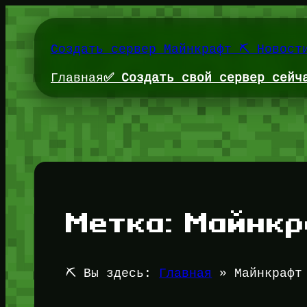
Перейти
к
содержимому
Создать сервер Майнкрафт ⛏️ Новост
Главная
✅ Создать свой сервер сейч
Метка:
Майнкр
⛏️ Вы здесь:
Главная
»
Майнкрафт