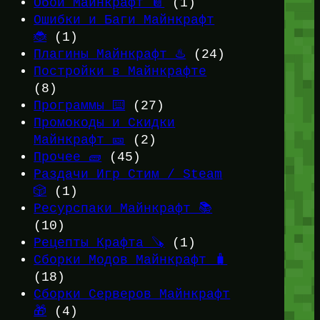
Обои Майнкрафт 📔
(1)
Ошибки и Баги Майнкрафт
🐞
(1)
Плагины Майнкрафт ♨️
(24)
Постройки в Майнкрафте
(8)
Программы ⌨️
(27)
Промокоды и Скидки
Майнкрафт 🎫
(2)
Прочее 🧱
(45)
Раздачи Игр Стим / Steam
🎲
(1)
Ресурспаки Майнкрафт 📚
(10)
Рецепты Крафта 🪚
(1)
Сборки Модов Майнкрафт 🧳
(18)
Сборки Серверов Майнкрафт
🎁
(4)