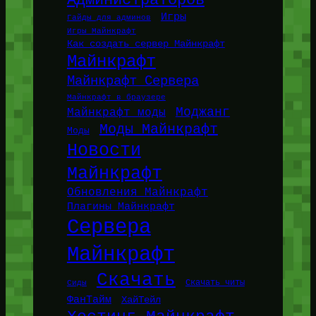
Администраторов
Игры
Гайды для админов
Игры Майнкрафт
Как создать сервер Майнкрафт
Майнкрафт
Майнкрафт Сервера
Майнкрафт в браузере
Моджанг
Майнкрафт моды
Моды Майнкрафт
Моды
Новости
Майнкрафт
Обновления Майнкрафт
Плагины Майнкрафт
Сервера
Майнкрафт
Скачать
Сиды
Скачать читы
ФанТайм
ХайТейл