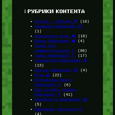
ℹ️ РУБРИКИ КОНТЕНТА
HyTale / ХайТейл 🌳
(16)
Анимации Майнкрафт 🎞️
(1)
Браузерные Игры 🎮
(18)
Видео Майнкрафт 📽️
(4)
Гайды для
администраторов 🔧
(98)
Гайды Майнкрафт 🔨
(17)
Генераторы Майнкрафт 🔁
(13)
Игроки Майнкрафт 😎
(4)
Игры 🕹️
(22)
Интересные Факты
Майнкрафт 💡
(6)
Как создать сервер
Майнкрафт ⛏️
(41)
Крипипаста Майнкрафт 😱
(5)
Майнкрафт Датапаки 📦
(4)