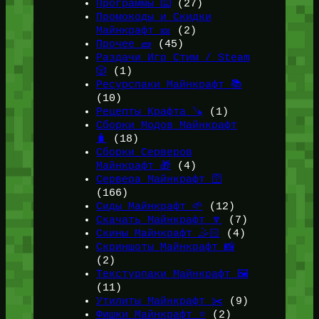
Программы ⌨️
(27)
Промокоды и Скидки
Майнкрафт 🎫
(2)
Прочее 🧱
(45)
Раздачи Игр Стим / Steam
🎲
(1)
Ресурспаки Майнкрафт 📚
(10)
Рецепты Крафта 🪚
(1)
Сборки Модов Майнкрафт
🧳
(18)
Сборки Серверов
Майнкрафт 🎁
(4)
Сервера Майнкрафт 🛜
(166)
Сиды Майнкрафт 🌱
(12)
Скачать Майнкрафт 🔽
(7)
Скины Майнкрафт 🤹🏻
(4)
Скриншоты Майнкрафт 📸
(2)
Текстурпаки Майнкрафт 🖼️
(11)
Утилиты Майнкрафт ✂️
(9)
Фишки Майнкрафт ⭐
(2)