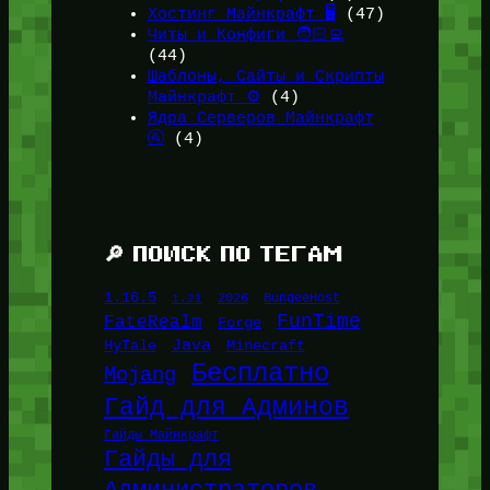
Хостинг Майнкрафт 🖥️
(47)
Читы и Конфиги 🧑🏻‍💻
(44)
Шаблоны, Сайты и Скрипты
Майнкрафт ⚙️
(4)
Ядра Серверов Майнкрафт
🚰
(4)
🔎 ПОИСК ПО ТЕГАМ
1.16.5
1.21
2026
BungeeHost
FunTime
FateRealm
Forge
Java
HyTale
Minecraft
Бесплатно
Mojang
Гайд для Админов
Гайды Майнкрафт
Гайды для