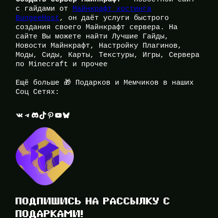
с гайдами от
Майнкрафт хостинга
BungeeHost
, он даёт услуги быстрого
создания своего Майнкрафт сервера. На
сайте Вы можете найти Лучшие Гайды,
Новости Майнкрафт, Настройку Плагинов,
Моды, Сиды, Карты, Текстуры, Игры, Сервера
по Minecraft и прочее
Ещё больше 🎁 Подарков и Мемчиков в наших
Соц Сетях:
ВКонтакте
Telegram
Discord
TikTok
Pinterest
YouTube
Bluesky
ПОДПИШИСЬ НА РАССЫЛКУ С
ПОДАРКАМИ!