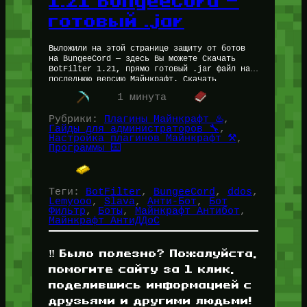
1.21 BungeeCord —
готовый .jar
Выложили на этой странице защиту от ботов
на BungeeCord — здесь Вы можете Скачать
BotFilter 1.21, прямо готовый .jar файл на
последнюю версию Майнкрафт. Скачать
BotFilter 1.21 — BungeeCord с…
1 минута
Рубрики:
Плагины Майнкрафт ♨️
, 
Гайды для администраторов 🔧
, 
Настройка плагинов Майнкрафт ⚒️
, 
Программы ⌨️
Теги:
BotFilter
, 
BungeeCord
, 
ddos
, 
Lemyooo
, 
Slava
, 
Анти-Бот
, 
Бот
Фильтр
, 
Боты
, 
Майнкрафт Антибот
, 
Майнкрафт АнтиДДоС
‼️ Было полезно? Пожалуйста,
помогите сайту за 1 клик,
поделившись информацией с
друзьями и другими людьми!