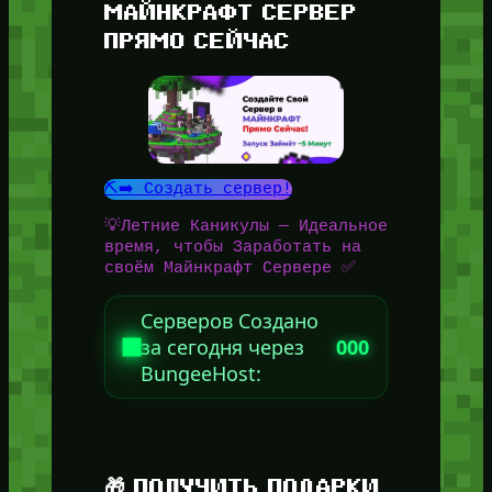
МАЙНКРАФТ СЕРВЕР
ПРЯМО СЕЙЧАС
⛏️➡️ Создать сервер!
💡Летние Каникулы — Идеальное
время, чтобы Заработать на
своём Майнкрафт Сервере ✅
Серверов Создано
за сегодня через
000
BungeeHost:
🎁 ПОЛУЧИТЬ ПОДАРКИ