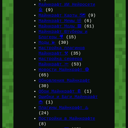
Майнкрафт ИИ Нейросети
🤖
(9)
Майнкрафт Карты 🗺️
(9)
Майнкрафт Мемы 🤣
(6)
Майнкрафт Моды 🟩
(61)
Майнкрафт Ютуберы и
Блогеры 🎥
(15)
Моды 💫
(30)
Настройка плагинов
Майнкрафт ⚒️
(35)
Настройка сервера
Майнкрафт 🔦
(53)
Новости Майнкрафт 🔴
(65)
Обновления Майнкрафт
(30)
Обои Майнкрафт 📔
(1)
Ошибки и Баги Майнкрафт
🐞
(1)
Плагины Майнкрафт ♨️
(24)
Постройки в Майнкрафте
(8)