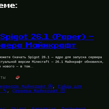
еме:
Spigot 26.1 (Paper) —
рвера Майнкрафт
можете Скачать Spigot 26.1 — ядро для запуска сервера
ктуальной версии Minecraft — 26.1 Майнкрафт обновился,
о нового — в том…
уты
ерверов Майнкрафт 🚰
, 
Гайды для
 🔧
, 
Сервера Майнкрафт 🛜
er
, 
Spigot
, 
Бесплатно
, 
Последняя