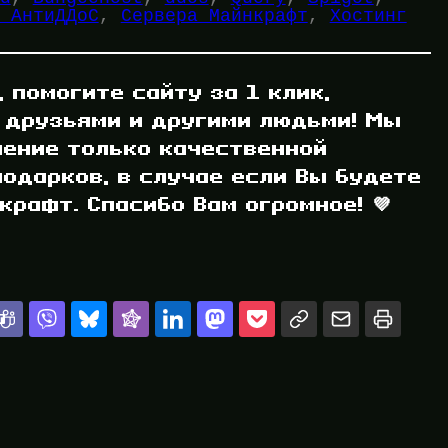
 АнтиДДоС
, 
Сервера Майнкрафт
, 
Хостинг
, помогите сайту за 1 клик,
 друзьями и другими людьми! Мы
ление только качественной
одарков, в случае если Вы будете
рафт. Спасибо Вам огромное! 💜