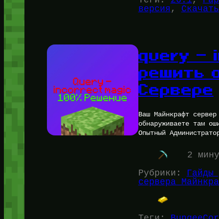
версия
, 
Скачать
query — 
решить 
Сервере
Ваш Майнкрафт сервер
обнаруживаете там ош
Опытный Администрато
2 мин
Рубрики:
Гайды 
сервера Майнкра
Теги:
BungeeCor