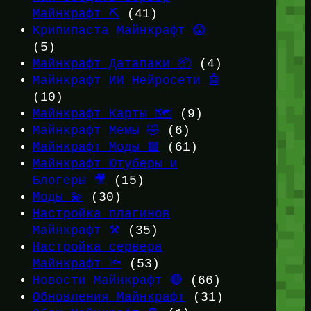
Майнкрафт ⛏️
(41)
Крипипаста Майнкрафт 😱
(5)
Майнкрафт Датапаки 📦
(4)
Майнкрафт ИИ Нейросети 🤖
(10)
Майнкрафт Карты 🗺️
(9)
Майнкрафт Мемы 🤣
(6)
Майнкрафт Моды 🟩
(61)
Майнкрафт Ютуберы и
Блогеры 🎥
(15)
Моды 💫
(30)
Настройка плагинов
Майнкрафт ⚒️
(35)
Настройка сервера
Майнкрафт 🔦
(53)
Новости Майнкрафт 🔴
(66)
Обновления Майнкрафт
(31)