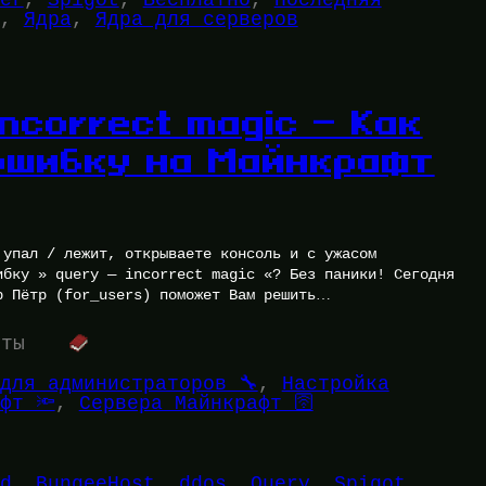
, 
Ядра
, 
Ядра для серверов
incorrect magic — Как
ошибку на Майнкрафт
 упал / лежит, открываете консоль и с ужасом
ибку » query — incorrect magic «? Без паники! Сегодня
р Пётр (for_users) поможет Вам решить…
уты
для администраторов 🔧
, 
Настройка
фт 🔦
, 
Сервера Майнкрафт 🛜
d
, 
BungeeHost
, 
ddos
, 
Query
, 
Spigot
, 