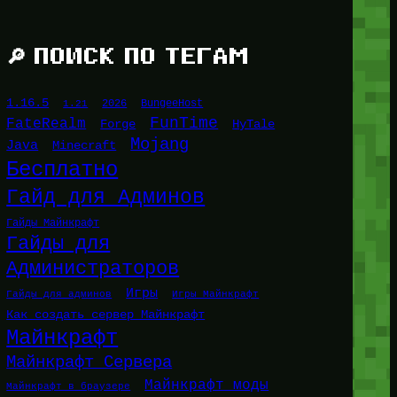
🔎 ПОИСК ПО ТЕГАМ
1.16.5
1.21
2026
BungeeHost
FunTime
FateRealm
HyTale
Forge
Mojang
Java
Minecraft
Бесплатно
Гайд для Админов
Гайды Майнкрафт
Гайды для
Администраторов
Игры
Гайды для админов
Игры Майнкрафт
Как создать сервер Майнкрафт
Майнкрафт
Майнкрафт Сервера
Майнкрафт моды
Майнкрафт в браузере