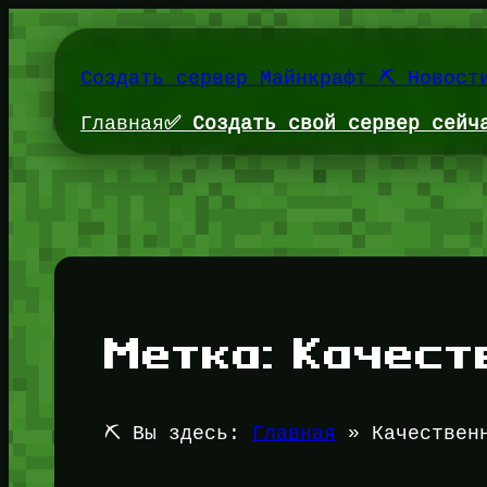
Перейти
к
содержимому
Создать сервер Майнкрафт ⛏️ Новост
Главная
✅ Создать свой сервер сейч
Метка:
Качест
⛏️ Вы здесь:
Главная
»
Качествен