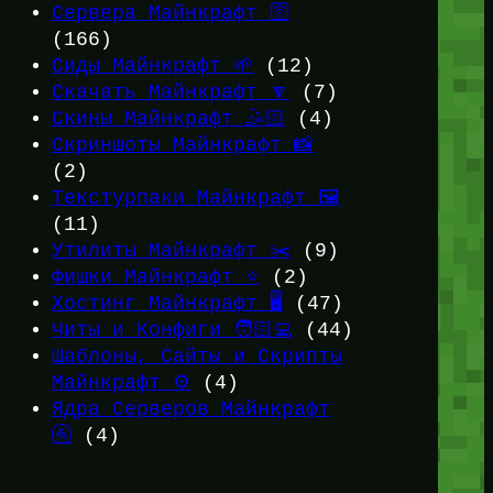
Сервера Майнкрафт 🛜
(166)
Сиды Майнкрафт 🌱
(12)
Скачать Майнкрафт 🔽
(7)
Скины Майнкрафт 🤹🏻
(4)
Скриншоты Майнкрафт 📸
(2)
Текстурпаки Майнкрафт 🖼️
(11)
Утилиты Майнкрафт ✂️
(9)
Фишки Майнкрафт ⭐
(2)
Хостинг Майнкрафт 🖥️
(47)
Читы и Конфиги 🧑🏻‍💻
(44)
Шаблоны, Сайты и Скрипты
Майнкрафт ⚙️
(4)
Ядра Серверов Майнкрафт
🚰
(4)