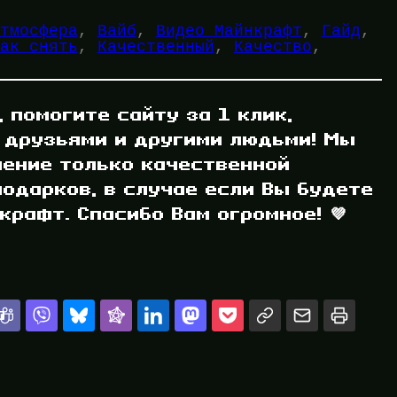
тмосфера
, 
Вайб
, 
Видео Майнкрафт
, 
Гайд
, 
ак снять
, 
Качественный
, 
Качество
, 
, помогите сайту за 1 клик,
 друзьями и другими людьми! Мы
ление только качественной
одарков, в случае если Вы будете
рафт. Спасибо Вам огромное! 💜