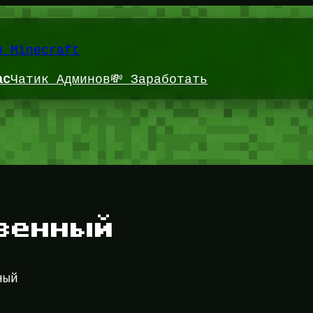
и Minecraft
ас
Чатик Админов
💸 Заработать
венный
ный