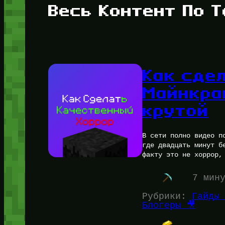
Весь Контент По Т
Как сде
Майнкра
крутой
В сети полно видео п
где двадцать минут б
факту это не хоррор,
7 мин
Рубрики:
Гайды 
Блогеры 🎥