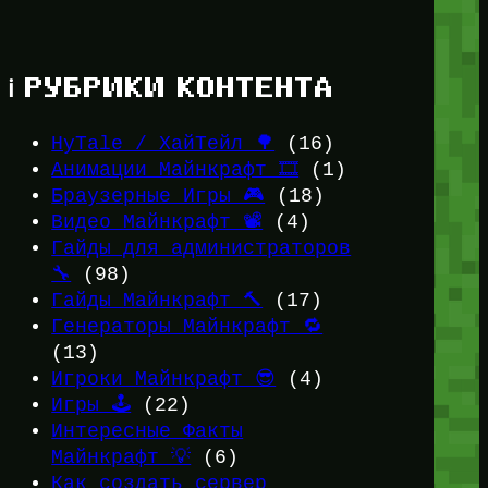
ℹ️ РУБРИКИ КОНТЕНТА
HyTale / ХайТейл 🌳
(16)
Анимации Майнкрафт 🎞️
(1)
Браузерные Игры 🎮
(18)
Видео Майнкрафт 📽️
(4)
Гайды для администраторов
🔧
(98)
Гайды Майнкрафт 🔨
(17)
Генераторы Майнкрафт 🔁
(13)
Игроки Майнкрафт 😎
(4)
Игры 🕹️
(22)
Интересные Факты
Майнкрафт 💡
(6)
Как создать сервер