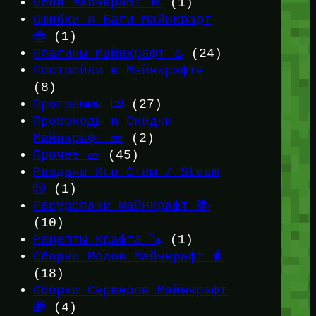
Обои Майнкрафт 📔
(1)
Ошибки и Баги Майнкрафт
🐞
(1)
Плагины Майнкрафт ♨️
(24)
Постройки в Майнкрафте
(8)
Программы ⌨️
(27)
Промокоды и Скидки
Майнкрафт 🎫
(2)
Прочее 🧱
(45)
Раздачи Игр Стим / Steam
🎲
(1)
Ресурспаки Майнкрафт 📚
(10)
Рецепты Крафта 🪚
(1)
Сборки Модов Майнкрафт 🧳
(18)
Сборки Серверов Майнкрафт
🎁
(4)