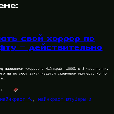
еме:
лать свой хоррор по
фту — действительно
од названием «хоррор в Майнкрафт 1000% в 3 часа ночи»,
еготни по лесу заканчивается скримером крипера. Но по
 а…
ут
Майнкрафт 🔨
, 
Майнкрафт Ютуберы и