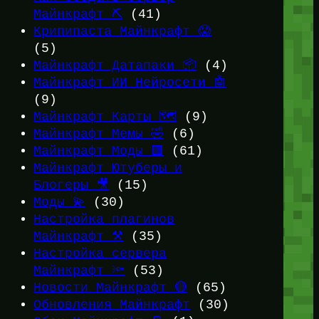
Майнкрафт ⛏️
(41)
Крипипаста Майнкрафт 😱
(5)
Майнкрафт Датапаки 📦
(4)
Майнкрафт ИИ Нейросети 🤖
(9)
Майнкрафт Карты 🗺️
(9)
Майнкрафт Мемы 🤣
(6)
Майнкрафт Моды 🟩
(61)
Майнкрафт Ютуберы и
Блогеры 🎥
(15)
Моды 💫
(30)
Настройка плагинов
Майнкрафт ⚒️
(35)
Настройка сервера
Майнкрафт 🔦
(53)
Новости Майнкрафт 🔴
(65)
Обновления Майнкрафт
(30)