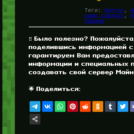
Теги:
Horror
, 
А
кавк сделать
, 
К
Хоррор
‼️ Было полезно? Пожалуйста
поделившись информацией с
гарантируем Вам предостав
информации и специальных п
создавать свой сервер Майнк
🌟 Поделиться: