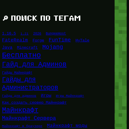
🔎 ПОИСК ПО ТЕГАМ
1.16.5
1.21
2026
BungeeHost
FunTime
FateRealm
HyTale
Forge
Mojang
Java
Minecraft
Бесплатно
Гайд для Админов
Гайды Майнкрафт
Гайды для
Администраторов
Игры
Гайды для админов
Игры Майнкрафт
Как создать сервер Майнкрафт
Майнкрафт
Майнкрафт Сервера
Майнкрафт моды
Майнкрафт в браузере