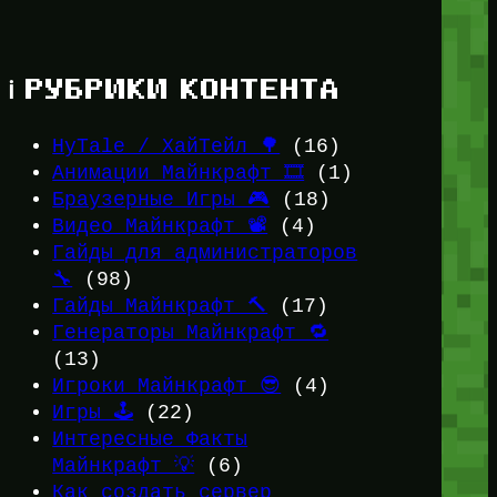
ℹ️ РУБРИКИ КОНТЕНТА
HyTale / ХайТейл 🌳
(16)
Анимации Майнкрафт 🎞️
(1)
Браузерные Игры 🎮
(18)
Видео Майнкрафт 📽️
(4)
Гайды для администраторов
🔧
(98)
Гайды Майнкрафт 🔨
(17)
Генераторы Майнкрафт 🔁
(13)
Игроки Майнкрафт 😎
(4)
Игры 🕹️
(22)
Интересные Факты
Майнкрафт 💡
(6)
Как создать сервер