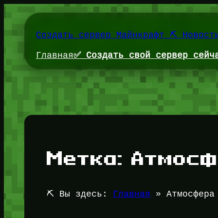
Перейти
к
содержимому
Создать сервер Майнкрафт ⛏️ Новост
Главная
✅ Создать свой сервер сейч
Метка:
Атмосф
⛏️ Вы здесь:
Главная
»
Атмосфера