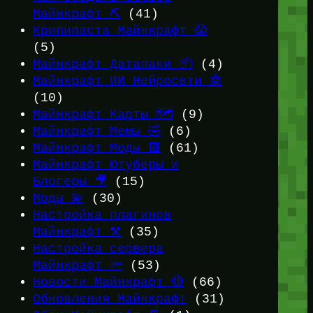
Майнкрафт ⛏️
(41)
Крипипаста Майнкрафт 😱
(5)
Майнкрафт Датапаки 📦
(4)
Майнкрафт ИИ Нейросети 🤖
(10)
Майнкрафт Карты 🗺️
(9)
Майнкрафт Мемы 🤣
(6)
Майнкрафт Моды 🟩
(61)
Майнкрафт Ютуберы и
Блогеры 🎥
(15)
Моды 💫
(30)
Настройка плагинов
Майнкрафт ⚒️
(35)
Настройка сервера
Майнкрафт 🔦
(53)
Новости Майнкрафт 🔴
(66)
Обновления Майнкрафт
(31)