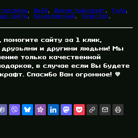
тмосфера
, 
Вайб
, 
Видео Майнкрафт
, 
Гайд
, 
ак снять
, 
Качественный
, 
Качество
, 
, помогите сайту за 1 клик,
 друзьями и другими людьми! Мы
ление только качественной
одарков, в случае если Вы будете
рафт. Спасибо Вам огромное! 💜