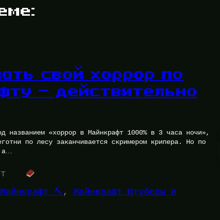
еме:
лать свой хоррор по
фту — действительно
од названием «хоррор в Майнкрафт 1000% в 3 часа ночи»,
еготни по лесу заканчивается скримером крипера. Но по
 а…
ут
Майнкрафт 🔨
, 
Майнкрафт Ютуберы и