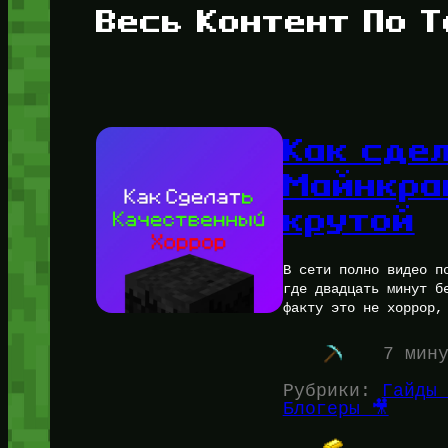
Весь Контент По Т
Как сде
Майнкра
крутой
В сети полно видео п
где двадцать минут б
факту это не хоррор,
7 мин
Рубрики:
Гайды 
Блогеры 🎥