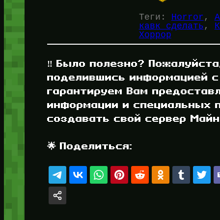
Теги:
Horror
, 
А
кавк сделать
, 
К
Хоррор
‼️ Было полезно? Пожалуйста
поделившись информацией с
гарантируем Вам предостав
информации и специальных п
создавать свой сервер Майнк
🌟 Поделиться: