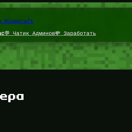
и Minecraft
ас
💬 Чатик Админов
💸 Заработать
ера