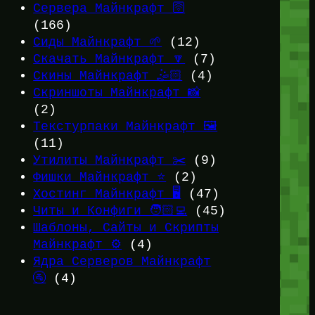
Сервера Майнкрафт 🛜
(166)
Сиды Майнкрафт 🌱
(12)
Скачать Майнкрафт 🔽
(7)
Скины Майнкрафт 🤹🏻
(4)
Скриншоты Майнкрафт 📸
(2)
Текстурпаки Майнкрафт 🖼️
(11)
Утилиты Майнкрафт ✂️
(9)
Фишки Майнкрафт ⭐
(2)
Хостинг Майнкрафт 🖥️
(47)
Читы и Конфиги 🧑🏻‍💻
(45)
Шаблоны, Сайты и Скрипты
Майнкрафт ⚙️
(4)
Ядра Серверов Майнкрафт
🚰
(4)