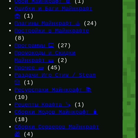
Обои Майнкрафт 📔
(1)
Ошибки и Баги Майнкрафт
🐞
(1)
Плагины Майнкрафт ♨️
(24)
Постройки в Майнкрафте
(8)
Программы ⌨️
(27)
Промокоды и Скидки
Майнкрафт 🎫
(2)
Прочее 🧱
(45)
Раздачи Игр Стим / Steam
🎲
(1)
Ресурспаки Майнкрафт 📚
(10)
Рецепты Крафта 🪚
(1)
Сборки Модов Майнкрафт 🧳
(18)
Сборки Серверов Майнкрафт
🎁
(4)