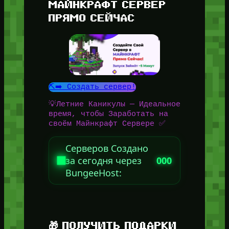
МАЙНКРАФТ СЕРВЕР
ПРЯМО СЕЙЧАС
⛏️➡️ Создать сервер!
💡Летние Каникулы — Идеальное
время, чтобы Заработать на
своём Майнкрафт Сервере ✅
Серверов Создано
за сегодня через
000
BungeeHost:
🎁 ПОЛУЧИТЬ ПОДАРКИ