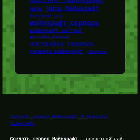
Хостинг Майнкрафт
Читы Майнкрафт
Читы
браузерные игры
майнкрафт сервера
майнкрафт хостинг
настройка плагинов
настройка сервера
сервера майнкрафт
скачать
Создать сервер Майнкрафт ⛏️ Новости
Minecraft
Создать сервер Майнкрафт
— новостной сайт