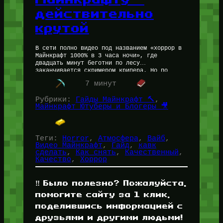
действительно
крутой
В сети полно видео под названием «хоррор в
Майнкрафт 1000% в 3 часа ночи», где
двадцать минут беготни по лесу
заканчивается скримером крипера. Но по
факту это не хоррор, а…
7 минут
Рубрики:
Гайды Майнкрафт 🔨
, 
Майнкрафт Ютуберы и Блогеры 🎥
Теги:
Horror
, 
Атмосфера
, 
Вайб
, 
Видео Майнкрафт
, 
Гайд
, 
кавк
сделать
, 
Как снять
, 
Качественный
, 
Качество
, 
Хоррор
‼️ Было полезно? Пожалуйста,
помогите сайту за 1 клик,
поделившись информацией с
друзьями и другими людьми!