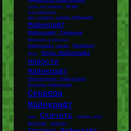
Игры
Гайды для админов
Игры Майнкрафт
Как создать сервер Майнкрафт
Майнкрафт
Майнкрафт Сервера
Майнкрафт в браузере
Моджанг
Майнкрафт моды
Моды Майнкрафт
Моды
Новости
Майнкрафт
Обновления Майнкрафт
Плагины Майнкрафт
Сервера
Майнкрафт
Скачать
Сиды
Скачать читы
ФанТайм
ХайТейл