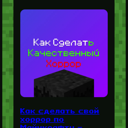
Как сделать свой
хоррор по
Майнкрафту —