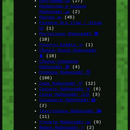
Программы ⌨️
(27)
Промокоды и Скидки
Майнкрафт 🎫
(2)
Прочее 🧱
(45)
Раздачи Игр Стим / Steam
🎲
(1)
Ресурспаки Майнкрафт 📚
(10)
Рецепты Крафта 🪚
(1)
Сборки Модов Майнкрафт
🧳
(18)
Сборки Серверов
Майнкрафт 🎁
(4)
Сервера Майнкрафт 🛜
(166)
Сиды Майнкрафт 🌱
(12)
Скачать Майнкрафт 🔽
(6)
Скины Майнкрафт 🤹🏻
(3)
Скриншоты Майнкрафт 📸
(2)
Текстурпаки Майнкрафт 🖼️
(11)
Утилиты Майнкрафт ✂️
(9)
Фишки Майнкрафт ⭐
(2)