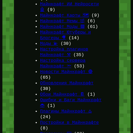
Майнкрафт ИИ Нейросети
🤖
(9)
Майнкрафт Карты 🗺️
(9)
Майнкрафт Мемы 🤣
(6)
Майнкрафт Моды 🟩
(61)
Майнкрафт Ютуберы и
Блогеры 🎥
(14)
Моды 💫
(30)
Настройка плагинов
Майнкрафт ⚒️
(35)
Настройка сервера
Майнкрафт 🔦
(53)
Новости Майнкрафт 🔴
(65)
Обновления Майнкрафт
(30)
Обои Майнкрафт 📔
(1)
Ошибки и Баги Майнкрафт
🐞
(1)
Плагины Майнкрафт ♨️
(24)
Постройки в Майнкрафте
(8)