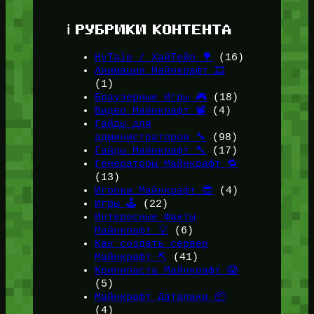
ℹ️ РУБРИКИ КОНТЕНТА
HyTale / ХайТейл 🌳
(16)
Анимации Майнкрафт 🎞️
(1)
Браузерные Игры 🎮
(18)
Видео Майнкрафт 📽️
(4)
Гайды для
администраторов 🔧
(98)
Гайды Майнкрафт 🔨
(17)
Генераторы Майнкрафт 🔁
(13)
Игроки Майнкрафт 😎
(4)
Игры 🕹️
(22)
Интересные Факты
Майнкрафт 💡
(6)
Как создать сервер
Майнкрафт ⛏️
(41)
Крипипаста Майнкрафт 😱
(5)
Майнкрафт Датапаки 📦
(4)