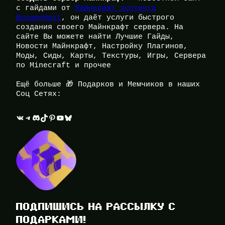
с гайдами от
Майнкрафт хостинга
BungeeHost
, он даёт услуги быстрого
создания своего Майнкрафт сервера. На
сайте Вы можете найти Лучшие Гайды,
Новости Майнкрафт, Настройку Плагинов,
Моды, Сиды, Карты, Текстуры, Игры, Сервера
по Minecraft и прочее
Ещё больше 🎁 Подарков и Мемчиков в наших
Соц Сетях:
ВКонтакте
Telegram
Discord
TikTok
Pinterest
YouTube
Bluesky
ПОДПИШИСЬ НА РАССЫЛКУ С
ПОДАРКАМИ!