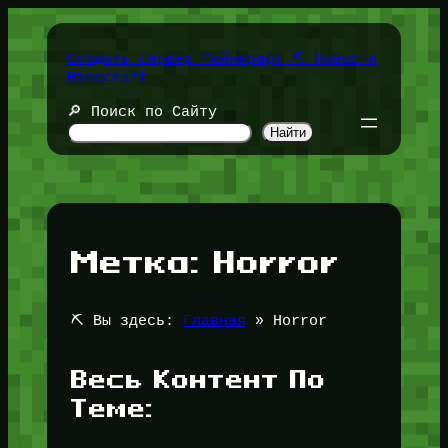
Перейти
к
содержимому
Создать сервер Майнкрафт ⛏️ Новости
Minecraft
🔎 Поиск по Сайту
Найти
Метка:
Horror
⛏️ Вы здесь:
Главная
»
Horror
Весь Контент По
Теме: