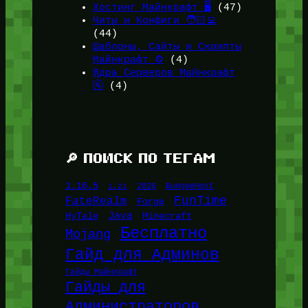
Хостинг Майнкрафт 🖥️
(47)
Читы и Конфиги 🧑🏻‍💻
(44)
Шаблоны, Сайты и Скрипты
Майнкрафт ⚙️
(4)
Ядра Серверов Майнкрафт
🚰
(4)
🔎 ПОИСК ПО ТЕГАМ
1.16.5
1.21
2026
BungeeHost
FunTime
FateRealm
Forge
Java
HyTale
Minecraft
Бесплатно
Mojang
Гайд для Админов
Гайды Майнкрафт
Гайды для
Администраторов