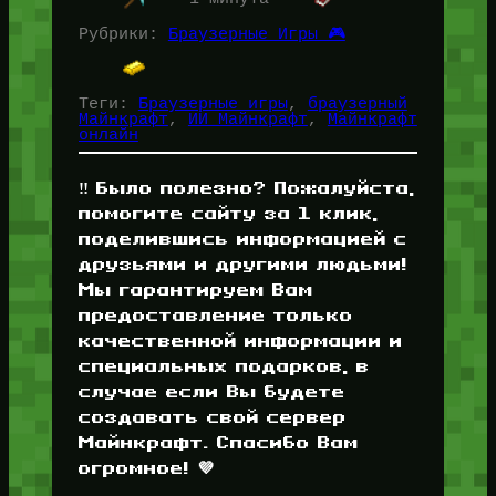
закладках (Ctrl+D),…
Рубрики:
Браузерные Игры 🎮
Теги:
Браузерные игры
, 
браузерный
Майнкрафт
, 
ИИ Майнкрафт
, 
Майнкрафт
онлайн
‼️ Было полезно? Пожалуйста,
помогите сайту за 1 клик,
поделившись информацией с
друзьями и другими людьми!
Мы гарантируем Вам
предоставление только
качественной информации и
специальных подарков, в
случае если Вы будете
создавать свой сервер
Майнкрафт. Спасибо Вам
огромное! 💜