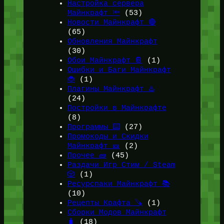
Настройка сервера
Майнкрафт 🔦
(53)
Новости Майнкрафт 🔴
(65)
Обновления Майнкрафт
(30)
Обои Майнкрафт 📔
(1)
Ошибки и Баги Майнкрафт
🐞
(1)
Плагины Майнкрафт ♨️
(24)
Постройки в Майнкрафте
(8)
Программы ⌨️
(27)
Промокоды и Скидки
Майнкрафт 🎫
(2)
Прочее 🧱
(45)
Раздачи Игр Стим / Steam
🎲
(1)
Ресурспаки Майнкрафт 📚
(10)
Рецепты Крафта 🪚
(1)
Сборки Модов Майнкрафт
🧳
(18)