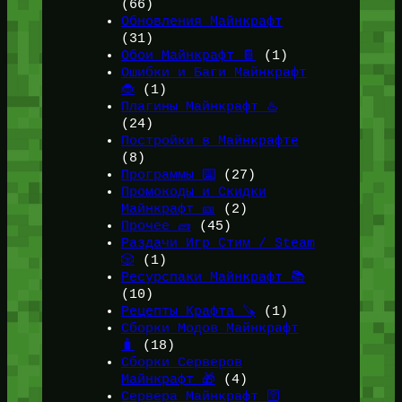
(66)
Обновления Майнкрафт
(31)
Обои Майнкрафт 📔
(1)
Ошибки и Баги Майнкрафт
🐞
(1)
Плагины Майнкрафт ♨️
(24)
Постройки в Майнкрафте
(8)
Программы ⌨️
(27)
Промокоды и Скидки
Майнкрафт 🎫
(2)
Прочее 🧱
(45)
Раздачи Игр Стим / Steam
🎲
(1)
Ресурспаки Майнкрафт 📚
(10)
Рецепты Крафта 🪚
(1)
Сборки Модов Майнкрафт
🧳
(18)
Сборки Серверов
Майнкрафт 🎁
(4)
Сервера Майнкрафт 🛜