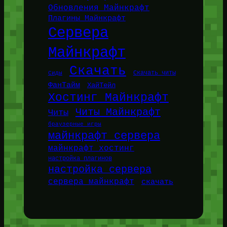
Обновления Майнкрафт
Плагины Майнкрафт
Сервера
Майнкрафт
Скачать
Сиды
Скачать читы
ФанТайм
ХайТейл
Хостинг Майнкрафт
Читы Майнкрафт
Читы
браузерные игры
майнкрафт сервера
майнкрафт хостинг
настройка плагинов
настройка сервера
сервера майнкрафт
скачать