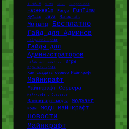
1.16.5
1.21
2026
BungeeHost
FunTime
FateRealm
Forge
Java
HyTale
Minecraft
Бесплатно
Mojang
Гайд для Админов
Гайды Майнкрафт
Гайды для
Администраторов
Игры
Гайды для админов
Игры Майнкрафт
Как создать сервер Майнкрафт
Майнкрафт
Майнкрафт Сервера
Майнкрафт в браузере
Моджанг
Майнкрафт моды
Моды Майнкрафт
Моды
Новости
Майнкрафт