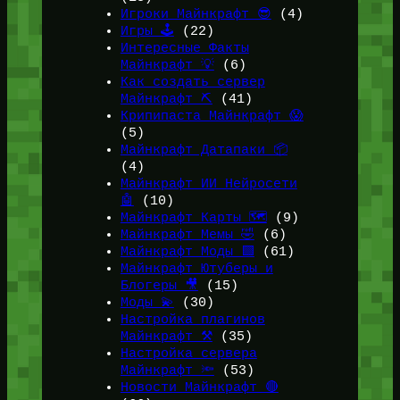
Игроки Майнкрафт 😎
(4)
Игры 🕹️
(22)
Интересные Факты
Майнкрафт 💡
(6)
Как создать сервер
Майнкрафт ⛏️
(41)
Крипипаста Майнкрафт 😱
(5)
Майнкрафт Датапаки 📦
(4)
Майнкрафт ИИ Нейросети
🤖
(10)
Майнкрафт Карты 🗺️
(9)
Майнкрафт Мемы 🤣
(6)
Майнкрафт Моды 🟩
(61)
Майнкрафт Ютуберы и
Блогеры 🎥
(15)
Моды 💫
(30)
Настройка плагинов
Майнкрафт ⚒️
(35)
Настройка сервера
Майнкрафт 🔦
(53)
Новости Майнкрафт 🔴