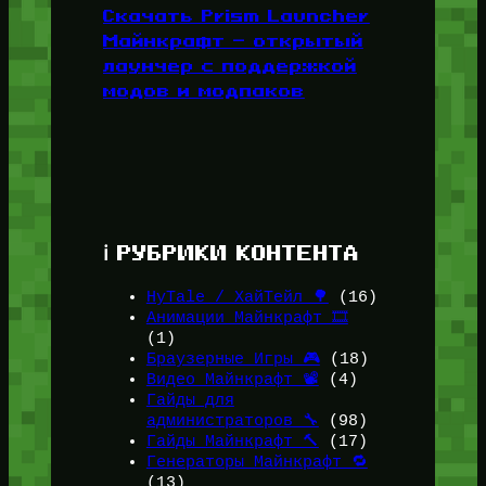
Скачать Prism Launcher
Майнкрафт — открытый
лаунчер с поддержкой
модов и модпаков
ℹ️ РУБРИКИ КОНТЕНТА
HyTale / ХайТейл 🌳
(16)
Анимации Майнкрафт 🎞️
(1)
Браузерные Игры 🎮
(18)
Видео Майнкрафт 📽️
(4)
Гайды для
администраторов 🔧
(98)
Гайды Майнкрафт 🔨
(17)
Генераторы Майнкрафт 🔁
(13)