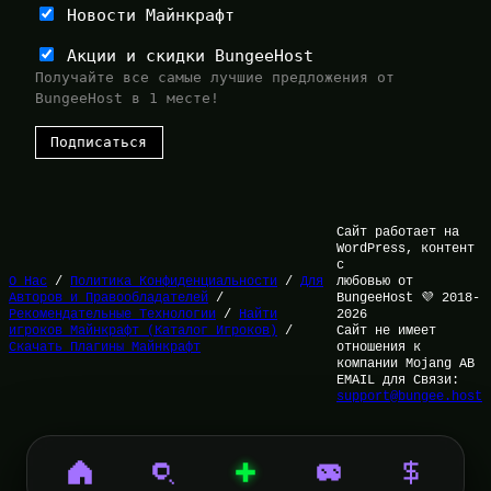
Новости Майнкрафт
Акции и скидки BungeeHost
Получайте все самые лучшие предложения от
BungeeHost в 1 месте!
Сайт работает на
WordPress, контент
с
О Нас
/
Политика Конфиденциальности
/
Для
любовью от
Авторов и Правообладателей
/
BungeeHost 💜 2018-
Рекомендательные Технологии
/
Найти
2026
игроков Майнкрафт (Каталог Игроков)
/
Сайт не имеет
Скачать Плагины Майнкрафт
отношения к
компании Mojang AB
EMAIL для Связи:
support@bungee.host