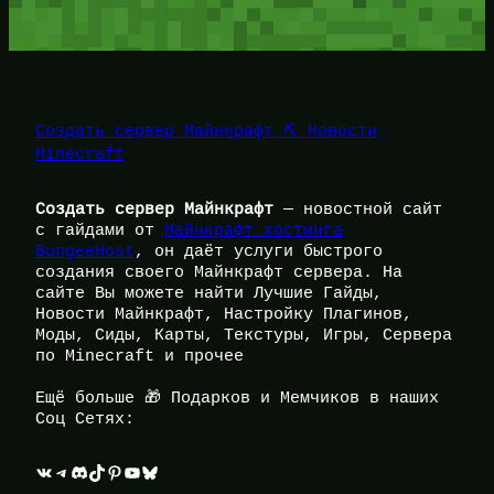
Создать сервер Майнкрафт ⛏️ Новости
Minecraft
Создать сервер Майнкрафт
— новостной сайт
с гайдами от
Майнкрафт хостинга
BungeeHost
, он даёт услуги быстрого
создания своего Майнкрафт сервера. На
сайте Вы можете найти Лучшие Гайды,
Новости Майнкрафт, Настройку Плагинов,
Моды, Сиды, Карты, Текстуры, Игры, Сервера
по Minecraft и прочее
Ещё больше 🎁 Подарков и Мемчиков в наших
Соц Сетях:
ВКонтакте
Telegram
Discord
TikTok
Pinterest
YouTube
Bluesky