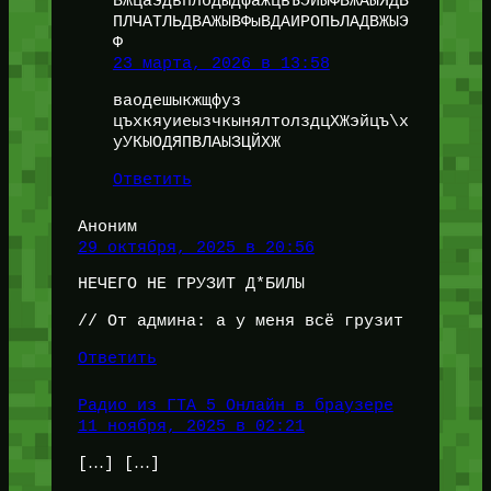
ВЖцаэдвплодыдфажцвЪЭЙЫФВЖАЫЯДВ
ПЛЧАТЛЬДВАЖЫВФыВДАИРОПЬЛАДВЖЫЭ
Ф
23 марта, 2026 в 13:58
ваодешыкжщфуз
цъхкяуиеызчкынялтолздцХЖэйцъ\х
уУКЫОДЯПВЛАЫЗЦЙХЖ
Ответить
Аноним
29 октября, 2025 в 20:56
НЕЧЕГО НЕ ГРУЗИТ Д*БИЛЫ
// От админа: а у меня всё грузит
Ответить
Радио из ГТА 5 Онлайн в браузере
11 ноября, 2025 в 02:21
[…] […]