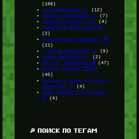
(166)
Сиды Майнкрафт 🌱
(12)
Скачать Майнкрафт 🔽
(7)
Скины Майнкрафт 🤹🏻
(4)
Скриншоты Майнкрафт 📸
(2)
Текстурпаки Майнкрафт 🖼️
(11)
Утилиты Майнкрафт ✂️
(9)
Фишки Майнкрафт ⭐
(2)
Хостинг Майнкрафт 🖥️
(47)
Читы и Конфиги 🧑🏻‍💻
(45)
Шаблоны, Сайты и Скрипты
Майнкрафт ⚙️
(4)
Ядра Серверов Майнкрафт
🚰
(4)
🔎 ПОИСК ПО ТЕГАМ