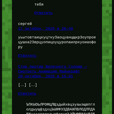
тебя
Ответить
сергей
17 октября, 2025 в 20:46
уьытовтаицкуцтку3аоцуанцщкр3оупрое
цушоа23врцуопицоуцуропаилркуоиаофо
ру
Ответить
Стив против Железного Голема —
Смотреть Анимацию Майнкрафт
20 октября, 2025 в 15:01
[…] […]
Ответить
ЪПКЫОЬЛРОФЦЛЩздыйхвцзуаыэщвпгл
олдыущфздхцЪЫЖФЭЗДВАЖПВЛОДЛПДА