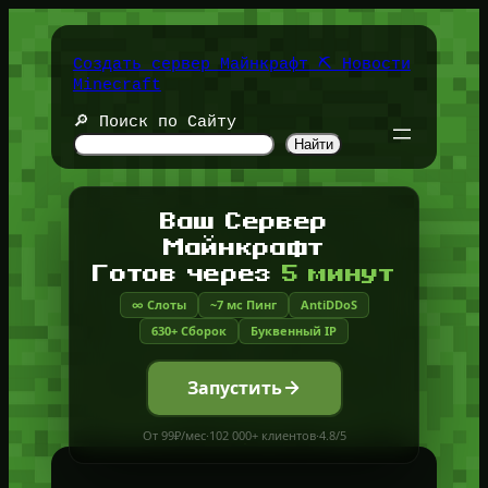
Перейти
к
содержимому
Создать сервер Майнкрафт ⛏️ Новости
Minecraft
🔎 Поиск по Сайту
Найти
Ваш Сервер
Майнкрафт
Готов через
5 минут
∞ Слоты
~7 мс Пинг
AntiDDoS
630+ Сборок
Буквенный IP
Запустить
От 99₽/мес
·
102 000+ клиентов
·
4.8/5