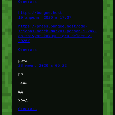
Ответить
https://bungee.host
10 апреля, 2026 в 17:37
https://press.bungee.host/gde-
sejchas-notch-markus-person-i-kak-
on-zhivyot-kakuyu-igru-delaet-v-
2026/
Ответить
рома
28 июля, 2026 в 05:22
рр
ъххэ
щд
хэжд
Ответить