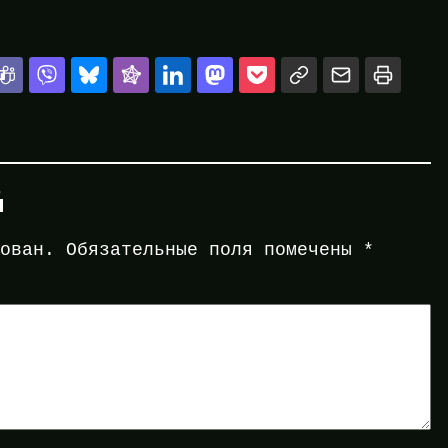
й
кован.
Обязательные поля помечены
*