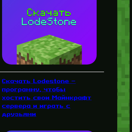
Скачать Lodestone —
программу, чтобы
хостить свои Майнкрафт
сервера и играть с
друзьями