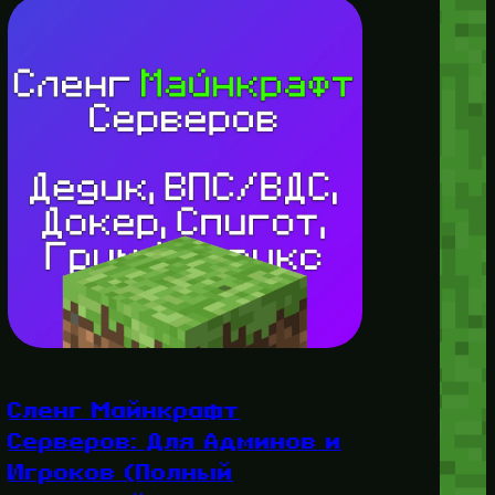
Сленг Майнкрафт
Серверов: Для Админов и
Игроков (Полный