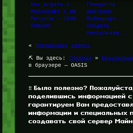
Как играть в
Генератор
Майнкрафт с ИИ
Аватарок
Петухом — 100%
Майнкрафт —
способ
создать
пиксельную …
«
Предыдущая запись
⛏️ Вы здесь:
Главная
»
Браузерны
в браузере — OASIS
‼️ Было полезно? Пожалуйста
поделившись информацией с
гарантируем Вам предостав
информации и специальных п
создавать свой сервер Майнк