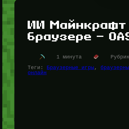
ИИ Майнкрафт 
браузере — OA
1 минута
Рубри
Теги:
Браузерные игры
, 
браузерн
онлайн