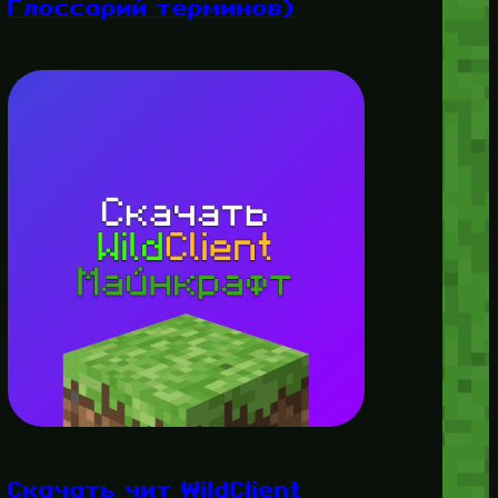
Глоссарий терминов)
Скачать чит WildClient