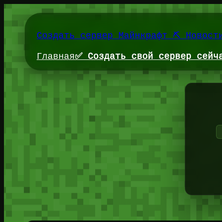
Перейти
к
содержимому
Создать сервер Майнкрафт ⛏️ Новост
Главная
✅ Создать свой сервер сейч