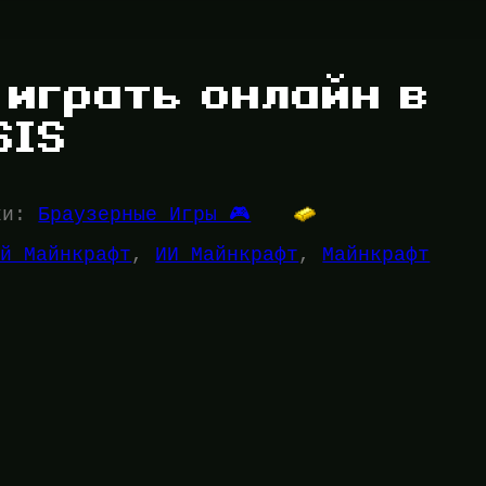
играть онлайн в
SIS
ки:
Браузерные Игры 🎮
ый Майнкрафт
, 
ИИ Майнкрафт
, 
Майнкрафт