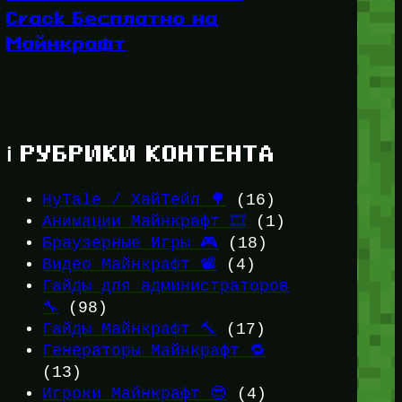
Crack Бесплатно на
Майнкрафт
ℹ️ РУБРИКИ КОНТЕНТА
HyTale / ХайТейл 🌳
(16)
Анимации Майнкрафт 🎞️
(1)
Браузерные Игры 🎮
(18)
Видео Майнкрафт 📽️
(4)
Гайды для администраторов
🔧
(98)
Гайды Майнкрафт 🔨
(17)
Генераторы Майнкрафт 🔁
(13)
Игроки Майнкрафт 😎
(4)