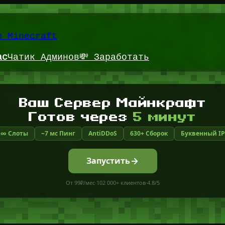
и Minecraft
ас
Чатик Админов
💸 Заработать
Ваш Сервер Майнкрафт
Готов через
5 минут
∞ Слоты
~7 мс Пинг
AntiDDoS
630+ Сборок
Буквенный IP
Запустить
От 99₽/мес
·
102 000+ клиентов
·
4.8/5