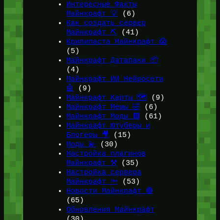
Интересные Факты
Майнкрафт 💡
(6)
Как создать сервер
Майнкрафт ⛏️
(41)
Крипипаста Майнкрафт 😱
(5)
Майнкрафт Датапаки 📦
(4)
Майнкрафт ИИ Нейросети
🤖
(9)
Майнкрафт Карты 🗺️
(9)
Майнкрафт Мемы 🤣
(6)
Майнкрафт Моды 🟩
(61)
Майнкрафт Ютуберы и
Блогеры 🎥
(15)
Моды 💫
(30)
Настройка плагинов
Майнкрафт ⚒️
(35)
Настройка сервера
Майнкрафт 🔦
(53)
Новости Майнкрафт 🔴
(65)
Обновления Майнкрафт
(30)