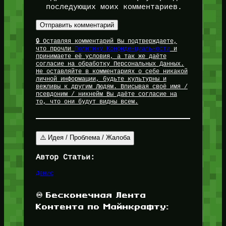
последующих моих комментариев.
🔒 Оставляя комментарий Вы подтверждаете,
что прочли
Политику Конфиденциальности
и
принимаете её условия, а так же даёте
согласие на обработку Персональных Данных.
Не оставляйте в комментариях о себе никакой
личной информации, будьте культурны и
вежливы к другим Людям. Вписывая своё имя /
псевдоним / никнейм Вы даёте согласие на
то, что они будут видны всем.
⚠️ Идея / Проблема / Жалоба
Автор Статьи:
Денис
♾️ Бесконечная Лента
Контента по Майнкрафту: