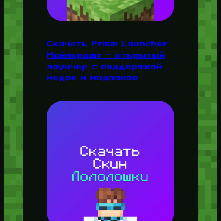
Скачать Prism Launcher
Майнкрафт — открытый
лаунчер с поддержкой
модов и модпаков