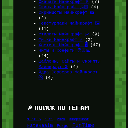
Скачать Майнкрафт 🔽
(7)
Скины Майнкрафт 🤹🏻
(4)
Скриншоты Майнкрафт 📸
(2)
Текстурпаки Майнкрафт 🖼️
(11)
Утилиты Майнкрафт ✂️
(9)
Фишки Майнкрафт ⭐
(2)
Хостинг Майнкрафт 🖥️
(47)
Читы и Конфиги 🧑🏻‍💻
(44)
Шаблоны, Сайты и Скрипты
Майнкрафт ⚙️
(4)
Ядра Серверов Майнкрафт
🚰
(4)
🔎 ПОИСК ПО ТЕГАМ
1.16.5
1.21
2026
BungeeHost
FunTime
FateRealm
Forge