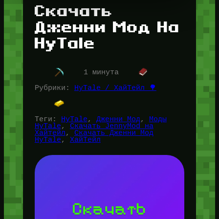
Скачать
Дженни Мод На
HyTale
1 минута
Рубрики:
HyTale / ХайТейл 🌳
Теги:
HyTale
, 
Дженни Мод
, 
Моды
HyTale
, 
Скачать JennyMod на
Хайтейл
, 
Скачать Дженни Мод
HyTale
, 
ХайТейл