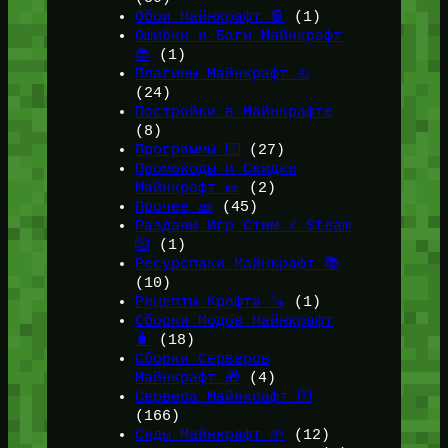
Обои Майнкрафт 📔
(1)
Ошибки и Баги Майнкрафт
🐞
(1)
Плагины Майнкрафт ♨️
(24)
Постройки в Майнкрафте
(8)
Программы ⌨️
(27)
Промокоды и Скидки
Майнкрафт 🎫
(2)
Прочее 🧱
(45)
Раздачи Игр Стим / Steam
🎲
(1)
Ресурспаки Майнкрафт 📚
(10)
Рецепты Крафта 🪚
(1)
Сборки Модов Майнкрафт
🧳
(18)
Сборки Серверов
Майнкрафт 🎁
(4)
Сервера Майнкрафт 🛜
(166)
Сиды Майнкрафт 🌱
(12)