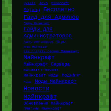
Java
HyTale
Minecraft
Бесплатно
Mojang
Гайд для Админов
Гайды Майнкрафт
Гайды для
Администраторов
Игры
Гайды для админов
Игры Майнкрафт
Как создать сервер Майнкрафт
Майнкрафт
Майнкрафт Сервера
Майнкрафт в браузере
Моджанг
Майнкрафт моды
Моды Майнкрафт
Моды
Новости
Майнкрафт
Обновления Майнкрафт
Плагины Майнкрафт