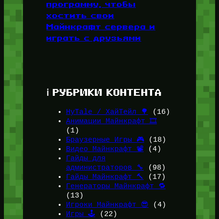
программу, чтобы
хостить свои
Майнкрафт сервера и
играть с друзьями
ℹ️ РУБРИКИ КОНТЕНТА
HyTale / ХайТейл 🌳
(16)
Анимации Майнкрафт 🎞️
(1)
Браузерные Игры 🎮
(18)
Видео Майнкрафт 📽️
(4)
Гайды для
администраторов 🔧
(98)
Гайды Майнкрафт 🔨
(17)
Генераторы Майнкрафт 🔁
(13)
Игроки Майнкрафт 😎
(4)
Игры 🕹️
(22)