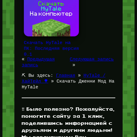
Скачать HyTale на
ПК: Последняя версия
0.1
«
Предыдущая
Следующая запись
запись
»
⛏️ Вы здесь:
Главная
»
HyTale /
ХайТейл 🌳
»
Скачать Дженни Мод На
HyTale
‼️ Было полезно? Пожалуйста,
помогите сайту за 1 клик,
поделившись информацией с
друзьями и другими людьми!