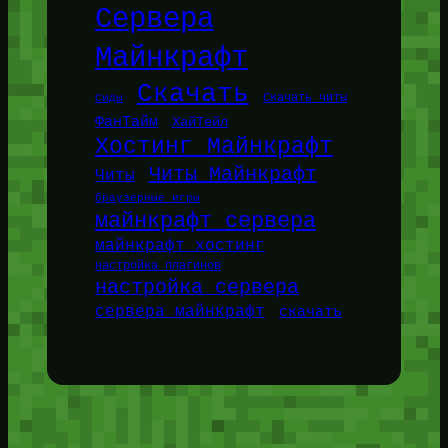
Сервера
Майнкрафт
Скачать
Сиды
Скачать читы
ФанТайм
ХайТейл
Хостинг Майнкрафт
Читы Майнкрафт
Читы
браузерные игры
майнкрафт сервера
майнкрафт хостинг
настройка плагинов
настройка сервера
сервера майнкрафт
скачать