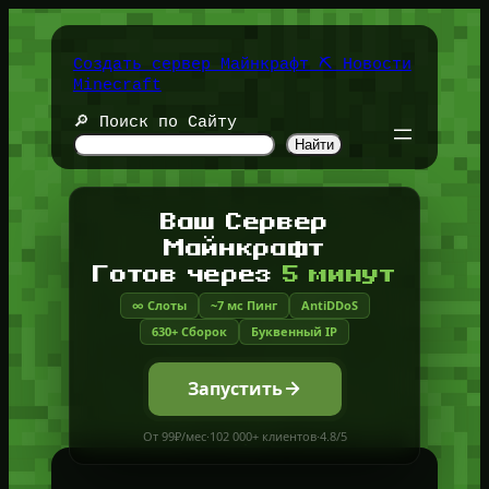
Перейти
к
содержимому
Создать сервер Майнкрафт ⛏️ Новости
Minecraft
🔎 Поиск по Сайту
Найти
Ваш Сервер
Майнкрафт
Готов через
5 минут
∞ Слоты
~7 мс Пинг
AntiDDoS
630+ Сборок
Буквенный IP
Запустить
От 99₽/мес
·
102 000+ клиентов
·
4.8/5