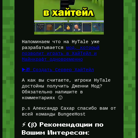
Напоминаем что на HyTale уже
разрабатывается
мод, который
позволит играть в ХайТейл и
Майнкрафт одновременно
▶️🎁 Создать Сервер ХайТейл
А как вы считаете, игроки HyTale
достойны получить Дженни Мод?
Обязательно напишите в
комментариях 🙂
p.s Александр Сахар спасибо вам от
всей команды BungeeHost
⚡ (β) Рекомендации по
Вашим Интересам: