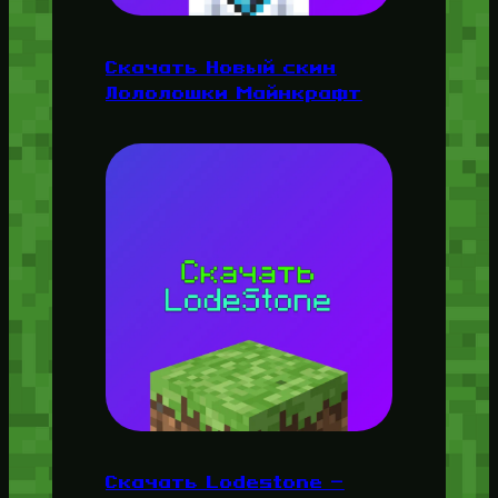
Скачать Новый скин
Лололошки Майнкрафт
Скачать Lodestone —