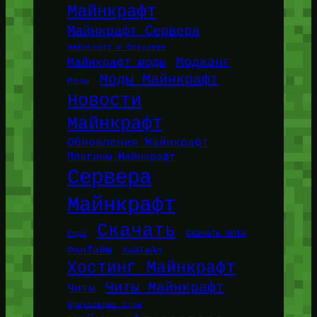
Майнкрафт
Майнкрафт Сервера
Майнкрафт в браузере
Моджанг
Майнкрафт моды
Моды Майнкрафт
Моды
Новости
Майнкрафт
Обновления Майнкрафт
Плагины Майнкрафт
Сервера
Майнкрафт
Скачать
Сиды
Скачать читы
ФанТайм
ХайТейл
Хостинг Майнкрафт
Читы Майнкрафт
Читы
браузерные игры