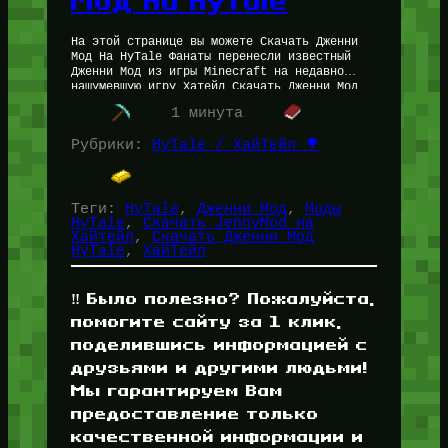
Мод На HyTale
На этой странице вы можете Скачать Дженни
Мод На HyTale Фанаты перенесли известный
Дженни Мод из игры Minecraft на недавно
нашумевшую игру Хатейл Скачать Дженни Мод
На HyTale — последняя…
1 минута
Рубрики:
HyTale / ХайТейл 🌳
Теги:
HyTale
, 
Дженни Мод
, 
Моды
HyTale
, 
Скачать JennyMod на
Хайтейл
, 
Скачать Дженни Мод
HyTale
, 
ХайТейл
‼️ Было полезно? Пожалуйста,
помогите сайту за 1 клик,
поделившись информацией с
друзьями и другими людьми!
Мы гарантируем Вам
предоставление только
качественной информации и