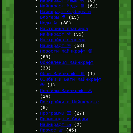
Майнкрафт Мемы 🤣
(6)
Майнкрафт Моды 🟩
(61)
Майнкрафт Ютуберы и
Блогеры 🎥
(15)
Моды 💫
(30)
Настройка плагинов
Майнкрафт ⚒️
(35)
Настройка сервера
Майнкрафт 🔦
(53)
Новости Майнкрафт 🔴
(65)
Обновления Майнкрафт
(30)
Обои Майнкрафт 📔
(1)
Ошибки и Баги Майнкрафт
🐞
(1)
Плагины Майнкрафт ♨️
(24)
Постройки в Майнкрафте
(8)
Программы ⌨️
(27)
Промокоды и Скидки
Майнкрафт 🎫
(2)
Прочее 🧱
(45)