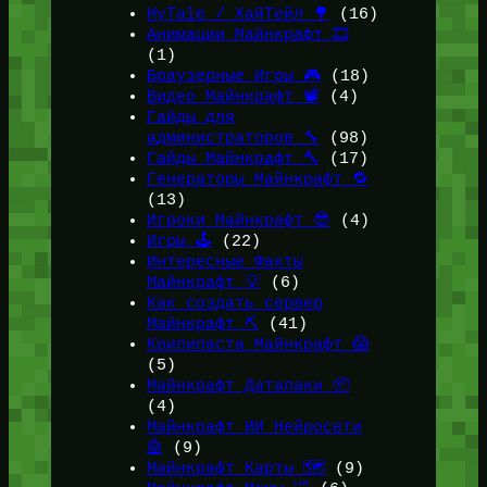
HyTale / ХайТейл 🌳
(16)
Анимации Майнкрафт 🎞️
(1)
Браузерные Игры 🎮
(18)
Видео Майнкрафт 📽️
(4)
Гайды для
администраторов 🔧
(98)
Гайды Майнкрафт 🔨
(17)
Генераторы Майнкрафт 🔁
(13)
Игроки Майнкрафт 😎
(4)
Игры 🕹️
(22)
Интересные Факты
Майнкрафт 💡
(6)
Как создать сервер
Майнкрафт ⛏️
(41)
Крипипаста Майнкрафт 😱
(5)
Майнкрафт Датапаки 📦
(4)
Майнкрафт ИИ Нейросети
🤖
(9)
Майнкрафт Карты 🗺️
(9)