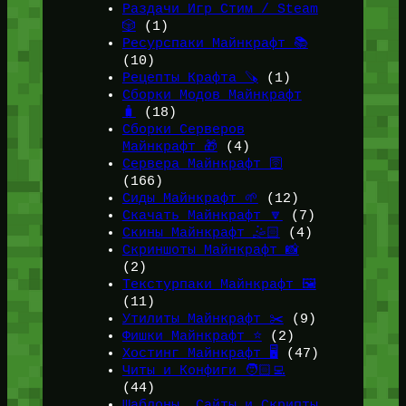
Раздачи Игр Стим / Steam
🎲
(1)
Ресурспаки Майнкрафт 📚
(10)
Рецепты Крафта 🪚
(1)
Сборки Модов Майнкрафт
🧳
(18)
Сборки Серверов
Майнкрафт 🎁
(4)
Сервера Майнкрафт 🛜
(166)
Сиды Майнкрафт 🌱
(12)
Скачать Майнкрафт 🔽
(7)
Скины Майнкрафт 🤹🏻
(4)
Скриншоты Майнкрафт 📸
(2)
Текстурпаки Майнкрафт 🖼️
(11)
Утилиты Майнкрафт ✂️
(9)
Фишки Майнкрафт ⭐
(2)
Хостинг Майнкрафт 🖥️
(47)
Читы и Конфиги 🧑🏻‍💻
(44)
Шаблоны, Сайты и Скрипты