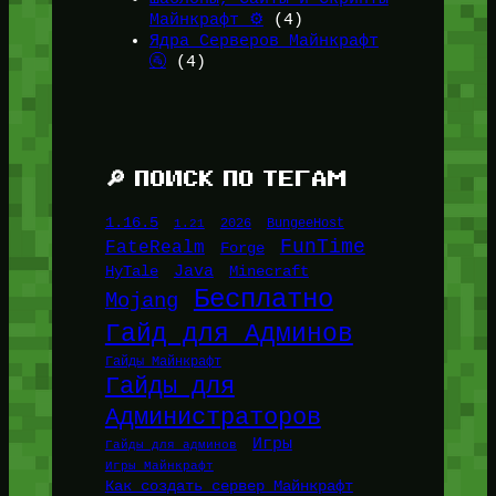
Майнкрафт ⚙️
(4)
Ядра Серверов Майнкрафт
🚰
(4)
🔎 ПОИСК ПО ТЕГАМ
1.16.5
1.21
2026
BungeeHost
FunTime
FateRealm
Forge
Java
HyTale
Minecraft
Бесплатно
Mojang
Гайд для Админов
Гайды Майнкрафт
Гайды для
Администраторов
Игры
Гайды для админов
Игры Майнкрафт
Как создать сервер Майнкрафт