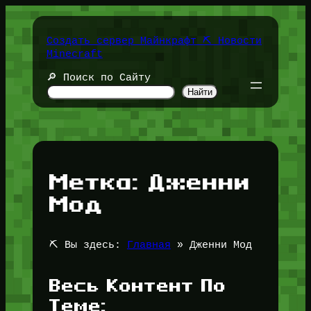
Перейти
к
содержимому
Создать сервер Майнкрафт ⛏️ Новости
Minecraft
🔎 Поиск по Сайту
Найти
Метка:
Дженни
Мод
⛏️ Вы здесь:
Главная
»
Дженни Мод
Весь Контент По
Теме: