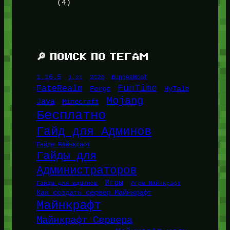
(4)
🔎 ПОИСК ПО ТЕГАМ
1.16.5
1.21
2026
BungeeHost
FunTime
FateRealm
HyTale
Forge
Mojang
Java
Minecraft
Бесплатно
Гайд для Админов
Гайды Майнкрафт
Гайды для
Администраторов
Игры
Гайды для админов
Игры Майнкрафт
Как создать сервер Майнкрафт
Майнкрафт
Майнкрафт Сервера