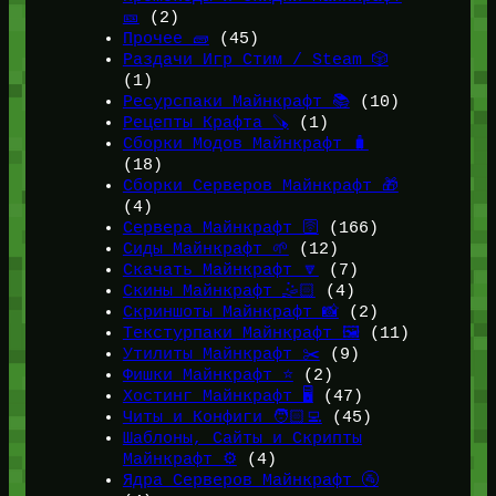
🎫
(2)
Прочее 🧱
(45)
Раздачи Игр Стим / Steam 🎲
(1)
Ресурспаки Майнкрафт 📚
(10)
Рецепты Крафта 🪚
(1)
Сборки Модов Майнкрафт 🧳
(18)
Сборки Серверов Майнкрафт 🎁
(4)
Сервера Майнкрафт 🛜
(166)
Сиды Майнкрафт 🌱
(12)
Скачать Майнкрафт 🔽
(7)
Скины Майнкрафт 🤹🏻
(4)
Скриншоты Майнкрафт 📸
(2)
Текстурпаки Майнкрафт 🖼️
(11)
Утилиты Майнкрафт ✂️
(9)
Фишки Майнкрафт ⭐
(2)
Хостинг Майнкрафт 🖥️
(47)
Читы и Конфиги 🧑🏻‍💻
(45)
Шаблоны, Сайты и Скрипты
Майнкрафт ⚙️
(4)
Ядра Серверов Майнкрафт 🚰