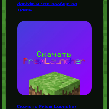
dantdm и что вообще за
тренд
Скачать Prism Launcher