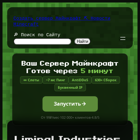
Перейти
к
содержимому
Создать сервер Майнкрафт ⛏️ Новости
Minecraft
🔎 Поиск по Сайту
Найти
Ваш Сервер Майнкрафт
Готов через
5 минут
∞ Слоты
~7 мс Пинг
AntiDDoS
630+ Сборок
Буквенный IP
Запустить
От 99₽/мес
·
102 000+ клиентов
·
4.8/5
Liminal Industries