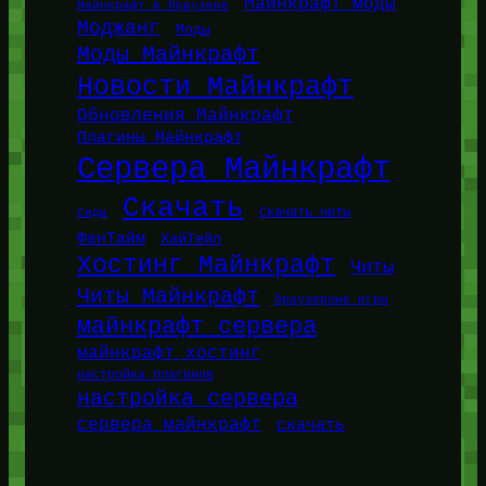
Майнкрафт моды
Майнкрафт в браузере
Моджанг
Моды
Моды Майнкрафт
Новости Майнкрафт
Обновления Майнкрафт
Плагины Майнкрафт
Сервера Майнкрафт
Скачать
Сиды
Скачать читы
ФанТайм
ХайТейл
Хостинг Майнкрафт
Читы
Читы Майнкрафт
браузерные игры
майнкрафт сервера
майнкрафт хостинг
настройка плагинов
настройка сервера
сервера майнкрафт
скачать