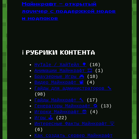
Майнкрафт — открытый
лаунчер с поддержкой модов
и модпаков
ℹ️ РУБРИКИ КОНТЕНТА
HyTale / ХайТейл 🌳
(16)
Анимации Майнкрафт 🎞️
(1)
Браузерные Игры 🎮
(18)
Видео Майнкрафт 📽️
(4)
Гайды для администраторов 🔧
(98)
Гайды Майнкрафт 🔨
(17)
Генераторы Майнкрафт 🔁
(13)
Игроки Майнкрафт 😎
(4)
Игры 🕹️
(22)
Интересные Факты Майнкрафт 💡
(6)
Как создать сервер Майнкрафт