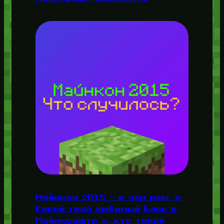
Майнкон 2015 — в чём мем, »
Какой твой любимый блок в
Майнкрафте «, кто такой