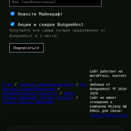
Новости Майнкрафт
Акции и скидки BungeeHost
Получайте все самые лучшие предложения от
BungeeHost в 1 месте!
Сайт работает на
WordPress, контент
с
О Нас
/
Политика Конфиденциальности
/
Для
любовью от
Авторов и Правообладателей
/
BungeeHost 💜 2018-
Рекомендательные Технологии
/
Найти
2026
игроков Майнкрафт (Каталог Игроков)
/
Сайт не имеет
Скачать Плагины Майнкрафт
отношения к
компании Mojang AB
EMAIL для Связи:
support@bungee.host