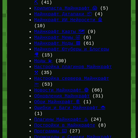
⛏️
(41)
Крипипаста Майнкрафт 😱
(5)
Майнкрафт Датапаки 📦
(4)
Майнкрафт ИИ Нейросети 🤖
(10)
Майнкрафт Карты 🗺️
(9)
Майнкрафт Мемы 🤣
(6)
Майнкрафт Моды 🟩
(61)
Майнкрафт Ютуберы и Блогеры
🎥
(15)
Моды 💫
(30)
Настройка плагинов Майнкрафт
⚒️
(35)
Настройка сервера Майнкрафт
🔦
(53)
Новости Майнкрафт 🔴
(66)
Обновления Майнкрафт
(31)
Обои Майнкрафт 📔
(1)
Ошибки и Баги Майнкрафт 🐞
(1)
Плагины Майнкрафт ♨️
(24)
Постройки в Майнкрафте
(8)
Программы ⌨️
(27)
Промокоды и Скидки Майнкрафт