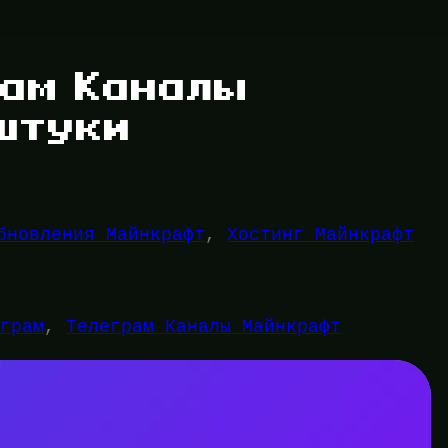
рам Каналы
штуки
бновления Майнкрафт
, 
Хостинг Майнкрафт
еграм
, 
Телеграм Каналы Майнкрафт