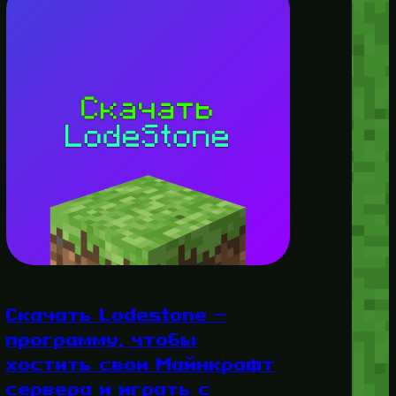
Скачать Lodestone —
программу, чтобы
хостить свои Майнкрафт
сервера и играть с