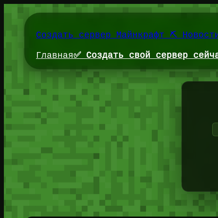
Перейти
к
содержимому
Создать сервер Майнкрафт ⛏️ Новост
Главная
✅ Создать свой сервер сейч