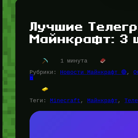
Лучшие Телег
Майнкрафт: 3 
1 минута
Рубрики:
Новости Майнкрафт 🔴
, 
О
🖥️
Теги:
Minecraft
, 
Майнкрафт
, 
Тел