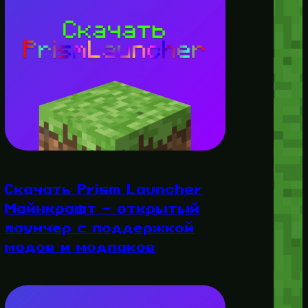
Скачать Prism Launcher
Майнкрафт — открытый
лаунчер с поддержкой
модов и модпаков