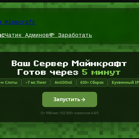
и Minecraft
ас
Чатик Админов
💸 Заработать
Ваш Сервер Майнкрафт
Готов через
5 минут
∞ Слоты
~7 мс Пинг
AntiDDoS
630+ Сборок
Буквенный IP
Запустить
От 99₽/мес
·
102 000+ клиентов
·
4.8/5