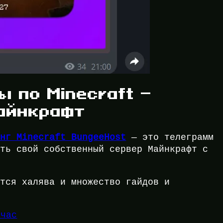
ы по Minecraft —
айнкрафт
инг Minecraft BungeeHost
— это телеграмм
ать свой собственный сервер Майнкрафт с
ится халява и множество гайдов и
йчас