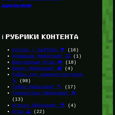
друзьями
ℹ️ РУБРИКИ КОНТЕНТА
HyTale / ХайТейл 🌳
(16)
Анимации Майнкрафт 🎞️
(1)
Браузерные Игры 🎮
(18)
Видео Майнкрафт 📽️
(4)
Гайды для администраторов
🔧
(98)
Гайды Майнкрафт 🔨
(17)
Генераторы Майнкрафт 🔁
(13)
Игроки Майнкрафт 😎
(4)
Игры 🕹️
(22)