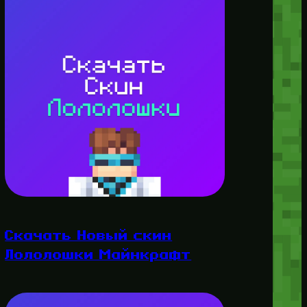
Скачать Новый скин
Лололошки Майнкрафт