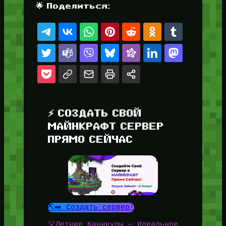
🌟 Поделиться:
⚡ СОЗДАТЬ СВОЙ
МАЙНКРАФТ СЕРВЕР
ПРЯМО СЕЙЧАС
⛏️➡️ Создать сервер!
💡Летние Каникулы — Идеальное