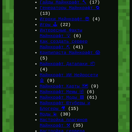
Гайды Майнкрафт 🔨
(17)
Генераторы Майнкрафт 🔁
(13)
Игроки Майнкрафт 😎
(4)
Игры 🕹️
(22)
Интересные Факты
Майнкрафт 💡
(6)
Как создать сервер
Майнкрафт ⛏️
(41)
Крипипаста Майнкрафт 😱
(5)
Майнкрафт Датапаки 📦
(4)
Майнкрафт ИИ Нейросети
🤖
(9)
Майнкрафт Карты 🗺️
(9)
Майнкрафт Мемы 🤣
(6)
Майнкрафт Моды 🟩
(61)
Майнкрафт Ютуберы и
Блогеры 🎥
(15)
Моды 💫
(30)
Настройка плагинов
Майнкрафт ⚒️
(35)
Настройка сервера