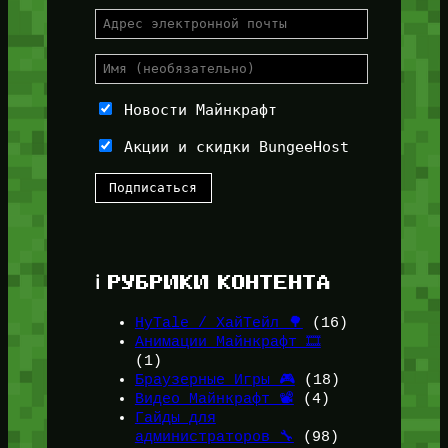
Новости Майнкрафт
Акции и скидки BungeeHost
ℹ️ РУБРИКИ КОНТЕНТА
HyTale / ХайТейл 🌳
(16)
Анимации Майнкрафт 🎞️
(1)
Браузерные Игры 🎮
(18)
Видео Майнкрафт 📽️
(4)
Гайды для
администраторов 🔧
(98)