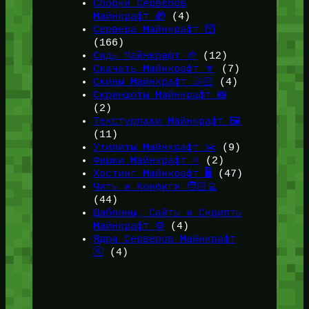
Сборки Серверов
Майнкрафт 🎁
(4)
Сервера Майнкрафт 🛜
(166)
Сиды Майнкрафт 🌱
(12)
Скачать Майнкрафт 🔽
(7)
Скины Майнкрафт 🤹🏻
(4)
Скриншоты Майнкрафт 📸
(2)
Текстурпаки Майнкрафт 🖼️
(11)
Утилиты Майнкрафт ✂️
(9)
Фишки Майнкрафт ⭐
(2)
Хостинг Майнкрафт 🖥️
(47)
Читы и Конфиги 🧑🏻‍💻
(44)
Шаблоны, Сайты и Скрипты
Майнкрафт ⚙️
(4)
Ядра Серверов Майнкрафт
🚰
(4)