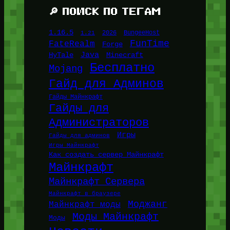
🔎 ПОИСК ПО ТЕГАМ
1.16.5
1.21
2026
BungeeHost
FunTime
FateRealm
Forge
Java
HyTale
Minecraft
Бесплатно
Mojang
Гайд для Админов
Гайды Майнкрафт
Гайды для
Администраторов
Игры
Гайды для админов
Игры Майнкрафт
Как создать сервер Майнкрафт
Майнкрафт
Майнкрафт Сервера
Майнкрафт в браузере
Моджанг
Майнкрафт моды
Моды Майнкрафт
Моды