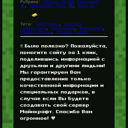
Рубрики:
Сборки Модов Майнкрафт
🧳
, 
Майнкрафт Моды 🟩
, 
Моды 💫
Теги:
Backrooms
, 
Liminal
Industries
, 
Закулисье
, 
Майнкрафт
, 
Сборка Модов
, 
Сборки Модов
‼️ Было полезно? Пожалуйста,
помогите сайту за 1 клик,
поделившись информацией с
друзьями и другими людьми!
Мы гарантируем Вам
предоставление только
качественной информации и
специальных подарков, в
случае если Вы будете
создавать свой сервер
Майнкрафт. Спасибо Вам
огромное! 💜