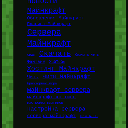
Новости
Майнкрафт
Обновления Майнкрафт
Плагины Майнкрафт
Сервера
Майнкрафт
Скачать
Сиды
Скачать читы
ФанТайм
ХайТейл
Хостинг Майнкрафт
Читы Майнкрафт
Читы
браузерные игры
майнкрафт сервера
майнкрафт хостинг
настройка плагинов
настройка сервера
сервера майнкрафт
скачать