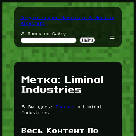
Перейти
к
содержимому
Создать сервер Майнкрафт ⛏️ Новости
Minecraft
🔎 Поиск по Сайту
Найти
Метка:
Liminal
Industries
⛏️ Вы здесь:
Главная
»
Liminal
Industries
Весь Контент По