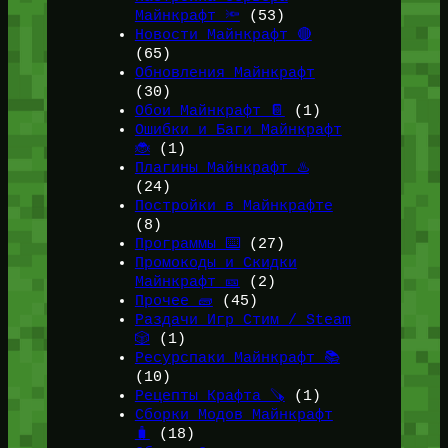
Майнкрафт 🔦
(53)
Новости Майнкрафт 🔴
(65)
Обновления Майнкрафт
(30)
Обои Майнкрафт 📔
(1)
Ошибки и Баги Майнкрафт
🐞
(1)
Плагины Майнкрафт ♨️
(24)
Постройки в Майнкрафте
(8)
Программы ⌨️
(27)
Промокоды и Скидки
Майнкрафт 🎫
(2)
Прочее 🧱
(45)
Раздачи Игр Стим / Steam
🎲
(1)
Ресурспаки Майнкрафт 📚
(10)
Рецепты Крафта 🪚
(1)
Сборки Модов Майнкрафт
🧳
(18)