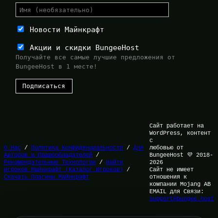
Новости Майнкрафт
Акции и скидки BungeeHost
Получайте все самые лучшие предложения от
BungeeHost в 1 месте!
Сайт работает на
WordPress, контент
с
О Нас
/
Политика Конфиденциальности
/
Для
любовью от
Авторов и Правообладателей
/
BungeeHost 💜 2018-
Рекомендательные Технологии
/
Найти
2026
игроков Майнкрафт (Каталог Игроков)
/
Сайт не имеет
Скачать Плагины Майнкрафт
отношения к
компании Mojang AB
EMAIL для Связи:
support@bungee.host