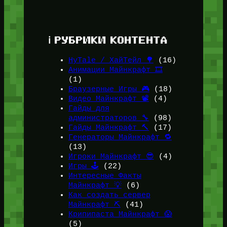
ℹ️ РУБРИКИ КОНТЕНТА
HyTale / ХайТейл 🌳
(16)
Анимации Майнкрафт 🎞️
(1)
Браузерные Игры 🎮
(18)
Видео Майнкрафт 📽️
(4)
Гайды для
администраторов 🔧
(98)
Гайды Майнкрафт 🔨
(17)
Генераторы Майнкрафт 🔁
(13)
Игроки Майнкрафт 😎
(4)
Игры 🕹️
(22)
Интересные Факты
Майнкрафт 💡
(6)
Как создать сервер
Майнкрафт ⛏️
(41)
Крипипаста Майнкрафт 😱
(5)