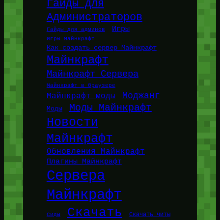
Гайды для
Администраторов
Игры
Гайды для админов
Игры Майнкрафт
Как создать сервер Майнкрафт
Майнкрафт
Майнкрафт Сервера
Майнкрафт в браузере
Моджанг
Майнкрафт моды
Моды Майнкрафт
Моды
Новости
Майнкрафт
Обновления Майнкрафт
Плагины Майнкрафт
Сервера
Майнкрафт
Скачать
Сиды
Скачать читы