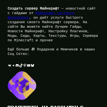
Создать сервер Майнкрафт
— новостной сайт
с гайдами от
Майнкрафт хостинга
BungeeHost
, он даёт услуги быстрого
создания своего Майнкрафт сервера. На
сайте Вы можете найти Лучшие Гайды,
Новости Майнкрафт, Настройку Плагинов,
Моды, Сиды, Карты, Текстуры, Игры, Сервера
по Minecraft и прочее
Ещё больше 🎁 Подарков и Мемчиков в наших
Соц Сетях:
ВКонтакте
Telegram
Discord
TikTok
Pinterest
YouTube
Bluesky