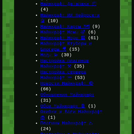
Майнкрафт Датапаки 📦
(4)
Майнкрафт ИИ Нейросети
🤖
(10)
Майнкрафт Карты 🗺️
(9)
Майнкрафт Мемы 🤣
(6)
Майнкрафт Моды 🟩
(61)
Майнкрафт Ютуберы и
Блогеры 🎥
(15)
Моды 💫
(30)
Настройка плагинов
Майнкрафт ⚒️
(35)
Настройка сервера
Майнкрафт 🔦
(53)
Новости Майнкрафт 🔴
(66)
Обновления Майнкрафт
(31)
Обои Майнкрафт 📔
(1)
Ошибки и Баги Майнкрафт
🐞
(1)
Плагины Майнкрафт ♨️
(24)