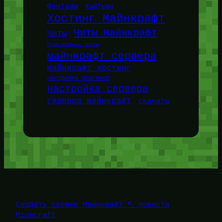
ФанТайм
ХайТейл
Хостинг Майнкрафт
Читы Майнкрафт
Читы
браузерные игры
майнкрафт сервера
майнкрафт хостинг
настройка плагинов
настройка сервера
сервера майнкрафт
скачать
Создать сервер Майнкрафт ⛏️ Новости
Minecraft