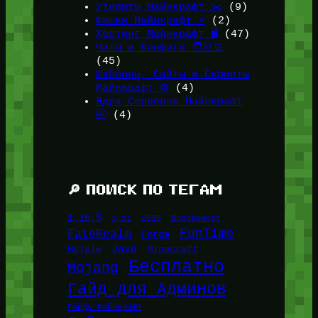
Утилиты Майнкрафт ✂️
(9)
Фишки Майнкрафт ⭐
(2)
Хостинг Майнкрафт 🖥️
(47)
Читы и Конфиги 🧑🏻‍💻
(45)
Шаблоны, Сайты и Скрипты
Майнкрафт ⚙️
(4)
Ядра Серверов Майнкрафт
🚰
(4)
🔎 ПОИСК ПО ТЕГАМ
1.16.5
1.21
2026
BungeeHost
FunTime
FateRealm
Forge
Java
HyTale
Minecraft
Бесплатно
Mojang
Гайд для Админов
Гайды Майнкрафт