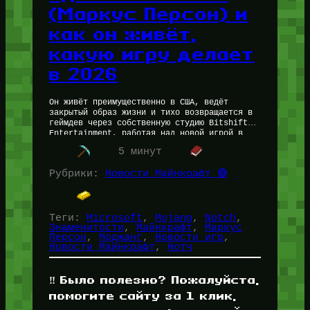
(Маркус Персон) и
как он живёт,
какую игру делает
в 2026
Он живёт преимущественно в США, ведёт
закрытый образ жизни и тихо возвращается в
геймдев через собственную студию Bitshift
Entertainment, работая над новой игрой в
жанре рогалика. Его состояние оценивают
5 минут
примерно…
Рубрики:
Новости Майнкрафт 🔴
Теги:
Microsoft
, 
Mojang
, 
Notch
, 
Знаменитости
, 
Майнкрафт
, 
Маркус
Персон
, 
Моджанг
, 
Новости игр
, 
Новости Майнкрафт
, 
Нотч
‼️ Было полезно? Пожалуйста,
помогите сайту за 1 клик,