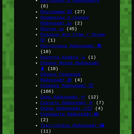
Постройки в Майнкрафте
(8)
Программы ⌨️
(27)
Промокоды и Скидки
Майнкрафт 🎫
(2)
Прочее 🧱
(45)
Раздачи Игр Стим / Steam
🎲
(1)
Ресурспаки Майнкрафт 📚
(10)
Рецепты Крафта 🪚
(1)
Сборки Модов Майнкрафт
🧳
(18)
Сборки Серверов
Майнкрафт 🎁
(4)
Сервера Майнкрафт 🛜
(166)
Сиды Майнкрафт 🌱
(12)
Скачать Майнкрафт 🔽
(7)
Скины Майнкрафт 🤹🏻
(4)
Скриншоты Майнкрафт 📸
(2)
Текстурпаки Майнкрафт 🖼️
(11)