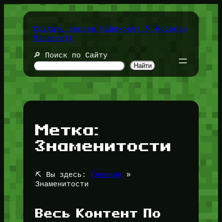
Перейти
к
содержимому
Создать сервер Майнкрафт ⛏️ Новости
Minecraft
🔎 Поиск по Сайту
Найти
Метка:
Знаменитости
⛏️ Вы здесь:
Главная
»
Знаменитости
Весь Контент По