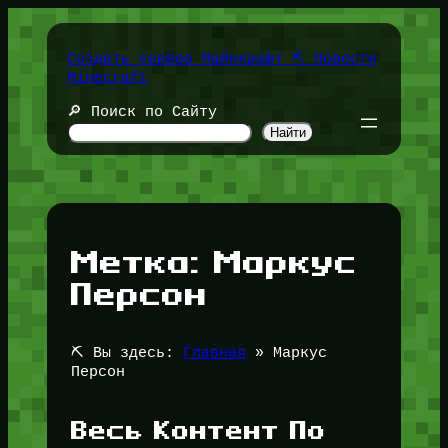
Перейти
к
содержимому
Создать сервер Майнкрафт ⛏️ Новости
Minecraft
🔎 Поиск по Сайту
Найти
Метка:
Маркус
Персон
⛏️ Вы здесь:
Главная
»
Маркус
Персон
Весь Контент По