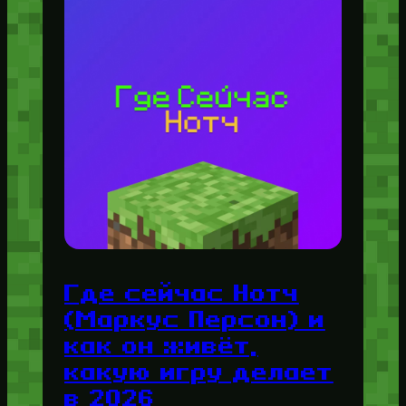
Где сейчас Нотч
(Маркус Персон) и
как он живёт,
какую игру делает
в 2026