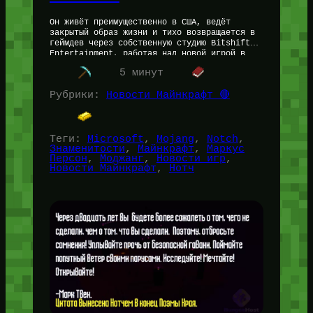
Он живёт преимущественно в США, ведёт
закрытый образ жизни и тихо возвращается в
геймдев через собственную студию Bitshift
Entertainment, работая над новой игрой в
жанре рогалика. Его состояние оценивают
5 минут
примерно…
Рубрики:
Новости Майнкрафт 🔴
Теги:
Microsoft
, 
Mojang
, 
Notch
, 
Знаменитости
, 
Майнкрафт
, 
Маркус
Персон
, 
Моджанг
, 
Новости игр
, 
Новости Майнкрафт
, 
Нотч