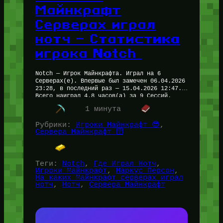
Майнкрафт
Серверах играл
нотч — Статистика
игрока Notch
Notch — Игрок Майнкрафта. Играл на 6
Серверах(е). Впервые был замечен 06.04.2026
23:28, в последний раз — 15.04.2026 12:47.
Всего наиграл 4.8 часов(а) за 9 Сессий.
Рейтинг — 0.0/5 Где…
1 минута
Рубрики:
Игроки Майнкрафт 😎
, 
Сервера Майнкрафт 🛜
Теги:
Notch
, 
Где Играл Нотч
, 
Игроки Майнкрафт
, 
Маркус Персон
, 
На каких Майнкрафт серверах играл
нотч
, 
Нотч
, 
Сервера Майнкрафт