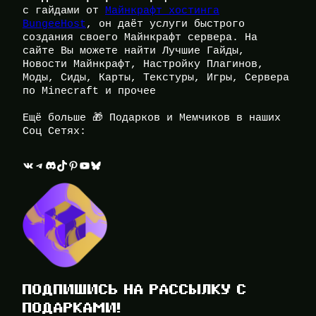
с гайдами от
Майнкрафт хостинга
BungeeHost
, он даёт услуги быстрого
создания своего Майнкрафт сервера. На
сайте Вы можете найти Лучшие Гайды,
Новости Майнкрафт, Настройку Плагинов,
Моды, Сиды, Карты, Текстуры, Игры, Сервера
по Minecraft и прочее
Ещё больше 🎁 Подарков и Мемчиков в наших
Соц Сетях:
ВКонтакте
Telegram
Discord
TikTok
Pinterest
YouTube
Bluesky
ПОДПИШИСЬ НА РАССЫЛКУ С
ПОДАРКАМИ!