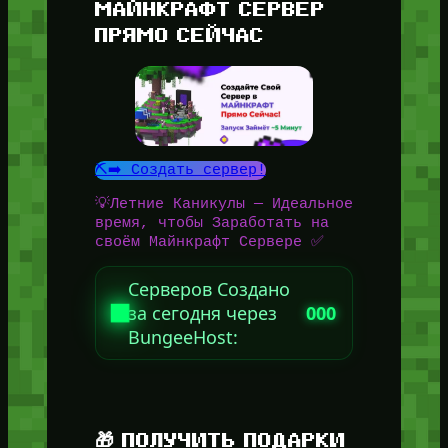
МАЙНКРАФТ СЕРВЕР
ПРЯМО СЕЙЧАС
⛏️➡️ Создать сервер!
💡Летние Каникулы — Идеальное
время, чтобы Заработать на
своём Майнкрафт Сервере ✅
Серверов Создано
за сегодня через
000
BungeeHost:
🎁 ПОЛУЧИТЬ ПОДАРКИ