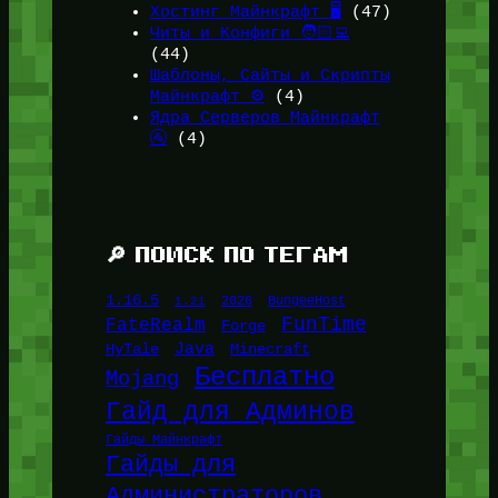
Хостинг Майнкрафт 🖥️
(47)
Читы и Конфиги 🧑🏻‍💻
(44)
Шаблоны, Сайты и Скрипты
Майнкрафт ⚙️
(4)
Ядра Серверов Майнкрафт
🚰
(4)
🔎 ПОИСК ПО ТЕГАМ
1.16.5
1.21
2026
BungeeHost
FunTime
FateRealm
Forge
Java
HyTale
Minecraft
Бесплатно
Mojang
Гайд для Админов
Гайды Майнкрафт
Гайды для
Администраторов