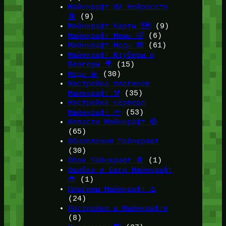
Майнкрафт ИИ Нейросети
🤖
(9)
Майнкрафт Карты 🗺️
(9)
Майнкрафт Мемы 🤣
(6)
Майнкрафт Моды 🟩
(61)
Майнкрафт Ютуберы и
Блогеры 🎥
(15)
Моды 💫
(30)
Настройка плагинов
Майнкрафт ⚒️
(35)
Настройка сервера
Майнкрафт 🔦
(53)
Новости Майнкрафт 🔴
(65)
Обновления Майнкрафт
(30)
Обои Майнкрафт 📔
(1)
Ошибки и Баги Майнкрафт
🐞
(1)
Плагины Майнкрафт ♨️
(24)
Постройки в Майнкрафте
(8)