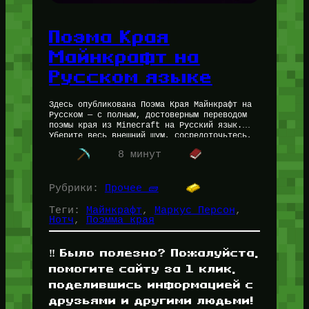
Поэма Края
Майнкрафт на
Русском языке
Здесь опубликована Поэма Края Майнкрафт на
Русском — с полным, достоверным переводом
поэмы края из Minecraft на Русский язык.
Уберите весь внешний шум, сосредоточьтесь,
прочувствуйте — это нужно читать
8 минут
внимательно…
Рубрики:
Прочее 🧱
Теги:
Майнкрафт
, 
Маркус Персон
, 
Нотч
, 
Поэмма края
‼️ Было полезно? Пожалуйста,
помогите сайту за 1 клик,
поделившись информацией с
друзьями и другими людьми!