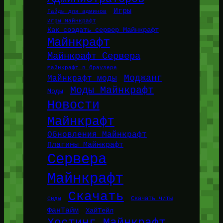
Игры
Гайды для админов
Игры Майнкрафт
Как создать сервер Майнкрафт
Майнкрафт
Майнкрафт Сервера
Майнкрафт в браузере
Моджанг
Майнкрафт моды
Моды Майнкрафт
Моды
Новости
Майнкрафт
Обновления Майнкрафт
Плагины Майнкрафт
Сервера
Майнкрафт
Скачать
Сиды
Скачать читы
ФанТайм
ХайТейл
Хостинг Майнкрафт