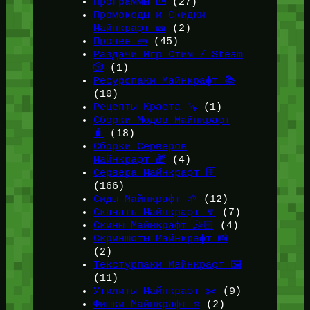
Программы ⌨️
(27)
Промокоды и Скидки
Майнкрафт 🎫
(2)
Прочее 🧱
(45)
Раздачи Игр Стим / Steam
🎲
(1)
Ресурспаки Майнкрафт 📚
(10)
Рецепты Крафта 🪚
(1)
Сборки Модов Майнкрафт
🧳
(18)
Сборки Серверов
Майнкрафт 🎁
(4)
Сервера Майнкрафт 🛜
(166)
Сиды Майнкрафт 🌱
(12)
Скачать Майнкрафт 🔽
(7)
Скины Майнкрафт 🤹🏻
(4)
Скриншоты Майнкрафт 📸
(2)
Текстурпаки Майнкрафт 🖼️
(11)
Утилиты Майнкрафт ✂️
(9)
Фишки Майнкрафт ⭐
(2)