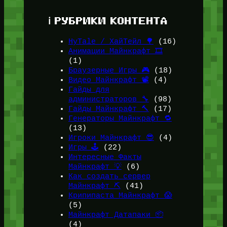
ℹ️ РУБРИКИ КОНТЕНТА
HyTale / ХайТейл 🌳
(16)
Анимации Майнкрафт 🎞️
(1)
Браузерные Игры 🎮
(18)
Видео Майнкрафт 📽️
(4)
Гайды для
администраторов 🔧
(98)
Гайды Майнкрафт 🔨
(17)
Генераторы Майнкрафт 🔁
(13)
Игроки Майнкрафт 😎
(4)
Игры 🕹️
(22)
Интересные Факты
Майнкрафт 💡
(6)
Как создать сервер
Майнкрафт ⛏️
(41)
Крипипаста Майнкрафт 😱
(5)
Майнкрафт Датапаки 📦
(4)