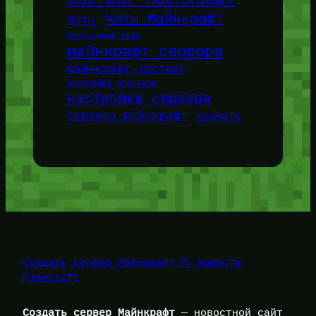
Читы Майнкрафт
Читы
браузерные игры
майнкрафт сервера
майнкрафт хостинг
настройка плагинов
настройка сервера
сервера майнкрафт
скачать
Создать сервер Майнкрафт ⛏️ Новости
Minecraft
Создать сервер Майнкрафт
— новостной сайт