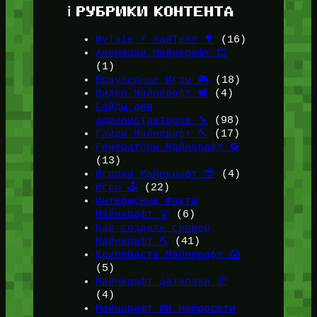
ℹ️ РУБРИКИ КОНТЕНТА
HyTale / ХайТейл 🌳
(16)
Анимации Майнкрафт 🎞️
(1)
Браузерные Игры 🎮
(18)
Видео Майнкрафт 📽️
(4)
Гайды для
администраторов 🔧
(98)
Гайды Майнкрафт 🔨
(17)
Генераторы Майнкрафт 🔁
(13)
Игроки Майнкрафт 😎
(4)
Игры 🕹️
(22)
Интересные Факты
Майнкрафт 💡
(6)
Как создать сервер
Майнкрафт ⛏️
(41)
Крипипаста Майнкрафт 😱
(5)
Майнкрафт Датапаки 📦
(4)
Майнкрафт ИИ Нейросети