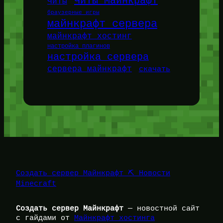
Читы Майнкрафт
Читы
браузерные игры
майнкрафт сервера
майнкрафт хостинг
настройка плагинов
настройка сервера
сервера майнкрафт
скачать
Создать сервер Майнкрафт ⛏️ Новости
Minecraft
Создать сервер Майнкрафт
— новостной сайт
с гайдами от
Майнкрафт хостинга