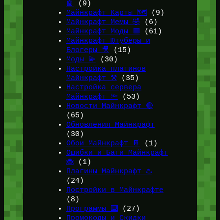
🤖
(9)
Майнкрафт Карты 🗺️
(9)
Майнкрафт Мемы 🤣
(6)
Майнкрафт Моды 🟩
(61)
Майнкрафт Ютуберы и
Блогеры 🎥
(15)
Моды 💫
(30)
Настройка плагинов
Майнкрафт ⚒️
(35)
Настройка сервера
Майнкрафт 🔦
(53)
Новости Майнкрафт 🔴
(65)
Обновления Майнкрафт
(30)
Обои Майнкрафт 📔
(1)
Ошибки и Баги Майнкрафт
🐞
(1)
Плагины Майнкрафт ♨️
(24)
Постройки в Майнкрафте
(8)
Программы ⌨️
(27)
Промокоды и Скидки