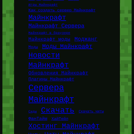
Игры Майнкрафт
Как создать сервер Майнкрафт
Майнкрафт
Майнкрафт Сервера
Майнкрафт в браузере
Моджанг
Майнкрафт моды
Моды Майнкрафт
Моды
Новости
Майнкрафт
Обновления Майнкрафт
Плагины Майнкрафт
Сервера
Майнкрафт
Скачать
Сиды
Скачать читы
ФанТайм
ХайТейл
Хостинг Майнкрафт