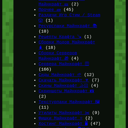
Майнкрафт 🎫
(2)
Прочее 🧱
(45)
Раздачи Игр Стим / Steam
🎲
(1)
Ресурспаки Майнкрафт 📚
(10)
Рецепты Крафта 🪚
(1)
Сборки Модов Майнкрафт
🧳
(18)
Сборки Серверов
Майнкрафт 🎁
(4)
Сервера Майнкрафт 🛜
(166)
Сиды Майнкрафт 🌱
(12)
Скачать Майнкрафт 🔽
(7)
Скины Майнкрафт 🤹🏻
(4)
Скриншоты Майнкрафт 📸
(2)
Текстурпаки Майнкрафт 🖼️
(11)
Утилиты Майнкрафт ✂️
(9)
Фишки Майнкрафт ⭐
(2)
Хостинг Майнкрафт 🖥️
(47)