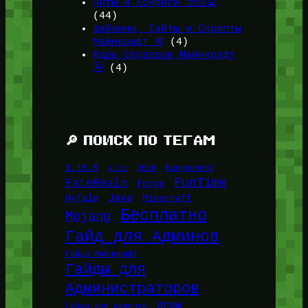
Читы и Конфиги 🧑🏻‍💻
(44)
Шаблоны, Сайты и Скрипты
Майнкрафт ⚙️
(4)
Ядра Серверов Майнкрафт
🚰
(4)
🔎 ПОИСК ПО ТЕГАМ
1.16.5
1.21
2026
BungeeHost
FunTime
FateRealm
Forge
Java
HyTale
Minecraft
Бесплатно
Mojang
Гайд для Админов
Гайды Майнкрафт
Гайды для
Администраторов
Игры
Гайды для админов