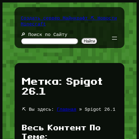
Перейти
к
содержимому
Создать сервер Майнкрафт ⛏️ Новости
Minecraft
🔎 Поиск по Сайту
Найти
Метка:
Spigot
26.1
⛏️ Вы здесь:
Главная
»
Spigot 26.1
Весь Контент По
Теме: