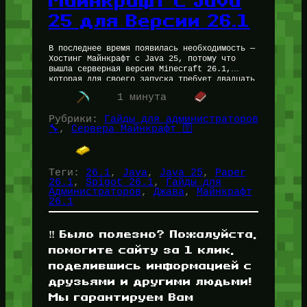
Майнкрафт с Java
25 для Версии 26.1
В последнее время появилась необходимость —
Хостинг Майнкрафт с Java 25, потому что
вышла серверная версия Minecraft 26.1,
которая для своего запуска требует двадцать
пятую джаву. Сегодня Опытный Администратор
1 минута
Пётр…
Рубрики:
Гайды для администраторов
🔧
, 
Сервера Майнкрафт 🛜
Теги:
26.1
, 
Java
, 
Java 25
, 
Paper
26.1
, 
Spigot 26.1
, 
Гайды для
Администраторов
, 
Джава
, 
Майнкрафт
26.1
‼️ Было полезно? Пожалуйста,
помогите сайту за 1 клик,
поделившись информацией с
друзьями и другими людьми!
Мы гарантируем Вам