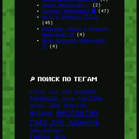
Фишки Майнкрафт ⭐
(2)
Хостинг Майнкрафт 🖥️
(47)
Читы и Конфиги 🧑🏻‍💻
(45)
Шаблоны, Сайты и Скрипты
Майнкрафт ⚙️
(4)
Ядра Серверов Майнкрафт
🚰
(4)
🔎 ПОИСК ПО ТЕГАМ
1.16.5
1.21
2026
BungeeHost
FunTime
FateRealm
Forge
Java
HyTale
Minecraft
Бесплатно
Mojang
Гайд для Админов
Гайды Майнкрафт
Гайды для