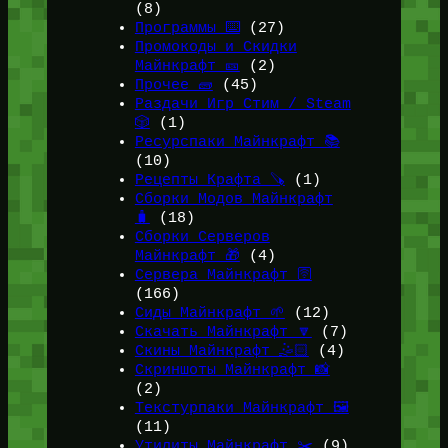
(8)
Программы ⌨️
(27)
Промокоды и Скидки
Майнкрафт 🎫
(2)
Прочее 🧱
(45)
Раздачи Игр Стим / Steam
🎲
(1)
Ресурспаки Майнкрафт 📚
(10)
Рецепты Крафта 🪚
(1)
Сборки Модов Майнкрафт
🧳
(18)
Сборки Серверов
Майнкрафт 🎁
(4)
Сервера Майнкрафт 🛜
(166)
Сиды Майнкрафт 🌱
(12)
Скачать Майнкрафт 🔽
(7)
Скины Майнкрафт 🤹🏻
(4)
Скриншоты Майнкрафт 📸
(2)
Текстурпаки Майнкрафт 🖼️
(11)
Утилиты Майнкрафт ✂️
(9)