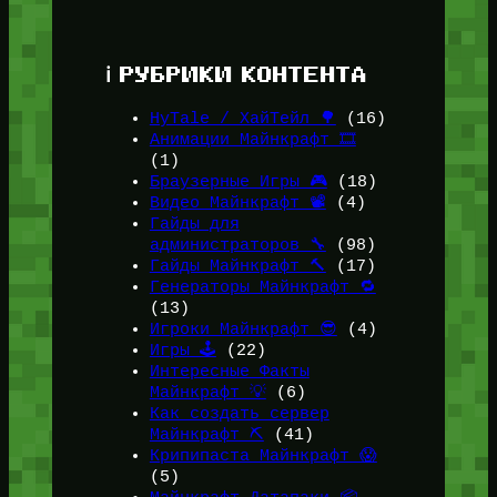
ℹ️ РУБРИКИ КОНТЕНТА
HyTale / ХайТейл 🌳
(16)
Анимации Майнкрафт 🎞️
(1)
Браузерные Игры 🎮
(18)
Видео Майнкрафт 📽️
(4)
Гайды для
администраторов 🔧
(98)
Гайды Майнкрафт 🔨
(17)
Генераторы Майнкрафт 🔁
(13)
Игроки Майнкрафт 😎
(4)
Игры 🕹️
(22)
Интересные Факты
Майнкрафт 💡
(6)
Как создать сервер
Майнкрафт ⛏️
(41)
Крипипаста Майнкрафт 😱
(5)