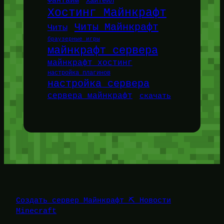
ФанТайм
ХайТейл
Хостинг Майнкрафт
Читы Майнкрафт
Читы
браузерные игры
майнкрафт сервера
майнкрафт хостинг
настройка плагинов
настройка сервера
сервера майнкрафт
скачать
Создать сервер Майнкрафт ⛏️ Новости
Minecraft