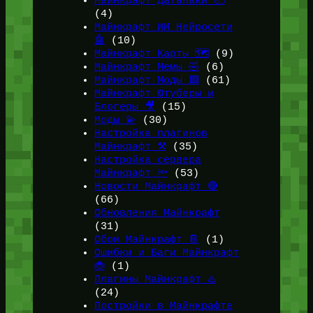
Майнкрафт Датапаки 📦
(4)
Майнкрафт ИИ Нейросети
🤖
(10)
Майнкрафт Карты 🗺️
(9)
Майнкрафт Мемы 🤣
(6)
Майнкрафт Моды 🟩
(61)
Майнкрафт Ютуберы и
Блогеры 🎥
(15)
Моды 💫
(30)
Настройка плагинов
Майнкрафт ⚒️
(35)
Настройка сервера
Майнкрафт 🔦
(53)
Новости Майнкрафт 🔴
(66)
Обновления Майнкрафт
(31)
Обои Майнкрафт 📔
(1)
Ошибки и Баги Майнкрафт
🐞
(1)
Плагины Майнкрафт ♨️
(24)
Постройки в Майнкрафте