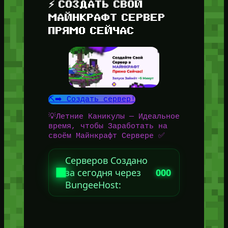
⚡ СОЗДАТЬ СВОЙ
МАЙНКРАФТ СЕРВЕР
ПРЯМО СЕЙЧАС
⛏️➡️ Создать сервер!
💡Летние Каникулы — Идеальное
время, чтобы Заработать на
своём Майнкрафт Сервере ✅
Серверов Создано
за сегодня через
000
BungeeHost: