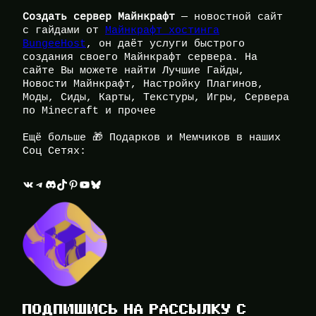
Создать сервер Майнкрафт
— новостной сайт
с гайдами от
Майнкрафт хостинга
BungeeHost
, он даёт услуги быстрого
создания своего Майнкрафт сервера. На
сайте Вы можете найти Лучшие Гайды,
Новости Майнкрафт, Настройку Плагинов,
Моды, Сиды, Карты, Текстуры, Игры, Сервера
по Minecraft и прочее
Ещё больше 🎁 Подарков и Мемчиков в наших
Соц Сетях:
ВКонтакте
Telegram
Discord
TikTok
Pinterest
YouTube
Bluesky
ПОДПИШИСЬ НА РАССЫЛКУ С