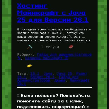
Хостинг
Майнкрафт с Java
25 для Версии 26.1
В последнее время появилась необходимость —
Хостинг Майнкрафт с Java 25, потому что
вышла серверная версия Minecraft 26.1,
которая для своего запуска требует двадцать
пятую джаву. Сегодня Опытный Администратор
1 минута
Пётр…
Рубрики:
Гайды для администраторов
🔧
, 
Сервера Майнкрафт 🛜
Теги:
26.1
, 
Java
, 
Java 25
, 
Paper
26.1
, 
Spigot 26.1
, 
Гайды для
Администраторов
, 
Джава
, 
Майнкрафт
26.1
‼️ Было полезно? Пожалуйста,
помогите сайту за 1 клик,
поделившись информацией с