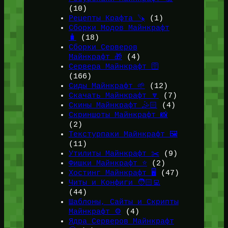
(10)
Рецепты Крафта 🪚
(1)
Сборки Модов Майнкрафт
🧳
(18)
Сборки Серверов
Майнкрафт 🎁
(4)
Сервера Майнкрафт 🛜
(166)
Сиды Майнкрафт 🌱
(12)
Скачать Майнкрафт 🔽
(7)
Скины Майнкрафт 🤹🏻
(4)
Скриншоты Майнкрафт 📸
(2)
Текстурпаки Майнкрафт 🖼️
(11)
Утилиты Майнкрафт ✂️
(9)
Фишки Майнкрафт ⭐
(2)
Хостинг Майнкрафт 🖥️
(47)
Читы и Конфиги 🧑🏻‍💻
(44)
Шаблоны, Сайты и Скрипты
Майнкрафт ⚙️
(4)
Ядра Серверов Майнкрафт