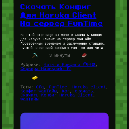
Скачать Конфиг
Для Haruka Client
На сервер FunTime
На этой странице вы можете Скачать Конфиг
Для Харука Клиент на сервер ФанТайм.
Проверенный временем и заслуженно ставшим
лучшей вариацией конфига FunTime для Чита
Haruka Client. Скачать Конфиг Для Haruka…
3 минуты
Рубрики:
Читы и Конфиги 🧑🏻‍💻
, 
Сервера Майнкрафт 🛜
Теги:
Cfg
, 
FunTime
, 
Haruka client
, 
Конфиг ФанТайм
, 
Кфг
, 
скачать
, 
Скачать Конфиг Haruka Client
, 
ФанТайм