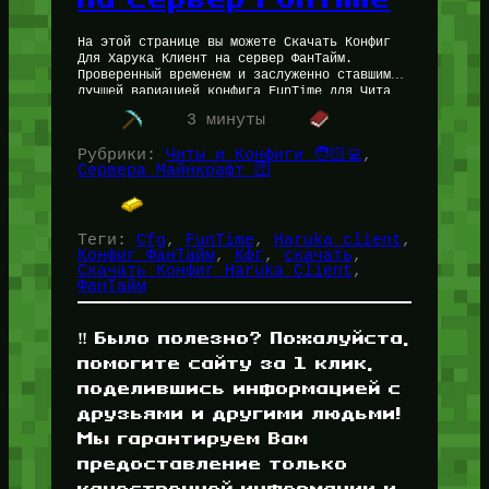
На этой странице вы можете Скачать Конфиг
Для Харука Клиент на сервер ФанТайм.
Проверенный временем и заслуженно ставшим
лучшей вариацией конфига FunTime для Чита
Haruka Client. Скачать Конфиг Для Haruka…
3 минуты
Рубрики:
Читы и Конфиги 🧑🏻‍💻
, 
Сервера Майнкрафт 🛜
Теги:
Cfg
, 
FunTime
, 
Haruka client
, 
Конфиг ФанТайм
, 
Кфг
, 
скачать
, 
Скачать Конфиг Haruka Client
, 
ФанТайм
‼️ Было полезно? Пожалуйста,
помогите сайту за 1 клик,
поделившись информацией с
друзьями и другими людьми!
Мы гарантируем Вам
предоставление только
качественной информации и