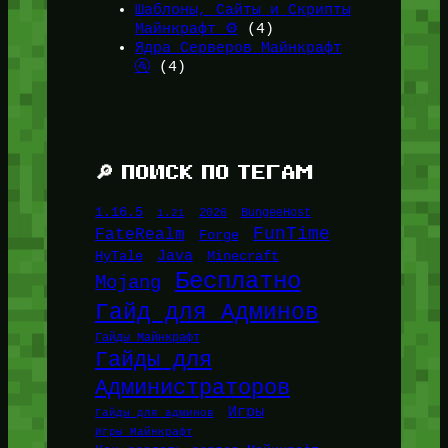
Шаблоны, Сайты и Скрипты
Майнкрафт ⚙️
(4)
Ядра Серверов Майнкрафт
🚰
(4)
🔎 ПОИСК ПО ТЕГАМ
1.16.5
1.21
2026
BungeeHost
FunTime
FateRealm
Forge
Java
HyTale
Minecraft
Бесплатно
Mojang
Гайд для Админов
Гайды Майнкрафт
Гайды для
Администраторов
Игры
Гайды для админов
Игры Майнкрафт