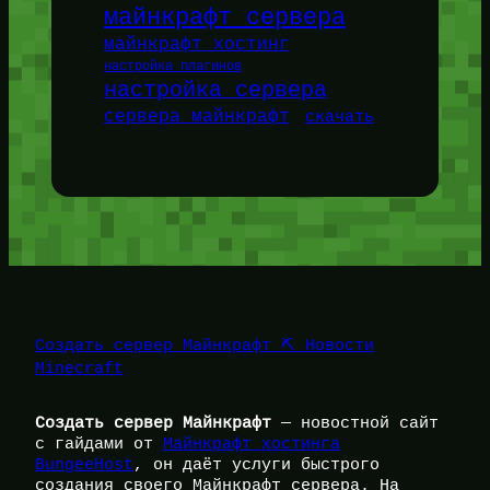
майнкрафт сервера
майнкрафт хостинг
настройка плагинов
настройка сервера
сервера майнкрафт
скачать
Создать сервер Майнкрафт ⛏️ Новости
Minecraft
Создать сервер Майнкрафт
— новостной сайт
с гайдами от
Майнкрафт хостинга
BungeeHost
, он даёт услуги быстрого
создания своего Майнкрафт сервера. На