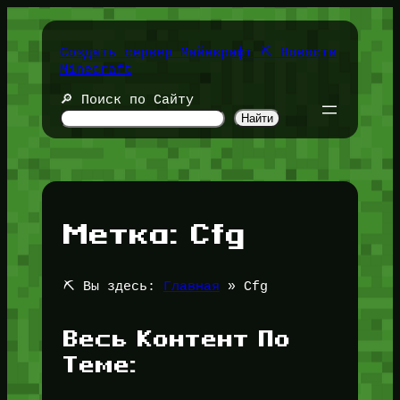
Перейти
к
содержимому
Создать сервер Майнкрафт ⛏️ Новости
Minecraft
🔎 Поиск по Сайту
Найти
Метка:
Cfg
⛏️ Вы здесь:
Главная
»
Cfg
Весь Контент По
Теме: