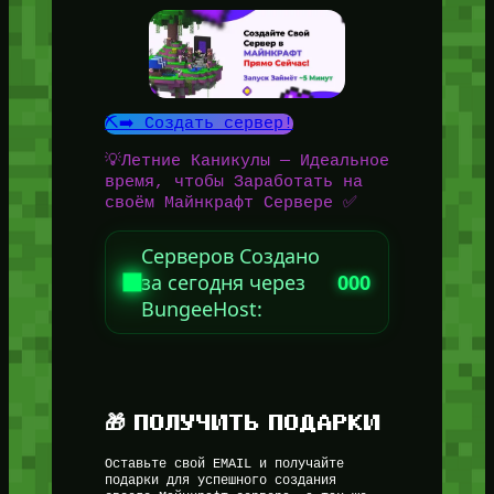
⛏️➡️ Создать сервер!
💡Летние Каникулы — Идеальное
время, чтобы Заработать на
своём Майнкрафт Сервере ✅
Серверов Создано
за сегодня через
000
BungeeHost:
🎁 ПОЛУЧИТЬ ПОДАРКИ
Оставьте свой EMAIL и получайте
подарки для успешного создания