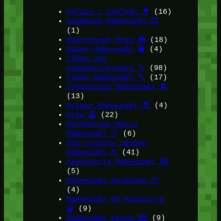
HyTale / ХайТейл 🌳
(16)
Анимации Майнкрафт 🎞️
(1)
Браузерные Игры 🎮
(18)
Видео Майнкрафт 📽️
(4)
Гайды для
администраторов 🔧
(98)
Гайды Майнкрафт 🔨
(17)
Генераторы Майнкрафт 🔁
(13)
Игроки Майнкрафт 😎
(4)
Игры 🕹️
(22)
Интересные Факты
Майнкрафт 💡
(6)
Как создать сервер
Майнкрафт ⛏️
(41)
Крипипаста Майнкрафт 😱
(5)
Майнкрафт Датапаки 📦
(4)
Майнкрафт ИИ Нейросети
🤖
(9)
Майнкрафт Карты 🗺️
(9)