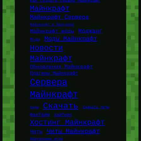
Как создать сервер Майнкрафт
Майнкрафт
Майнкрафт Сервера
Майнкрафт в браузере
Моджанг
Майнкрафт моды
Моды Майнкрафт
Моды
Новости
Майнкрафт
Обновления Майнкрафт
Плагины Майнкрафт
Сервера
Майнкрафт
Скачать
Сиды
Скачать читы
ФанТайм
ХайТейл
Хостинг Майнкрафт
Читы Майнкрафт
Читы
браузерные игры