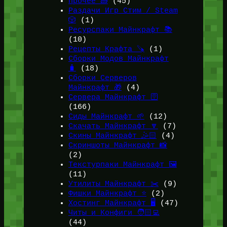
Прочее 🧱
(45)
Раздачи Игр Стим / Steam
🎲
(1)
Ресурспаки Майнкрафт 📚
(10)
Рецепты Крафта 🪚
(1)
Сборки Модов Майнкрафт
🧳
(18)
Сборки Серверов
Майнкрафт 🎁
(4)
Сервера Майнкрафт 🛜
(166)
Сиды Майнкрафт 🌱
(12)
Скачать Майнкрафт 🔽
(7)
Скины Майнкрафт 🤹🏻
(4)
Скриншоты Майнкрафт 📸
(2)
Текстурпаки Майнкрафт 🖼️
(11)
Утилиты Майнкрафт ✂️
(9)
Фишки Майнкрафт ⭐
(2)
Хостинг Майнкрафт 🖥️
(47)
Читы и Конфиги 🧑🏻‍💻
(44)