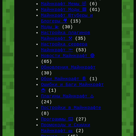
Майнкрафт Мемы 🤣
(6)
Майнкрафт Моды 🟩
(61)
Майнкрафт Ютуберы и
Блогеры 🎥
(15)
Моды 💫
(30)
Настройка плагинов
Майнкрафт ⚒️
(35)
Настройка сервера
Майнкрафт 🔦
(53)
Новости Майнкрафт 🔴
(65)
Обновления Майнкрафт
(30)
Обои Майнкрафт 📔
(1)
Ошибки и Баги Майнкрафт
🐞
(1)
Плагины Майнкрафт ♨️
(24)
Постройки в Майнкрафте
(8)
Программы ⌨️
(27)
Промокоды и Скидки
Майнкрафт 🎫
(2)