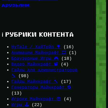
друзьями
ℹ️ РУБРИКИ КОНТЕНТА
HyTale / ХайТейл 🌳
(16)
Анимации Майнкрафт 🎞️
(1)
Браузерные Игры 🎮
(18)
Видео Майнкрафт 📽️
(4)
Гайды для администраторов
🔧
(98)
Гайды Майнкрафт 🔨
(17)
Генераторы Майнкрафт 🔁
(13)
Игроки Майнкрафт 😎
(4)
Игры 🕹️
(22)