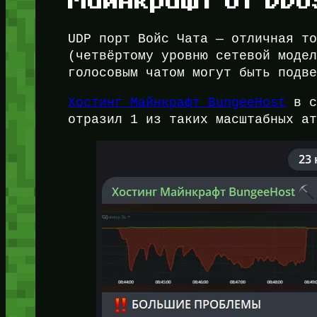
Майнкрафт от DDo
UDP порт Войс Чата — отличная т
(четвёртому уровню сетевой моде
голосовым чатом могут быть подв
Хостинг Майнкрафт BungeeHost
в с
отразил 1 из таких масштабных а