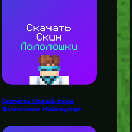
Скачать Новый скин
Лололошки Майнкрафт