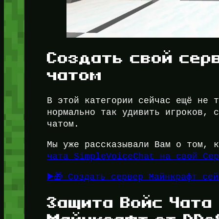
Создать свой сер
чатом
В этой категории сейчас ещё не 
нормально так удивить игроков, 
чатом.
Мы уже рассказывали Вам о том, 
чата SimpleVoiceChat на свой Се
▶️🎁 Создать сервер Майнкрафт се
Защита Войс Чата