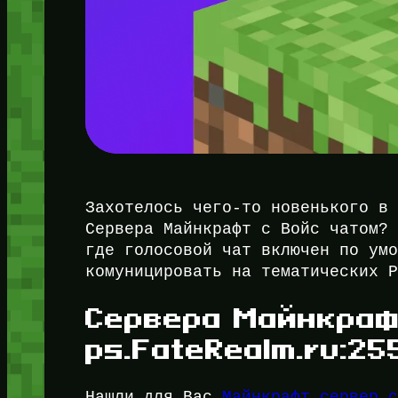
Захотелось чего-то новенького в
Сервера Майнкрафт с Войс чатом?
где голосовой чат включен по ум
комуницировать на тематических 
Сервера Майнкрафт
ps.FateRealm.ru:25
Нашли для Вас
Майнкрафт сервер 