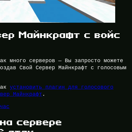
вер Майнкрафт с войс
так много серверов — Вы запросто можете
создав Свой Сервер Майнкрафт с голосовым
как
установить плагин для голосового
рвер Майнкрафт
.
йчас
 на сервере