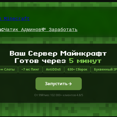
и Minecraft
ас
Чатик Админов
💸 Заработать
Ваш Сервер Майнкрафт
Готов через
5 минут
∞ Слоты
~7 мс Пинг
AntiDDoS
630+ Сборок
Буквенный IP
Запустить
От 99₽/мес
·
102 000+ клиентов
·
4.8/5