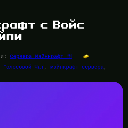
крафт с Войс
айпи
ки:
Сервера Майнкрафт 🛜
, 
Голосовой Чат
, 
майнкрафт сервера
, 