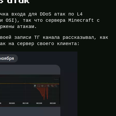
S атак
очка входа для DDoS атак по L4
ли OSI), так что сервера Minecraft с
ержены атакам.
воей записи ТГ канала рассказывал, как
так на сервер своего клиента: