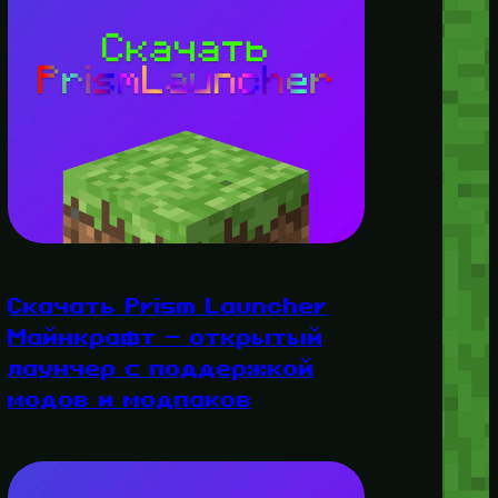
Скачать Prism Launcher
Майнкрафт — открытый
лаунчер с поддержкой
модов и модпаков