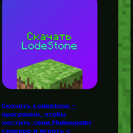
Скачать Lodestone —
программу, чтобы
хостить свои Майнкрафт
сервера и играть с