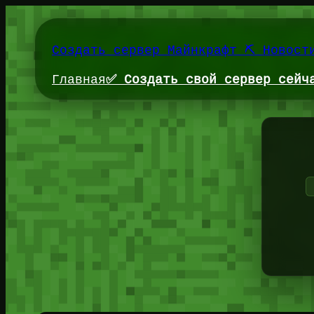
Перейти
к
содержимому
Создать сервер Майнкрафт ⛏️ Новост
Главная
✅ Создать свой сервер сейч