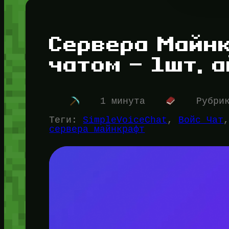
Сервера Майн
чатом — 1шт, 
1 минута
Рубри
Теги:
SimpleVoiceChat
, 
Войс Чат
сервера майнкрафт