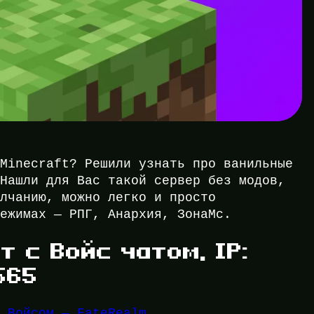
 Minecraft? Решили узнать про ванильные
 Нашли для Вас такой сервер без модов,
олчанию, можно легко и просто
Режимах — РПГ, Анархия, ЗонаМс.
 с Войс чатом, IP:
565
с Войсом — FateRealm
.