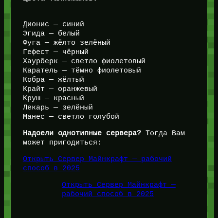
Дионис — синий
Эгида — белый
Фуга — жёлто зелёный
Гефест — чёрный
Хаурберк — светло фиолетовый
Каратель — тёмно фиолетовый
Кобра — жёлтый
Крайт — оранжевый
Круш — красный
Лекарь — зелёный
Манес — светло голубой
Надоели однотипные сервера?
Тогда Вам
может пригодиться:
Открыть Сервер Майнкрафт — рабочий
способ в 2025
Открыть Сервер Майнкрафт —
рабочий способ в 2025