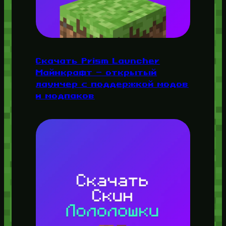
Скачать Prism Launcher
Майнкрафт — открытый
лаунчер с поддержкой модов
и модпаков