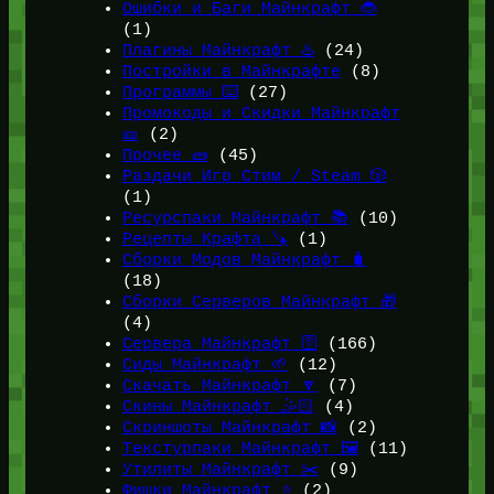
Ошибки и Баги Майнкрафт 🐞
(1)
Плагины Майнкрафт ♨️
(24)
Постройки в Майнкрафте
(8)
Программы ⌨️
(27)
Промокоды и Скидки Майнкрафт
🎫
(2)
Прочее 🧱
(45)
Раздачи Игр Стим / Steam 🎲
(1)
Ресурспаки Майнкрафт 📚
(10)
Рецепты Крафта 🪚
(1)
Сборки Модов Майнкрафт 🧳
(18)
Сборки Серверов Майнкрафт 🎁
(4)
Сервера Майнкрафт 🛜
(166)
Сиды Майнкрафт 🌱
(12)
Скачать Майнкрафт 🔽
(7)
Скины Майнкрафт 🤹🏻
(4)
Скриншоты Майнкрафт 📸
(2)
Текстурпаки Майнкрафт 🖼️
(11)
Утилиты Майнкрафт ✂️
(9)
Фишки Майнкрафт ⭐
(2)