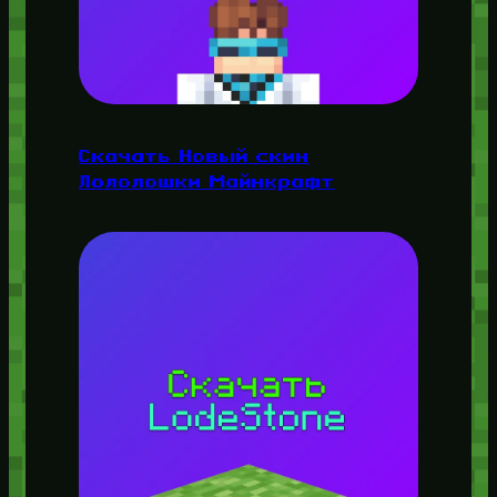
Скачать Новый скин
Лололошки Майнкрафт