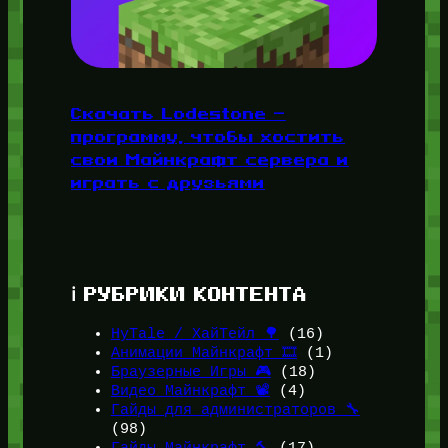
Скачать Lodestone —
программу, чтобы хостить
свои Майнкрафт сервера и
играть с друзьями
ℹ️ РУБРИКИ КОНТЕНТА
HyTale / ХайТейл 🌳
(16)
Анимации Майнкрафт 🎞️
(1)
Браузерные Игры 🎮
(18)
Видео Майнкрафт 📽️
(4)
Гайды для администраторов 🔧
(98)