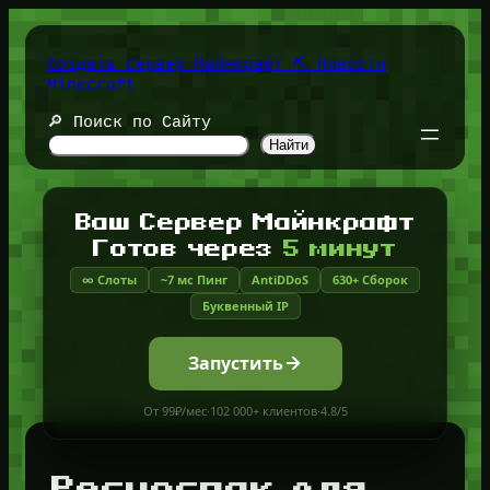
Перейти
к
содержимому
Создать сервер Майнкрафт ⛏️ Новости
Minecraft
🔎 Поиск по Сайту
Найти
Ваш Сервер Майнкрафт
Готов через
5 минут
∞ Слоты
~7 мс Пинг
AntiDDoS
630+ Сборок
Буквенный IP
Запустить
От 99₽/мес
·
102 000+ клиентов
·
4.8/5
Ресурспак для