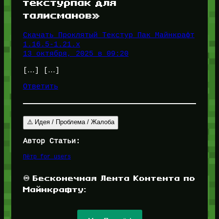
текстурпак для
талисманов»
Скачать Проклятый Текстур Пак Майнкрафт
1.16.5-1.21.x
13 октября, 2025 в 09:20
[…] […]
Ответить
⚠️ Идея / Проблема / Жалоба
Автор Статьи:
Пётр for_users
♾️ Бесконечная Лента Контента по
Майнкрафту: