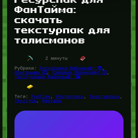
ФанТайма:
скачать
текстурпак для
талисманов
2 минуты
Рубрики:
Ресурспаки Майнкрафт 📚
, 
Программы ⌨️
, 
Сервера Майнкрафт 🛜
, 
Текстурпаки Майнкрафт 🖼️
Теги:
FunTime
, 
Ресурспаки
, 
Текстурпаки
, 
Текстуры
, 
Фантайм