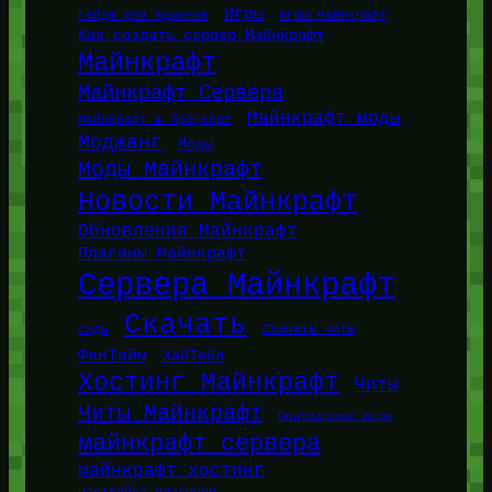
Игры
Гайды для админов
Игры Майнкрафт
Как создать сервер Майнкрафт
Майнкрафт
Майнкрафт Сервера
Майнкрафт моды
Майнкрафт в браузере
Моджанг
Моды
Моды Майнкрафт
Новости Майнкрафт
Обновления Майнкрафт
Плагины Майнкрафт
Сервера Майнкрафт
Скачать
Сиды
Скачать читы
ФанТайм
ХайТейл
Хостинг Майнкрафт
Читы
Читы Майнкрафт
браузерные игры
майнкрафт сервера
майнкрафт хостинг