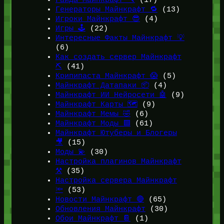
Гайды Майнкрафт 🔨
(17)
Генераторы Майнкрафт 🔁
(13)
Игроки Майнкрафт 😎
(4)
Игры 🕹️
(22)
Интересные Факты Майнкрафт 💡
(6)
Как создать сервер Майнкрафт
⛏️
(41)
Крипипаста Майнкрафт 😱
(5)
Майнкрафт Датапаки 📦
(4)
Майнкрафт ИИ Нейросети 🤖
(9)
Майнкрафт Карты 🗺️
(9)
Майнкрафт Мемы 🤣
(6)
Майнкрафт Моды 🟩
(61)
Майнкрафт Ютуберы и Блогеры
🎥
(15)
Моды 💫
(30)
Настройка плагинов Майнкрафт
⚒️
(35)
Настройка сервера Майнкрафт
🔦
(53)
Новости Майнкрафт 🔴
(65)
Обновления Майнкрафт
(30)
Обои Майнкрафт 📔
(1)