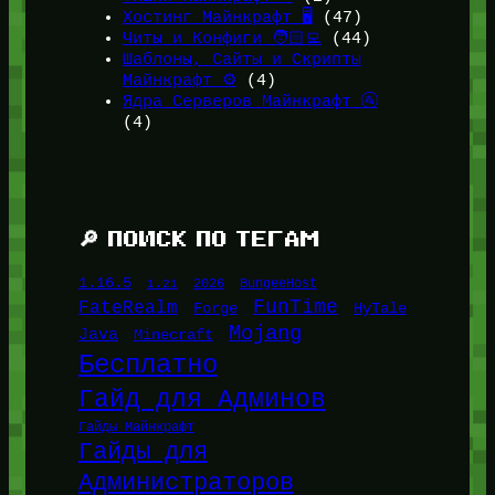
Хостинг Майнкрафт 🖥️
(47)
Читы и Конфиги 🧑🏻‍💻
(44)
Шаблоны, Сайты и Скрипты
Майнкрафт ⚙️
(4)
Ядра Серверов Майнкрафт 🚰
(4)
🔎 ПОИСК ПО ТЕГАМ
1.16.5
1.21
2026
BungeeHost
FunTime
FateRealm
HyTale
Forge
Mojang
Java
Minecraft
Бесплатно
Гайд для Админов
Гайды Майнкрафт
Гайды для
Администраторов