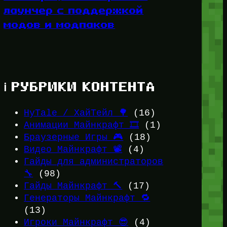
лаунчер с поддержкой
модов и модпаков
ℹ️ РУБРИКИ КОНТЕНТА
HyTale / ХайТейл 🌳
(16)
Анимации Майнкрафт 🎞️
(1)
Браузерные Игры 🎮
(18)
Видео Майнкрафт 📽️
(4)
Гайды для администраторов
🔧
(98)
Гайды Майнкрафт 🔨
(17)
Генераторы Майнкрафт 🔁
(13)
Игроки Майнкрафт 😎
(4)