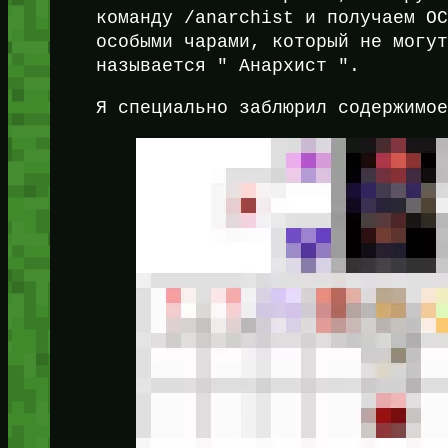
команду /anarchist и получаем О
особыми чарами, который не могу
называется " Анархист ".
Я специально заблюрил содержимо