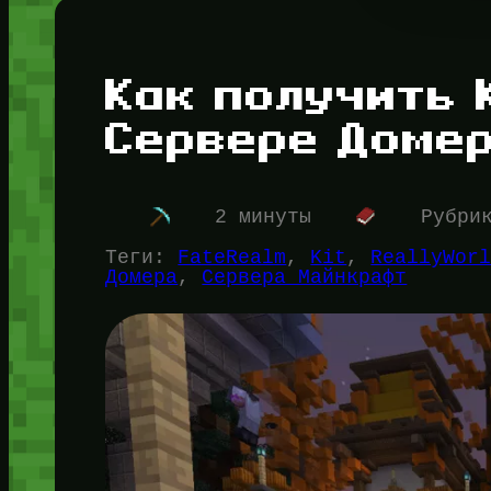
Как получить 
Сервере Домер
2 минуты
Рубри
Теги:
FateRealm
, 
Kit
, 
ReallyWor
Домера
, 
Сервера Майнкрафт