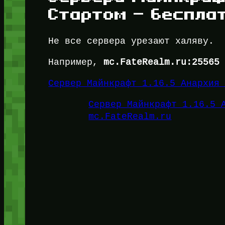
Стартом — беспла
Не все сервера урезают халяву.
Например,
mc.FateRealm.ru:25565
Сервер Майнкрафт 1.16.5 Анархия
Сервер Майнкрафт 1.16.5 
mc.FateRealm.ru