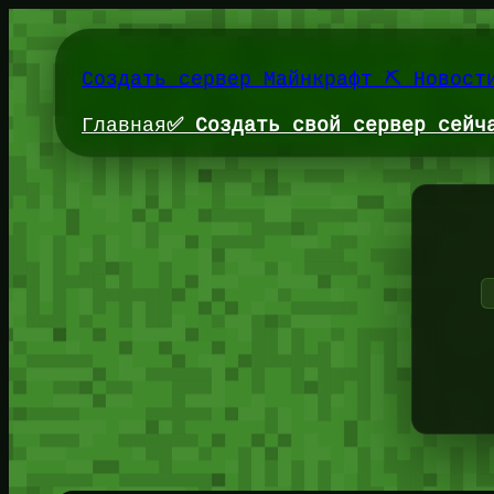
Перейти
к
содержимому
Создать сервер Майнкрафт ⛏️ Новост
Главная
✅ Создать свой сервер сейч