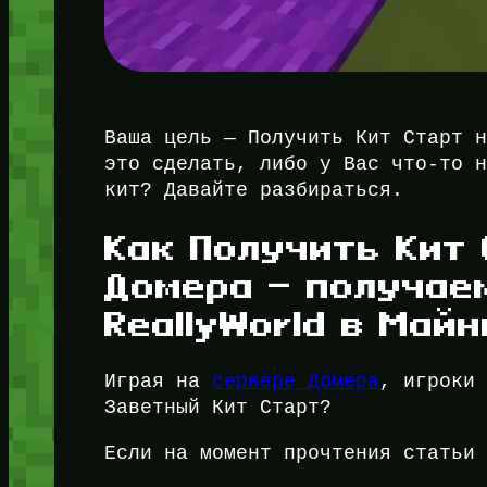
Ваша цель — Получить Кит Старт 
это сделать, либо у Вас что-то 
кит? Давайте разбираться.
Как Получить Кит 
Домера — получаем
ReallyWorld в Май
Играя на
сервере Домера
, игроки
Заветный Кит Старт?
Если на момент прочтения статьи