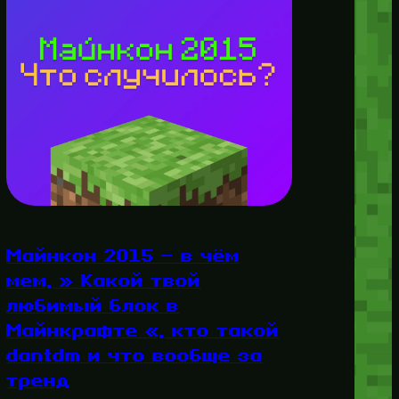
Майнкон 2015 — в чём
мем, » Какой твой
любимый блок в
Майнкрафте «, кто такой
dantdm и что вообще за
тренд