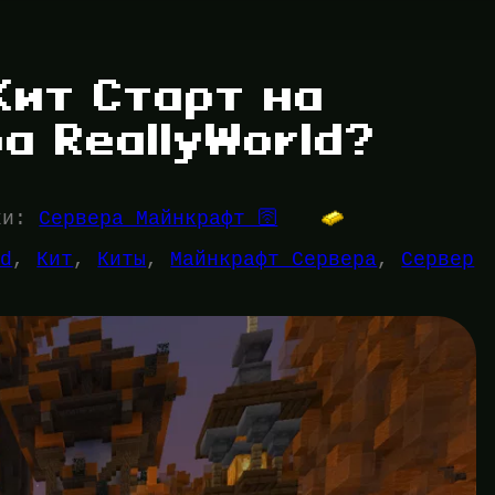
Кит Старт на
а ReallyWorld?
ки:
Сервера Майнкрафт 🛜
ld
, 
Кит
, 
Киты
, 
Майнкрафт Сервера
, 
Сервер