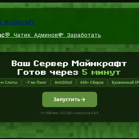
и Minecraft
ас
💬 Чатик Админов
💸 Заработать
Ваш Сервер Майнкрафт
Готов через
5 минут
∞ Слоты
~7 мс Пинг
AntiDDoS
630+ Сборок
Буквенный IP
Запустить
От 99₽/мес
·
102 000+ клиентов
·
4.8/5