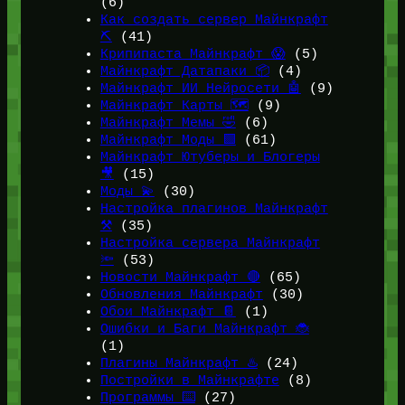
(6)
Как создать сервер Майнкрафт
⛏️
(41)
Крипипаста Майнкрафт 😱
(5)
Майнкрафт Датапаки 📦
(4)
Майнкрафт ИИ Нейросети 🤖
(9)
Майнкрафт Карты 🗺️
(9)
Майнкрафт Мемы 🤣
(6)
Майнкрафт Моды 🟩
(61)
Майнкрафт Ютуберы и Блогеры
🎥
(15)
Моды 💫
(30)
Настройка плагинов Майнкрафт
⚒️
(35)
Настройка сервера Майнкрафт
🔦
(53)
Новости Майнкрафт 🔴
(65)
Обновления Майнкрафт
(30)
Обои Майнкрафт 📔
(1)
Ошибки и Баги Майнкрафт 🐞
(1)
Плагины Майнкрафт ♨️
(24)
Постройки в Майнкрафте
(8)
Программы ⌨️
(27)