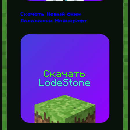
Скачать Новый скин
Лололошки Майнкрафт