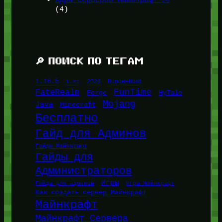
Ядра Серверов Майнкрафт 🚰
(4)
🔎 ПОИСК ПО ТЕГАМ
1.16.5
1.21
2026
BungeeHost
FunTime
FateRealm
HyTale
Forge
Mojang
Java
Minecraft
Бесплатно
Гайд для Админов
Гайды Майнкрафт
Гайды для
Администраторов
Игры
Гайды для админов
Игры Майнкрафт
Как создать сервер Майнкрафт
Майнкрафт
Майнкрафт Сервера