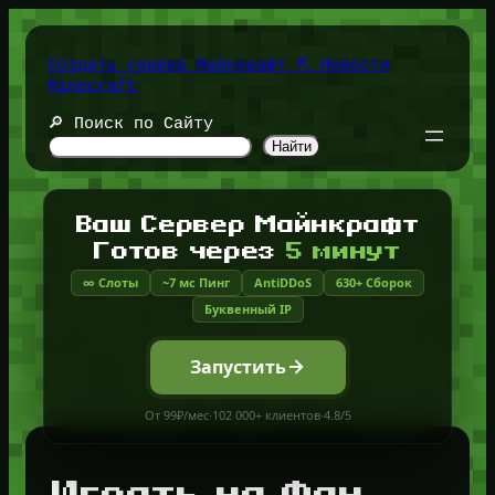
Перейти
к
содержимому
Создать сервер Майнкрафт ⛏️ Новости
Minecraft
🔎 Поиск по Сайту
Найти
Ваш Сервер Майнкрафт
Готов через
5 минут
∞ Слоты
~7 мс Пинг
AntiDDoS
630+ Сборок
Буквенный IP
Запустить
От 99₽/мес
·
102 000+ клиентов
·
4.8/5
Играть на Фан