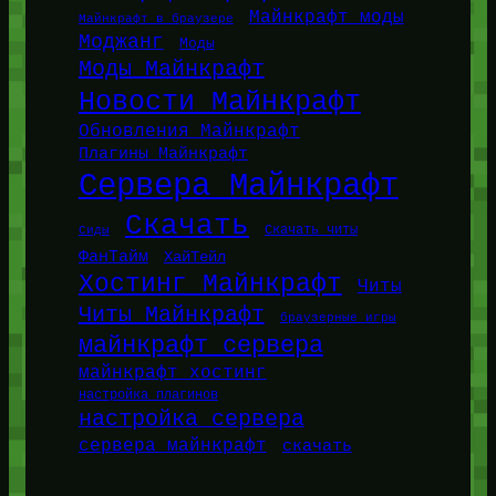
Майнкрафт моды
Майнкрафт в браузере
Моджанг
Моды
Моды Майнкрафт
Новости Майнкрафт
Обновления Майнкрафт
Плагины Майнкрафт
Сервера Майнкрафт
Скачать
Сиды
Скачать читы
ФанТайм
ХайТейл
Хостинг Майнкрафт
Читы
Читы Майнкрафт
браузерные игры
майнкрафт сервера
майнкрафт хостинг
настройка плагинов
настройка сервера
сервера майнкрафт
скачать