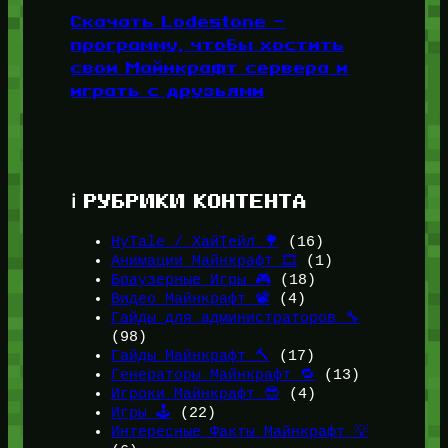
Скачать Lodestone —
программу, чтобы хостить
свои Майнкрафт сервера и
играть с друзьями
ℹ️ РУБРИКИ КОНТЕНТА
HyTale / ХайТейл 🌳
(16)
Анимации Майнкрафт 🎞️
(1)
Браузерные Игры 🎮
(18)
Видео Майнкрафт 📽️
(4)
Гайды для администраторов 🔧
(98)
Гайды Майнкрафт 🔨
(17)
Генераторы Майнкрафт 🔁
(13)
Игроки Майнкрафт 😎
(4)
Игры 🕹️
(22)
Интересные Факты Майнкрафт 💡