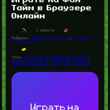
Тайм в Браузере
Онлайн
1 минута
Рубрики:
Браузерные Игры 🎮
, 
Сервера
Майнкрафт 🛜
Теги:
FunTime
, 
Майнкрафт в браузере
, 
Майнкрафт Онлайн
, 
Майнкрафт Сервера
, 
Сервера Майнкрафт
, 
Фан Тайм
, 
ФанТайм