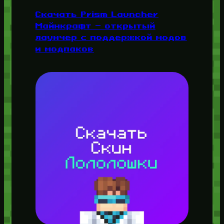
Скачать Prism Launcher
Майнкрафт — открытый
лаунчер с поддержкой модов
и модпаков