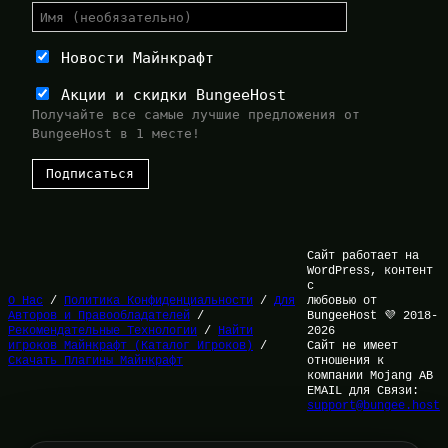
Новости Майнкрафт
Акции и скидки BungeeHost
Получайте все самые лучшие предложения от
BungeeHost в 1 месте!
Сайт работает на
WordPress, контент
с
О Нас
/
Политика Конфиденциальности
/
Для
любовью от
Авторов и Правообладателей
/
BungeeHost 💜 2018-
Рекомендательные Технологии
/
Найти
2026
игроков Майнкрафт (Каталог Игроков)
/
Сайт не имеет
Скачать Плагины Майнкрафт
отношения к
компании Mojang AB
EMAIL для Связи:
support@bungee.host