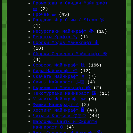
Промокоды и Скидки Майнкрафт
🎫
(2)
Прочее 🧱
(45)
Раздачи Игр Стим / Steam 🎲
(1)
Ресурспаки Майнкрафт 📚
(10)
Рецепты Крафта 🪚
(1)
Сборки Модов Майнкрафт 🧳
(18)
Сборки Серверов Майнкрафт 🎁
(4)
Сервера Майнкрафт 🛜
(166)
Сиды Майнкрафт 🌱
(12)
Скачать Майнкрафт 🔽
(7)
Скины Майнкрафт 🤹🏻
(4)
Скриншоты Майнкрафт 📸
(2)
Текстурпаки Майнкрафт 🖼️
(11)
Утилиты Майнкрафт ✂️
(9)
Фишки Майнкрафт ⭐
(2)
Хостинг Майнкрафт 🖥️
(47)
Читы и Конфиги 🧑🏻‍💻
(44)
Шаблоны, Сайты и Скрипты
Майнкрафт ⚙️
(4)