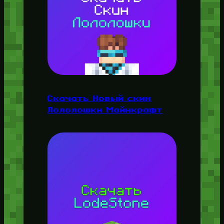
Скачать Новый скин
Лололошки Майнкрафт