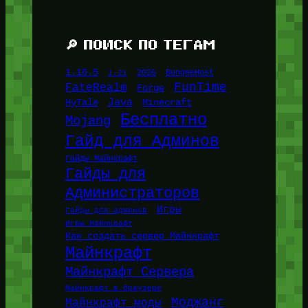
🔎 ПОИСК ПО ТЕГАМ
1.16.5
1.21
2026
BungeeHost
FunTime
FateRealm
Forge
Java
HyTale
Minecraft
Бесплатно
Mojang
Гайд для Админов
Гайды Майнкрафт
Гайды для
Администраторов
Игры
Гайды для админов
Игры Майнкрафт
Как создать сервер Майнкрафт
Майнкрафт
Майнкрафт Сервера
Майнкрафт в браузере
Моджанг
Майнкрафт моды