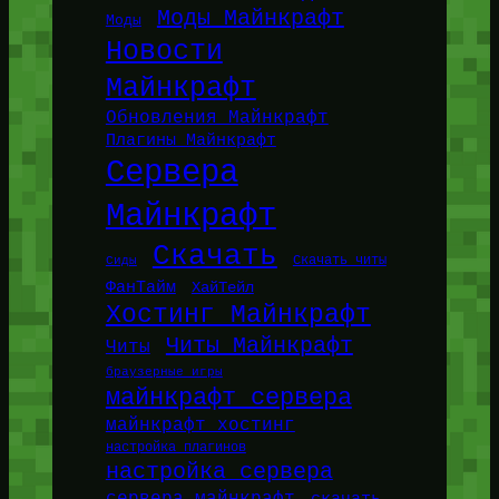
Моды Майнкрафт
Моды
Новости
Майнкрафт
Обновления Майнкрафт
Плагины Майнкрафт
Сервера
Майнкрафт
Скачать
Сиды
Скачать читы
ФанТайм
ХайТейл
Хостинг Майнкрафт
Читы Майнкрафт
Читы
браузерные игры
майнкрафт сервера
майнкрафт хостинг
настройка плагинов
настройка сервера
сервера майнкрафт