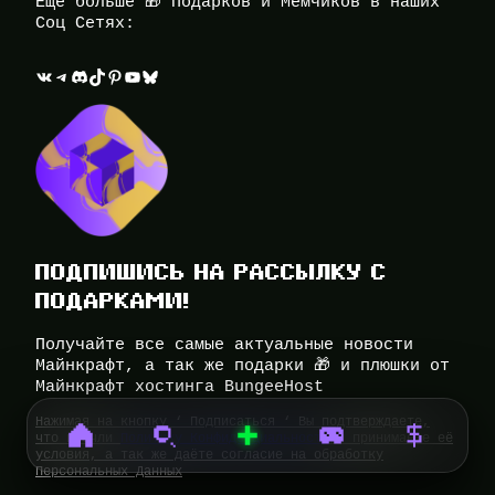
Ещё больше 🎁 Подарков и Мемчиков в наших
Соц Сетях:
ВКонтакте
Telegram
Discord
TikTok
Pinterest
YouTube
Bluesky
ПОДПИШИСЬ НА РАССЫЛКУ С
ПОДАРКАМИ!
Получайте все самые актуальные новости
Майнкрафт, а так же подарки 🎁 и плюшки от
Майнкрафт хостинга BungeeHost
Нажимая на кнопку ‘ Подписаться ‘ Вы подтверждаете,
что прочли
Политику Конфиденциальности
и принимаете её
условия, а так же даёте согласие на обработку
Персональных Данных