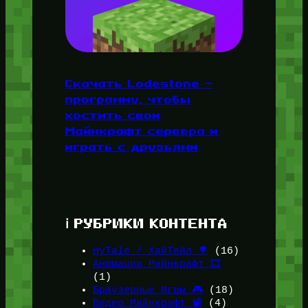
Скачать Lodestone —
программу, чтобы
хостить свои
Майнкрафт сервера и
играть с друзьями
ℹ️ РУБРИКИ КОНТЕНТА
HyTale / ХайТейл 🌳
(16)
Анимации Майнкрафт 🎞️
(1)
Браузерные Игры 🎮
(18)
Видео Майнкрафт 📽️
(4)