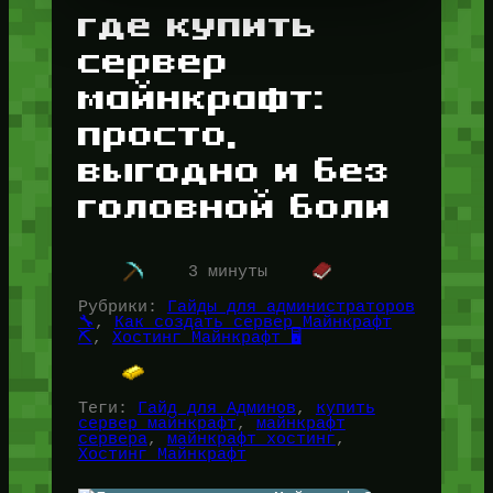
где купить
сервер
майнкрафт:
просто,
выгодно и без
головной боли
3 минуты
Рубрики:
Гайды для администраторов
🔧
, 
Как создать сервер Майнкрафт
⛏️
, 
Хостинг Майнкрафт 🖥️
Теги:
Гайд для Админов
, 
купить
сервер майнкрафт
, 
майнкрафт
сервера
, 
майнкрафт хостинг
, 
Хостинг Майнкрафт