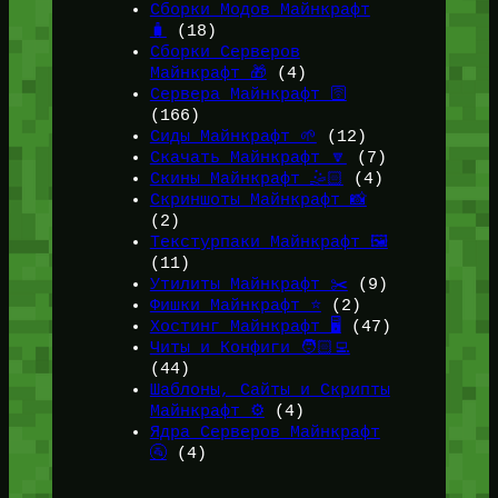
Сборки Модов Майнкрафт
🧳
(18)
Сборки Серверов
Майнкрафт 🎁
(4)
Сервера Майнкрафт 🛜
(166)
Сиды Майнкрафт 🌱
(12)
Скачать Майнкрафт 🔽
(7)
Скины Майнкрафт 🤹🏻
(4)
Скриншоты Майнкрафт 📸
(2)
Текстурпаки Майнкрафт 🖼️
(11)
Утилиты Майнкрафт ✂️
(9)
Фишки Майнкрафт ⭐
(2)
Хостинг Майнкрафт 🖥️
(47)
Читы и Конфиги 🧑🏻‍💻
(44)
Шаблоны, Сайты и Скрипты
Майнкрафт ⚙️
(4)
Ядра Серверов Майнкрафт
🚰
(4)