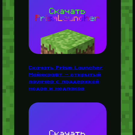
Скачать Prism Launcher
Майнкрафт — открытый
лаунчер с поддержкой
модов и модпаков