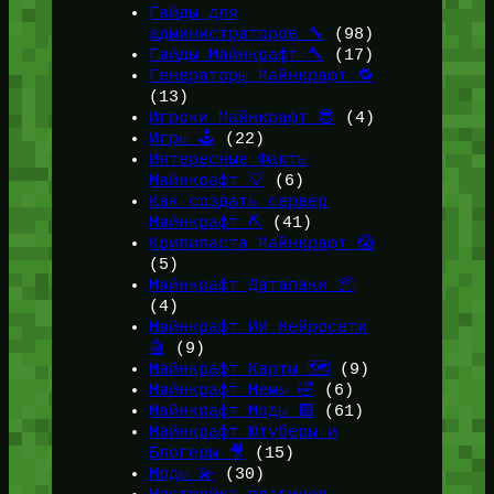
Гайды для
администраторов 🔧
(98)
Гайды Майнкрафт 🔨
(17)
Генераторы Майнкрафт 🔁
(13)
Игроки Майнкрафт 😎
(4)
Игры 🕹️
(22)
Интересные Факты
Майнкрафт 💡
(6)
Как создать сервер
Майнкрафт ⛏️
(41)
Крипипаста Майнкрафт 😱
(5)
Майнкрафт Датапаки 📦
(4)
Майнкрафт ИИ Нейросети
🤖
(9)
Майнкрафт Карты 🗺️
(9)
Майнкрафт Мемы 🤣
(6)
Майнкрафт Моды 🟩
(61)
Майнкрафт Ютуберы и
Блогеры 🎥
(15)
Моды 💫
(30)