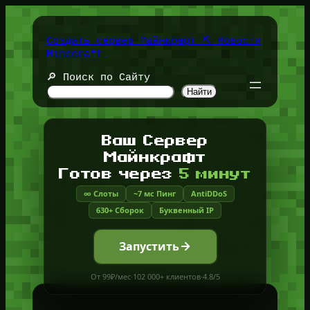
Перейти
к
содержимому
Создать сервер Майнкрафт ⛏️ Новости
Minecraft
🔎 Поиск по Сайту
Найти
Ваш Сервер
Майнкрафт
Готов через
5 минут
∞ Слоты
~7 мс Пинг
AntiDDoS
630+ Сборок
Буквенный IP
Запустить
От 99₽/мес
·
102 000+ клиентов
·
4.8/5