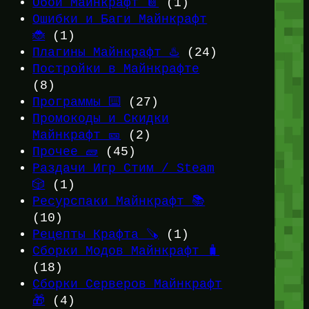
Обои Майнкрафт 📔
(1)
Ошибки и Баги Майнкрафт
🐞
(1)
Плагины Майнкрафт ♨️
(24)
Постройки в Майнкрафте
(8)
Программы ⌨️
(27)
Промокоды и Скидки
Майнкрафт 🎫
(2)
Прочее 🧱
(45)
Раздачи Игр Стим / Steam
🎲
(1)
Ресурспаки Майнкрафт 📚
(10)
Рецепты Крафта 🪚
(1)
Сборки Модов Майнкрафт 🧳
(18)
Сборки Серверов Майнкрафт
🎁
(4)