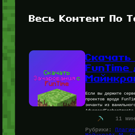
Весь Контент По Т
Скачать
FunTime
Майнкра
Если вы держите серв
проектов вроде FunTi
энчанты из ванильног
AdvancedEnchantments
11 ми
Рубрики:
Плагин