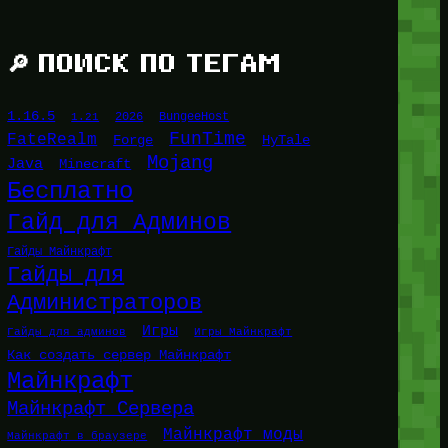
🔎 ПОИСК ПО ТЕГАМ
1.16.5
1.21
2026
BungeeHost
FunTime
FateRealm
HyTale
Forge
Mojang
Java
Minecraft
Бесплатно
Гайд для Админов
Гайды Майнкрафт
Гайды для
Администраторов
Игры
Гайды для админов
Игры Майнкрафт
Как создать сервер Майнкрафт
Майнкрафт
Майнкрафт Сервера
Майнкрафт моды
Майнкрафт в браузере