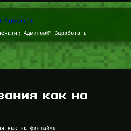
и Minecraft
ас
Чатик Админов
💸 Заработать
вания как на
ия как на фантайме