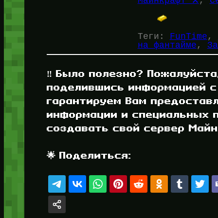
Майнкрафт ⚒️
, 
С
Теги:
FunTime
, 
на фантайме
, 
За
‼️ Было полезно? Пожалуйста
поделившись информацией с
гарантируем Вам предостав
информации и специальных п
создавать свой сервер Майнк
🌟 Поделиться: