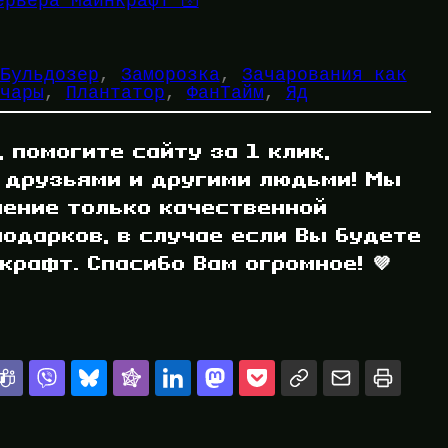
ервера Майнкрафт 🛜
Бульдозер
, 
Заморозка
, 
Зачарования как
чары
, 
Плантатор
, 
ФанТайм
, 
Яд
, помогите сайту за 1 клик,
 друзьями и другими людьми! Мы
ление только качественной
одарков, в случае если Вы будете
рафт. Спасибо Вам огромное! 💜