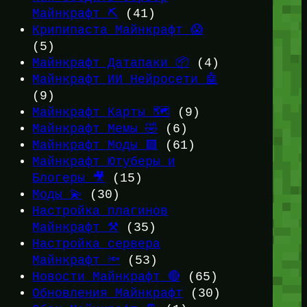
Майнкрафт ⛏️
(41)
Крипипаста Майнкрафт 😱
(5)
Майнкрафт Датапаки 📦
(4)
Майнкрафт ИИ Нейросети 🤖
(9)
Майнкрафт Карты 🗺️
(9)
Майнкрафт Мемы 🤣
(6)
Майнкрафт Моды 🟩
(61)
Майнкрафт Ютуберы и
Блогеры 🎥
(15)
Моды 💫
(30)
Настройка плагинов
Майнкрафт ⚒️
(35)
Настройка сервера
Майнкрафт 🔦
(53)
Новости Майнкрафт 🔴
(65)
Обновления Майнкрафт
(30)