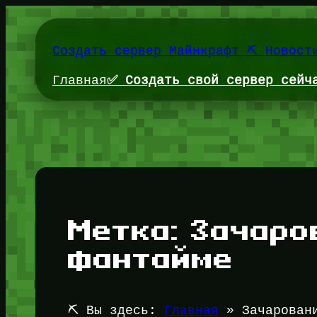
Перейти
к
содержимому
Создать сервер Майнкрафт ⛏️ Новост
Главная
✅ Создать свой сервер сейч
Метка:
Зачаро
фантайме
⛏️ Вы здесь:
Главная
»
Зачарован