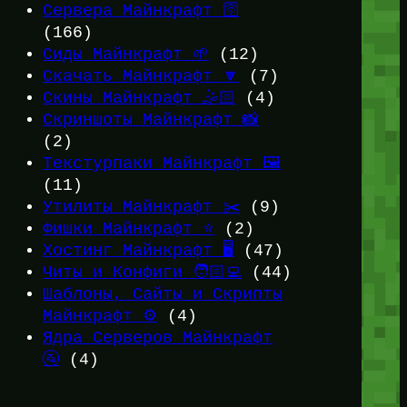
Сервера Майнкрафт 🛜
(166)
Сиды Майнкрафт 🌱
(12)
Скачать Майнкрафт 🔽
(7)
Скины Майнкрафт 🤹🏻
(4)
Скриншоты Майнкрафт 📸
(2)
Текстурпаки Майнкрафт 🖼️
(11)
Утилиты Майнкрафт ✂️
(9)
Фишки Майнкрафт ⭐
(2)
Хостинг Майнкрафт 🖥️
(47)
Читы и Конфиги 🧑🏻‍💻
(44)
Шаблоны, Сайты и Скрипты
Майнкрафт ⚙️
(4)
Ядра Серверов Майнкрафт
🚰
(4)