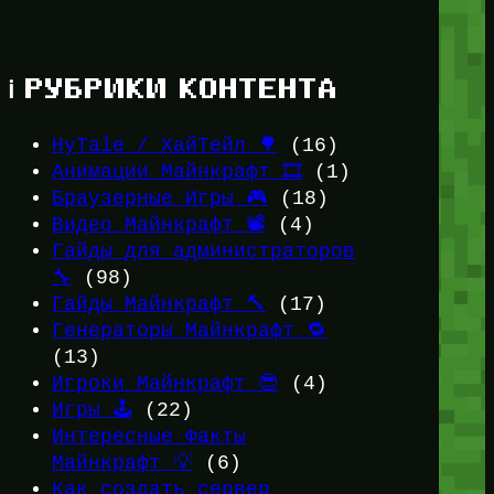
ℹ️ РУБРИКИ КОНТЕНТА
HyTale / ХайТейл 🌳
(16)
Анимации Майнкрафт 🎞️
(1)
Браузерные Игры 🎮
(18)
Видео Майнкрафт 📽️
(4)
Гайды для администраторов
🔧
(98)
Гайды Майнкрафт 🔨
(17)
Генераторы Майнкрафт 🔁
(13)
Игроки Майнкрафт 😎
(4)
Игры 🕹️
(22)
Интересные Факты
Майнкрафт 💡
(6)
Как создать сервер