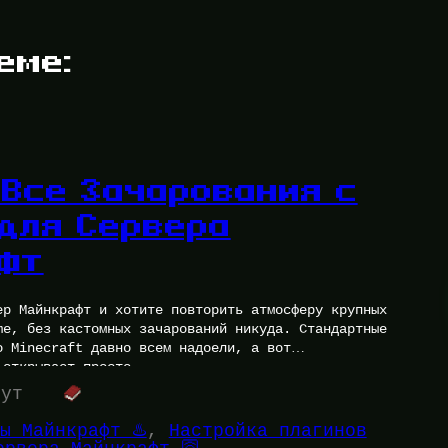
еме:
 Все Зачарования с
 для Сервера
фт
ер Майнкрафт и хотите повторить атмосферу крупных
me, без кастомных зачарований никуда. Стандартные
о Minecraft давно всем надоели, а вот
 открывает просто…
нут
ы Майнкрафт ♨️
, 
Настройка плагинов