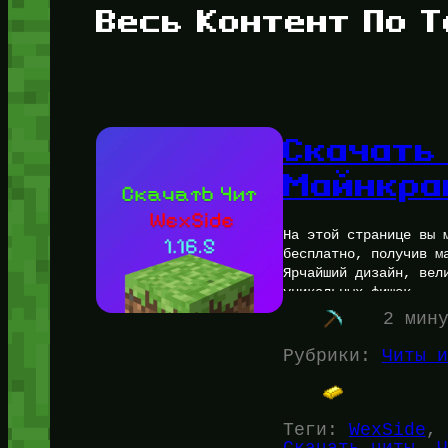
Весь Контент По Т
Скачать 
Майнкра
На этой странице вы 
бесплатно, получив м
Ярчайший дизайн, вел
уникальных фишек —…
2 мин
Рубрики:
Читы и
Теги:
WexSide
, 
Скачать читы
, 
Ч