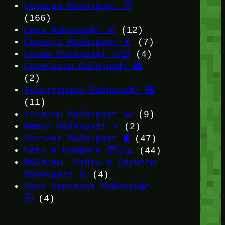
Сервера Майнкрафт 🛜
(166)
Сиды Майнкрафт 🌱
(12)
Скачать Майнкрафт 🔽
(7)
Скины Майнкрафт 🤹🏻
(4)
Скриншоты Майнкрафт 📸
(2)
Текстурпаки Майнкрафт 🖼️
(11)
Утилиты Майнкрафт ✂️
(9)
Фишки Майнкрафт ⭐
(2)
Хостинг Майнкрафт 🖥️
(47)
Читы и Конфиги 🧑🏻‍💻
(44)
Шаблоны, Сайты и Скрипты
Майнкрафт ⚙️
(4)
Ядра Серверов Майнкрафт
🚰
(4)