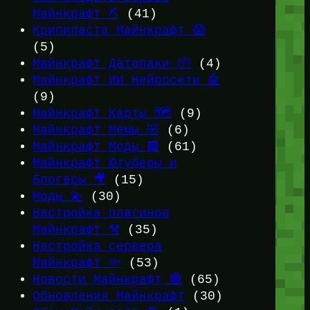
Майнкрафт ⛏️
(41)
Крипипаста Майнкрафт 😱
(5)
Майнкрафт Датапаки 📦
(4)
Майнкрафт ИИ Нейросети 🤖
(9)
Майнкрафт Карты 🗺️
(9)
Майнкрафт Мемы 🤣
(6)
Майнкрафт Моды 🟩
(61)
Майнкрафт Ютуберы и
Блогеры 🎥
(15)
Моды 💫
(30)
Настройка плагинов
Майнкрафт ⚒️
(35)
Настройка сервера
Майнкрафт 🔦
(53)
Новости Майнкрафт 🔴
(65)
Обновления Майнкрафт
(30)