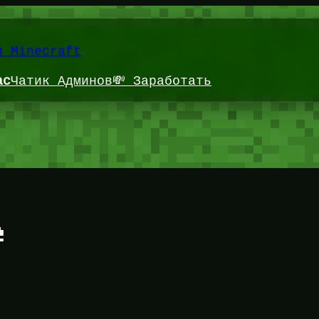
и Minecraft
ас
Чатик Админов
💸 Заработать
e