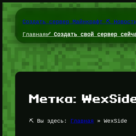
Перейти
к
содержимому
Создать сервер Майнкрафт ⛏️ Новост
Главная
✅ Создать свой сервер сейч
Метка:
WexSid
⛏️ Вы здесь:
Главная
»
WexSide