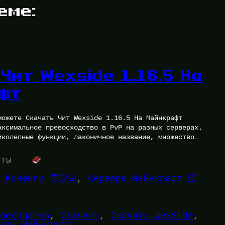
еме:
Чит Wexside 1.16.5 На
фт
можете Скачать Чит Wexside 1.16.5 На Майнкрафт
аксимальное превосходство в PvP на разных серверах.
иколепные функции, лаконичное название, множество
уты
 Конфиги 🧑🏻‍💻
, 
Сервера Майнкрафт 🛜
бесплатно
, 
Скачать
, 
Скачать WexSide
, 
иты Майнкрафт