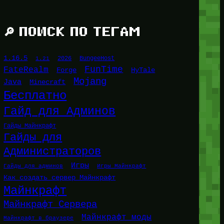
🔎 ПОИСК ПО ТЕГАМ
1.16.5
1.21
2026
BungeeHost
FunTime
FateRealm
HyTale
Forge
Mojang
Java
Minecraft
Бесплатно
Гайд для Админов
Гайды Майнкрафт
Гайды для
Администраторов
Игры
Гайды для админов
Игры Майнкрафт
Как создать сервер Майнкрафт
Майнкрафт
Майнкрафт Сервера
Майнкрафт моды
Майнкрафт в браузере