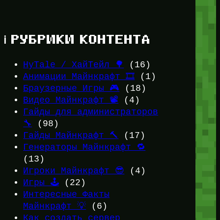
ℹ️ РУБРИКИ КОНТЕНТА
HyTale / ХайТейл 🌳
(16)
Анимации Майнкрафт 🎞️
(1)
Браузерные Игры 🎮
(18)
Видео Майнкрафт 📽️
(4)
Гайды для администраторов
🔧
(98)
Гайды Майнкрафт 🔨
(17)
Генераторы Майнкрафт 🔁
(13)
Игроки Майнкрафт 😎
(4)
Игры 🕹️
(22)
Интересные Факты
Майнкрафт 💡
(6)
Как создать сервер