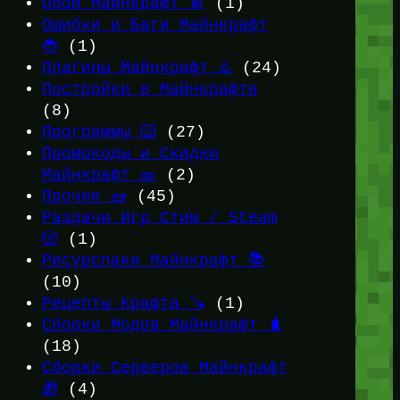
Обои Майнкрафт 📔
(1)
Ошибки и Баги Майнкрафт
🐞
(1)
Плагины Майнкрафт ♨️
(24)
Постройки в Майнкрафте
(8)
Программы ⌨️
(27)
Промокоды и Скидки
Майнкрафт 🎫
(2)
Прочее 🧱
(45)
Раздачи Игр Стим / Steam
🎲
(1)
Ресурспаки Майнкрафт 📚
(10)
Рецепты Крафта 🪚
(1)
Сборки Модов Майнкрафт 🧳
(18)
Сборки Серверов Майнкрафт
🎁
(4)