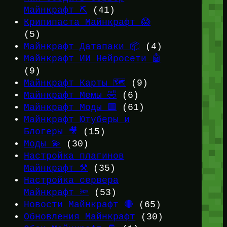
Майнкрафт ⛏️
(41)
Крипипаста Майнкрафт 😱
(5)
Майнкрафт Датапаки 📦
(4)
Майнкрафт ИИ Нейросети 🤖
(9)
Майнкрафт Карты 🗺️
(9)
Майнкрафт Мемы 🤣
(6)
Майнкрафт Моды 🟩
(61)
Майнкрафт Ютуберы и
Блогеры 🎥
(15)
Моды 💫
(30)
Настройка плагинов
Майнкрафт ⚒️
(35)
Настройка сервера
Майнкрафт 🔦
(53)
Новости Майнкрафт 🔴
(65)
Обновления Майнкрафт
(30)