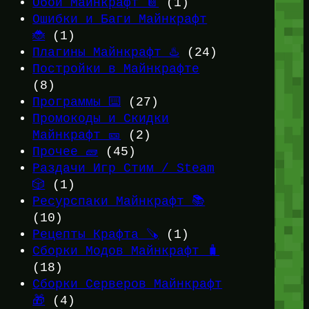
Обои Майнкрафт 📔
(1)
Ошибки и Баги Майнкрафт
🐞
(1)
Плагины Майнкрафт ♨️
(24)
Постройки в Майнкрафте
(8)
Программы ⌨️
(27)
Промокоды и Скидки
Майнкрафт 🎫
(2)
Прочее 🧱
(45)
Раздачи Игр Стим / Steam
🎲
(1)
Ресурспаки Майнкрафт 📚
(10)
Рецепты Крафта 🪚
(1)
Сборки Модов Майнкрафт 🧳
(18)
Сборки Серверов Майнкрафт
🎁
(4)