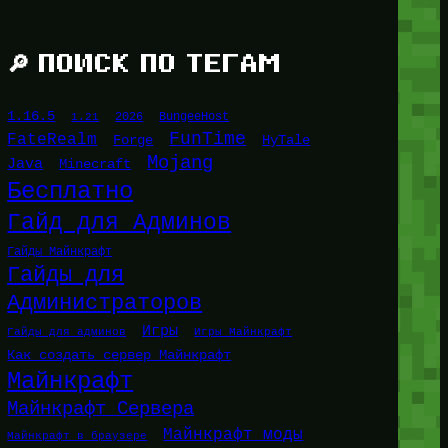
🔎 ПОИСК ПО ТЕГАМ
1.16.5
1.21
2026
BungeeHost
FunTime
FateRealm
HyTale
Forge
Mojang
Java
Minecraft
Бесплатно
Гайд для Админов
Гайды Майнкрафт
Гайды для
Администраторов
Игры
Гайды для админов
Игры Майнкрафт
Как создать сервер Майнкрафт
Майнкрафт
Майнкрафт Сервера
Майнкрафт моды
Майнкрафт в браузере