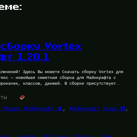
еме:
сборку Vortex
т 1.20.1
ключений! Здесь Вы можете Скачать сборку Vortex для
текс — новейшая сюжетная сборка для Майнкрафта с
прокачек, классов, данжей. В сборке присутствует
…
уты
 Модов Майнкрафт 🧳
, 
Майнкрафт Моды 🟩
, 
ava
, 
Vortex
, 
Вортекс
, 
Классы
, 
Лор
, 