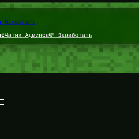
и Minecraft
ас
Чатик Админов
💸 Заработать
с