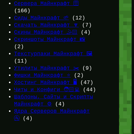
Сервера Майнкрафт 🛜
(166)
Сиды Майнкрафт 🌱
(12)
Скачать Майнкрафт 🔽
(7)
Скины Майнкрафт 🤹🏻
(4)
Скриншоты Майнкрафт 📸
(2)
Текстурпаки Майнкрафт 🖼️
(11)
Утилиты Майнкрафт ✂️
(9)
Фишки Майнкрафт ⭐
(2)
Хостинг Майнкрафт 🖥️
(47)
Читы и Конфиги 🧑🏻‍💻
(44)
Шаблоны, Сайты и Скрипты
Майнкрафт ⚙️
(4)
Ядра Серверов Майнкрафт
🚰
(4)