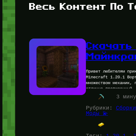
Весь Контент По Т
Скачать 
Майнкраф
Привет любителям при
Minecraft 1.20.1 Вор
множеством механик, 
отлично прописанный
3 мин
Рубрики:
Сборки
Моды 💫
Теги:
1.20.1
, 
J