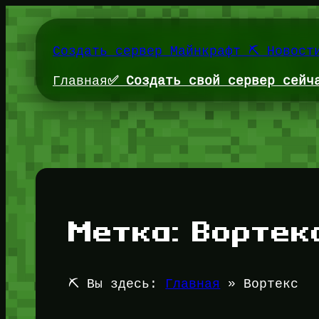
Перейти
к
содержимому
Создать сервер Майнкрафт ⛏️ Новост
Главная
✅ Создать свой сервер сейч
Метка:
Вортек
⛏️ Вы здесь:
Главная
»
Вортекс