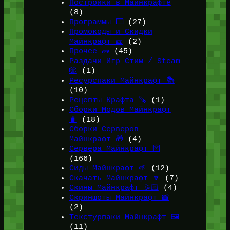
Постройки в Майнкрафте
(8)
Программы ⌨️
(27)
Промокоды и Скидки
Майнкрафт 🎫
(2)
Прочее 🧱
(45)
Раздачи Игр Стим / Steam
🎲
(1)
Ресурспаки Майнкрафт 📚
(10)
Рецепты Крафта 🪚
(1)
Сборки Модов Майнкрафт
🧳
(18)
Сборки Серверов
Майнкрафт 🎁
(4)
Сервера Майнкрафт 🛜
(166)
Сиды Майнкрафт 🌱
(12)
Скачать Майнкрафт 🔽
(7)
Скины Майнкрафт 🤹🏻
(4)
Скриншоты Майнкрафт 📸
(2)
Текстурпаки Майнкрафт 🖼️
(11)