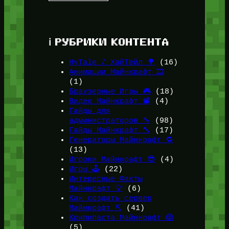
ℹ️ РУБРИКИ КОНТЕНТА
HyTale / ХайТейл 🌳
(16)
Анимации Майнкрафт 🎞️
(1)
Браузерные Игры 🎮
(18)
Видео Майнкрафт 📽️
(4)
Гайды для
администраторов 🔧
(98)
Гайды Майнкрафт 🔨
(17)
Генераторы Майнкрафт 🔁
(13)
Игроки Майнкрафт 😎
(4)
Игры 🕹️
(22)
Интересные Факты
Майнкрафт 💡
(6)
Как создать сервер
Майнкрафт ⛏️
(41)
Крипипаста Майнкрафт 😱
(5)