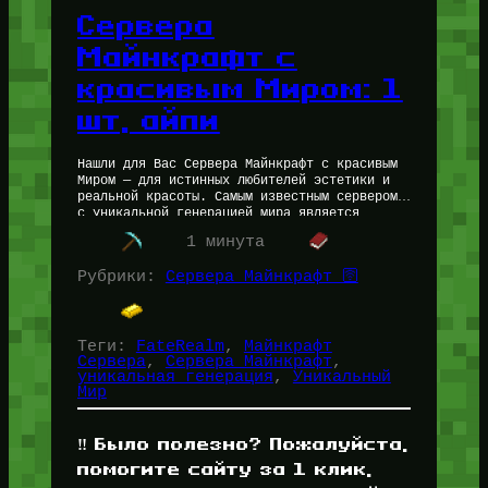
Сервера
Майнкрафт с
красивым Миром: 1
шт, айпи
Нашли для Вас Сервера Майнкрафт с красивым
Миром — для истинных любителей эстетики и
реальной красоты. Самым известным сервером
с уникальной генерацией мира является
FunTime — и сейчас его генерация…
1 минута
Рубрики:
Сервера Майнкрафт 🛜
Теги:
FateRealm
, 
Майнкрафт
Сервера
, 
Сервера Майнкрафт
, 
уникальная генерация
, 
Уникальный
Мир
‼️ Было полезно? Пожалуйста,
помогите сайту за 1 клик,