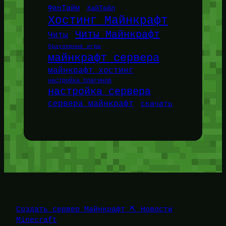
ФанТайм
ХайТейл
Хостинг Майнкрафт
Читы Майнкрафт
Читы
браузерные игры
майнкрафт сервера
майнкрафт хостинг
настройка плагинов
настройка сервера
сервера майнкрафт
скачать
Создать сервер Майнкрафт ⛏️ Новости
Minecraft