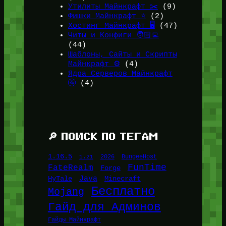
Утилиты Майнкрафт ✂️
(9)
Фишки Майнкрафт ⭐
(2)
Хостинг Майнкрафт 🖥️
(47)
Читы и Конфиги 🧑🏻‍💻
(44)
Шаблоны, Сайты и Скрипты
Майнкрафт ⚙️
(4)
Ядра Серверов Майнкрафт
🚰
(4)
🔎 ПОИСК ПО ТЕГАМ
1.16.5
1.21
2026
BungeeHost
FunTime
FateRealm
Forge
Java
HyTale
Minecraft
Бесплатно
Mojang
Гайд для Админов
Гайды Майнкрафт