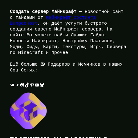
Создать сервер Майнкрафт
— новостной сайт
с гайдами от
Майнкрафт хостинга
BungeeHost
, он даёт услуги быстрого
создания своего Майнкрафт сервера. На
сайте Вы можете найти Лучшие Гайды,
Новости Майнкрафт, Настройку Плагинов,
Моды, Сиды, Карты, Текстуры, Игры, Сервера
по Minecraft и прочее
Ещё больше 🎁 Подарков и Мемчиков в наших
Соц Сетях:
ВКонтакте
Telegram
Discord
TikTok
Pinterest
YouTube
Bluesky