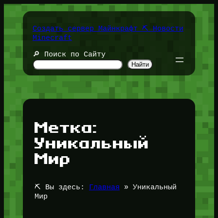
Перейти
к
содержимому
Создать сервер Майнкрафт ⛏️ Новости
Minecraft
🔎 Поиск по Сайту
Найти
Метка:
Уникальный
Мир
⛏️ Вы здесь:
Главная
»
Уникальный
Мир