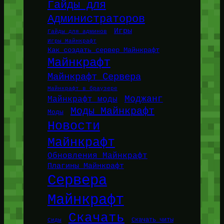
Гайды для
Администраторов
Игры
Гайды для админов
Игры Майнкрафт
Как создать сервер Майнкрафт
Майнкрафт
Майнкрафт Сервера
Майнкрафт в браузере
Моджанг
Майнкрафт моды
Моды Майнкрафт
Моды
Новости
Майнкрафт
Обновления Майнкрафт
Плагины Майнкрафт
Сервера
Майнкрафт
Скачать
Сиды
Скачать читы