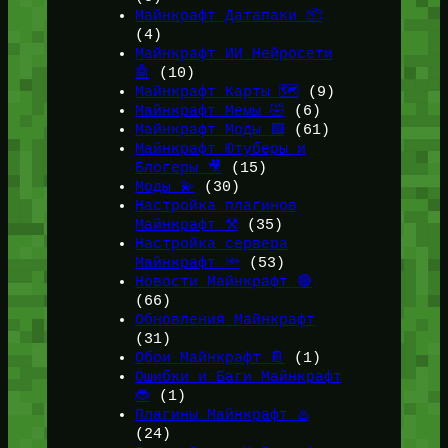
Майнкрафт Датапаки 📦
(4)
Майнкрафт ИИ Нейросети
🤖
(10)
Майнкрафт Карты 🗺️
(9)
Майнкрафт Мемы 🤣
(6)
Майнкрафт Моды 🟩
(61)
Майнкрафт Ютуберы и
Блогеры 🎥
(15)
Моды 💫
(30)
Настройка плагинов
Майнкрафт ⚒️
(35)
Настройка сервера
Майнкрафт 🔦
(53)
Новости Майнкрафт 🔴
(66)
Обновления Майнкрафт
(31)
Обои Майнкрафт 📔
(1)
Ошибки и Баги Майнкрафт
🐞
(1)
Плагины Майнкрафт ♨️
(24)