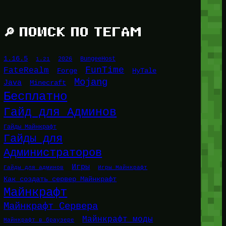
🔎 ПОИСК ПО ТЕГАМ
1.16.5
1.21
2026
BungeeHost
FunTime
FateRealm
HyTale
Forge
Mojang
Java
Minecraft
Бесплатно
Гайд для Админов
Гайды Майнкрафт
Гайды для
Администраторов
Игры
Гайды для админов
Игры Майнкрафт
Как создать сервер Майнкрафт
Майнкрафт
Майнкрафт Сервера
Майнкрафт моды
Майнкрафт в браузере