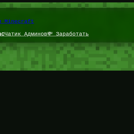
и Minecraft
ас
Чатик Админов
💸 Заработать