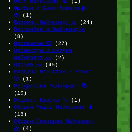
Обои Майнкрафт 📔
(1)
Ошибки и Баги Майнкрафт
🐞
(1)
Плагины Майнкрафт ♨️
(24)
Постройки в Майнкрафте
(8)
Программы ⌨️
(27)
Промокоды и Скидки
Майнкрафт 🎫
(2)
Прочее 🧱
(45)
Раздачи Игр Стим / Steam
🎲
(1)
Ресурспаки Майнкрафт 📚
(10)
Рецепты Крафта 🪚
(1)
Сборки Модов Майнкрафт 🧳
(18)
Сборки Серверов Майнкрафт
🎁
(4)