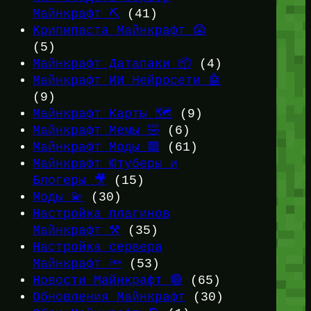
Майнкрафт ⛏️
(41)
Крипипаста Майнкрафт 😱
(5)
Майнкрафт Датапаки 📦
(4)
Майнкрафт ИИ Нейросети 🤖
(9)
Майнкрафт Карты 🗺️
(9)
Майнкрафт Мемы 🤣
(6)
Майнкрафт Моды 🟩
(61)
Майнкрафт Ютуберы и
Блогеры 🎥
(15)
Моды 💫
(30)
Настройка плагинов
Майнкрафт ⚒️
(35)
Настройка сервера
Майнкрафт 🔦
(53)
Новости Майнкрафт 🔴
(65)
Обновления Майнкрафт
(30)