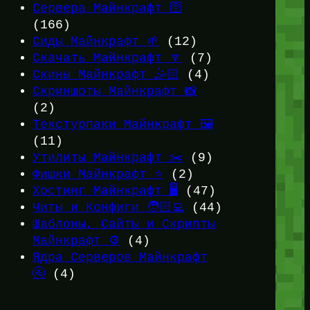
Сервера Майнкрафт 🛜
(166)
Сиды Майнкрафт 🌱
(12)
Скачать Майнкрафт 🔽
(7)
Скины Майнкрафт 🤹🏻
(4)
Скриншоты Майнкрафт 📸
(2)
Текстурпаки Майнкрафт 🖼️
(11)
Утилиты Майнкрафт ✂️
(9)
Фишки Майнкрафт ⭐
(2)
Хостинг Майнкрафт 🖥️
(47)
Читы и Конфиги 🧑🏻‍💻
(44)
Шаблоны, Сайты и Скрипты
Майнкрафт ⚙️
(4)
Ядра Серверов Майнкрафт
🚰
(4)