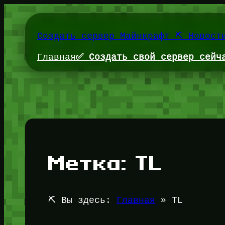
Перейти
к
содержимому
Создать сервер Майнкрафт ⛏️ Новост
Главная
✅ Создать свой сервер сейч
Метка:
TL
⛏️ Вы здесь:
Главная
»
TL