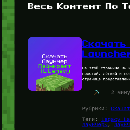
Весь Контент По Т
Скачать
Launche
На этой странице Вы 
простой, лёгкий и по
странице представлен
2 мин
Рубрики:
Скачат
Теги:
Legacy La
Лаунчеры
, 
Лаунч