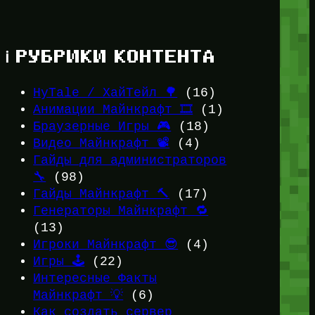
ℹ️ РУБРИКИ КОНТЕНТА
HyTale / ХайТейл 🌳
(16)
Анимации Майнкрафт 🎞️
(1)
Браузерные Игры 🎮
(18)
Видео Майнкрафт 📽️
(4)
Гайды для администраторов
🔧
(98)
Гайды Майнкрафт 🔨
(17)
Генераторы Майнкрафт 🔁
(13)
Игроки Майнкрафт 😎
(4)
Игры 🕹️
(22)
Интересные Факты
Майнкрафт 💡
(6)
Как создать сервер