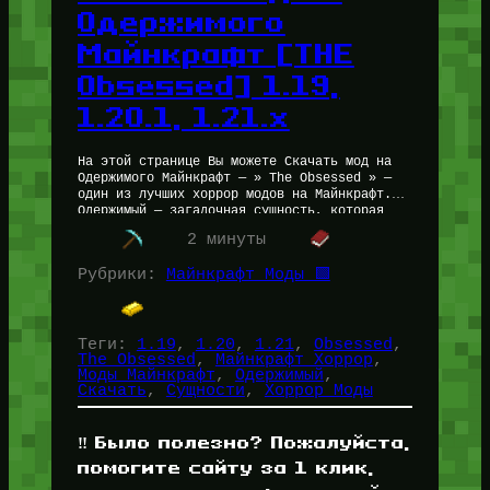
Одержимого
Майнкрафт [THE
Obsessed] 1.19,
1.20.1, 1.21.x
На этой странице Вы можете Скачать мод на
Одержимого Майнкрафт — » The Obsessed » —
один из лучших хоррор модов на Майнкрафт.
Одержимый — загадочная сущность, которая
ВСЕГДА будет…
2 минуты
Рубрики:
Майнкрафт Моды 🟩
Теги:
1.19
, 
1.20
, 
1.21
, 
Obsessed
, 
The Obsessed
, 
Майнкрафт Хоррор
, 
Моды Майнкрафт
, 
Одержимый
, 
Скачать
, 
Сущности
, 
Хоррор Моды
‼️ Было полезно? Пожалуйста,
помогите сайту за 1 клик,