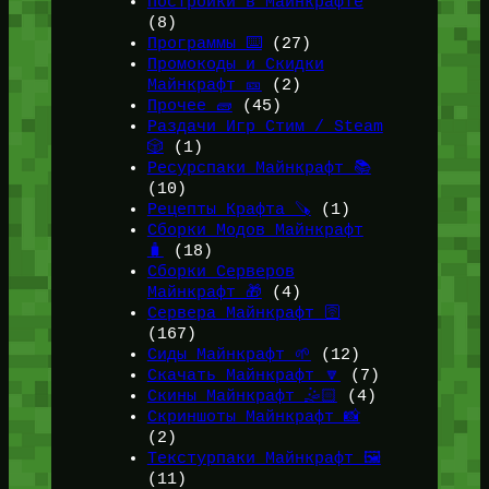
Постройки в Майнкрафте
(8)
Программы ⌨️
(27)
Промокоды и Скидки
Майнкрафт 🎫
(2)
Прочее 🧱
(45)
Раздачи Игр Стим / Steam
🎲
(1)
Ресурспаки Майнкрафт 📚
(10)
Рецепты Крафта 🪚
(1)
Сборки Модов Майнкрафт
🧳
(18)
Сборки Серверов
Майнкрафт 🎁
(4)
Сервера Майнкрафт 🛜
(167)
Сиды Майнкрафт 🌱
(12)
Скачать Майнкрафт 🔽
(7)
Скины Майнкрафт 🤹🏻
(4)
Скриншоты Майнкрафт 📸
(2)
Текстурпаки Майнкрафт 🖼️
(11)