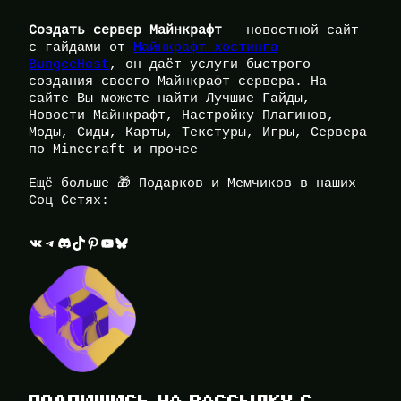
Создать сервер Майнкрафт
— новостной сайт
с гайдами от
Майнкрафт хостинга
BungeeHost
, он даёт услуги быстрого
создания своего Майнкрафт сервера. На
сайте Вы можете найти Лучшие Гайды,
Новости Майнкрафт, Настройку Плагинов,
Моды, Сиды, Карты, Текстуры, Игры, Сервера
по Minecraft и прочее
Ещё больше 🎁 Подарков и Мемчиков в наших
Соц Сетях:
ВКонтакте
Telegram
Discord
TikTok
Pinterest
YouTube
Bluesky
ПОДПИШИСЬ НА РАССЫЛКУ С