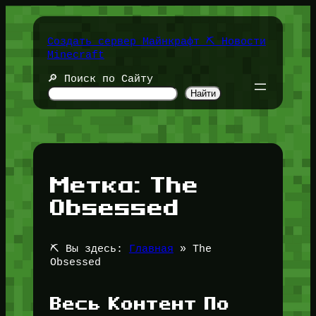
Перейти
к
содержимому
Создать сервер Майнкрафт ⛏️ Новости
Minecraft
🔎 Поиск по Сайту
Найти
Метка:
The
Obsessed
⛏️ Вы здесь:
Главная
»
The
Obsessed
Весь Контент По