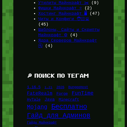
Утилиты Майнкрафт ✂️
(9)
Фишки Майнкрафт ⭐
(2)
Хостинг Майнкрафт 🖥️
(47)
Читы и Конфиги 🧑🏻‍💻
(45)
Шаблоны, Сайты и Скрипты
Майнкрафт ⚙️
(4)
Ядра Серверов Майнкрафт
🚰
(4)
🔎 ПОИСК ПО ТЕГАМ
1.16.5
1.21
2026
BungeeHost
FunTime
FateRealm
Forge
Java
HyTale
Minecraft
Бесплатно
Mojang
Гайд для Админов
Гайды Майнкрафт