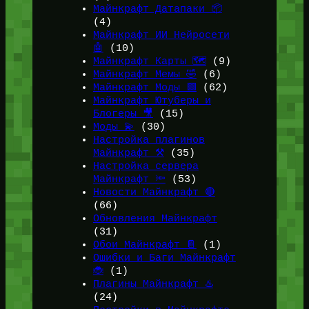
Майнкрафт Датапаки 📦
(4)
Майнкрафт ИИ Нейросети
🤖
(10)
Майнкрафт Карты 🗺️
(9)
Майнкрафт Мемы 🤣
(6)
Майнкрафт Моды 🟩
(62)
Майнкрафт Ютуберы и
Блогеры 🎥
(15)
Моды 💫
(30)
Настройка плагинов
Майнкрафт ⚒️
(35)
Настройка сервера
Майнкрафт 🔦
(53)
Новости Майнкрафт 🔴
(66)
Обновления Майнкрафт
(31)
Обои Майнкрафт 📔
(1)
Ошибки и Баги Майнкрафт
🐞
(1)
Плагины Майнкрафт ♨️
(24)