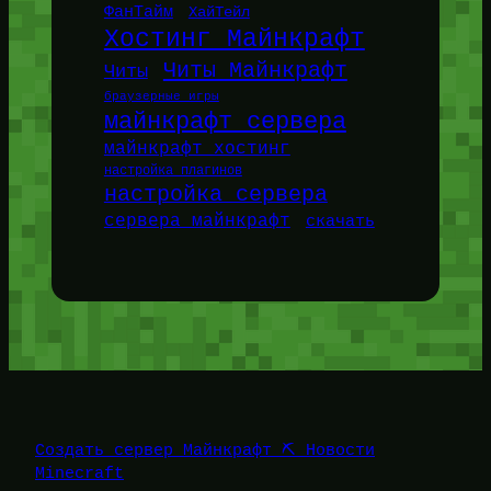
ФанТайм
ХайТейл
Хостинг Майнкрафт
Читы Майнкрафт
Читы
браузерные игры
майнкрафт сервера
майнкрафт хостинг
настройка плагинов
настройка сервера
сервера майнкрафт
скачать
Создать сервер Майнкрафт ⛏️ Новости
Minecraft