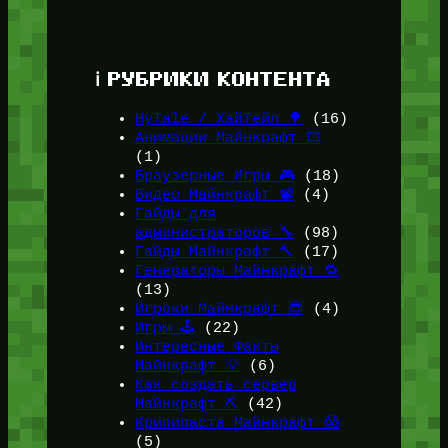
ℹ️ РУБРИКИ КОНТЕНТА
HyTale / ХайТейл 🌳
(16)
Анимации Майнкрафт 🎞️
(1)
Браузерные Игры 🎮
(18)
Видео Майнкрафт 📽️
(4)
Гайды для
администраторов 🔧
(98)
Гайды Майнкрафт 🔨
(17)
Генераторы Майнкрафт 🔁
(13)
Игроки Майнкрафт 😎
(4)
Игры 🕹️
(22)
Интересные Факты
Майнкрафт 💡
(6)
Как создать сервер
Майнкрафт ⛏️
(42)
Крипипаста Майнкрафт 😱
(5)