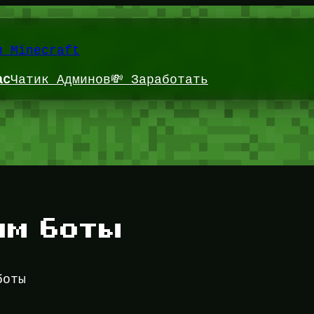
и Minecraft
ас
Чатик Админов
💸 Заработать
ам боты
боты