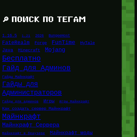
🔎 ПОИСК ПО ТЕГАМ
1.16.5
1.21
2026
BungeeHost
FunTime
FateRealm
HyTale
Forge
Mojang
Java
Minecraft
Бесплатно
Гайд для Админов
Гайды Майнкрафт
Гайды для
Администраторов
Игры
Гайды для админов
Игры Майнкрафт
Как создать сервер Майнкрафт
Майнкрафт
Майнкрафт Сервера
Майнкрафт моды
Майнкрафт в браузере