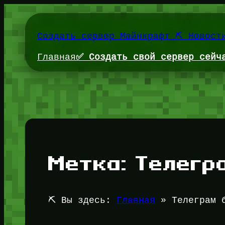
Перейти
к
содержимому
Создать сервер Майнкрафт ⛏️ Новост
Главная
✅ Создать свой сервер сейч
Метка:
Телегр
⛏️ Вы здесь:
Главная
»
Телеграм 