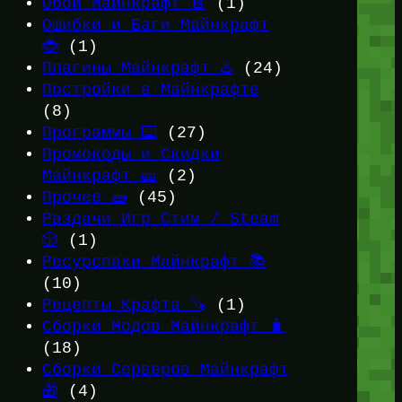
Обои Майнкрафт 📔
(1)
Ошибки и Баги Майнкрафт
🐞
(1)
Плагины Майнкрафт ♨️
(24)
Постройки в Майнкрафте
(8)
Программы ⌨️
(27)
Промокоды и Скидки
Майнкрафт 🎫
(2)
Прочее 🧱
(45)
Раздачи Игр Стим / Steam
🎲
(1)
Ресурспаки Майнкрафт 📚
(10)
Рецепты Крафта 🪚
(1)
Сборки Модов Майнкрафт 🧳
(18)
Сборки Серверов Майнкрафт
🎁
(4)