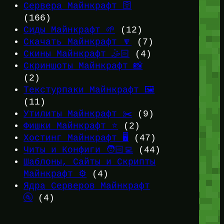
Сервера Майнкрафт 🛜
(166)
Сиды Майнкрафт 🌱
(12)
Скачать Майнкрафт 🔽
(7)
Скины Майнкрафт 🤹🏻
(4)
Скриншоты Майнкрафт 📸
(2)
Текстурпаки Майнкрафт 🖼️
(11)
Утилиты Майнкрафт ✂️
(9)
Фишки Майнкрафт ⭐
(2)
Хостинг Майнкрафт 🖥️
(47)
Читы и Конфиги 🧑🏻‍💻
(44)
Шаблоны, Сайты и Скрипты
Майнкрафт ⚙️
(4)
Ядра Серверов Майнкрафт
🚰
(4)