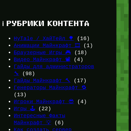
ℹ️ РУБРИКИ КОНТЕНТА
HyTale / ХайТейл 🌳
(16)
Анимации Майнкрафт 🎞️
(1)
Браузерные Игры 🎮
(18)
Видео Майнкрафт 📽️
(4)
Гайды для администраторов
🔧
(98)
Гайды Майнкрафт 🔨
(17)
Генераторы Майнкрафт 🔁
(13)
Игроки Майнкрафт 😎
(4)
Игры 🕹️
(22)
Интересные Факты
Майнкрафт 💡
(6)
Как создать сервер