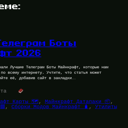
еме:
Телеграм Боты
фт 2026
рали Лучшие Телеграм Боты Майнкрафт, которые нам
 по всему интернету. Учтите, что статья может
яйте её, добавив сайт в закладки…
ута
афт Карты 🗺️
, 
Майнкрафт Датапаки 📦
, 
🟩
, 
Сборки Модов Майнкрафт 🧳
, 
Утилиты