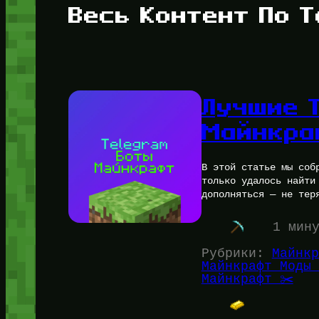
Весь Контент По Т
Лучшие 
Майнкра
В этой статье мы соб
только удалось найти
дополняться — не тер
1 мин
Рубрики:
Майнкр
Майнкрафт Моды 
Майнкрафт ✂️