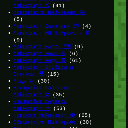
Майнкрафт ⛏️
(41)
Крипипаста Майнкрафт 😱
(5)
Майнкрафт Датапаки 📦
(4)
Майнкрафт ИИ Нейросети 🤖
(9)
Майнкрафт Карты 🗺️
(9)
Майнкрафт Мемы 🤣
(6)
Майнкрафт Моды 🟩
(61)
Майнкрафт Ютуберы и
Блогеры 🎥
(15)
Моды 💫
(30)
Настройка плагинов
Майнкрафт ⚒️
(35)
Настройка сервера
Майнкрафт 🔦
(53)
Новости Майнкрафт 🔴
(65)
Обновления Майнкрафт
(30)