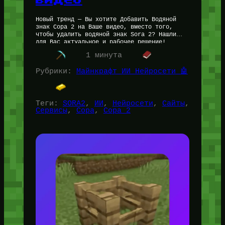
Новый тренд — Вы хотите Добавить Водяной
знак Сора 2 на Ваше видео, вместо того,
чтобы удалить водяной знак Sora 2? Нашли
для Вас актуальное и рабочее решение!
Добавить Водяной…
1 минута
Рубрики:
Майнкрафт ИИ Нейросети 🤖
Теги:
SORA2
, 
ИИ
, 
Нейросети
, 
Сайты
, 
Сервисы
, 
Сора
, 
Сора 2