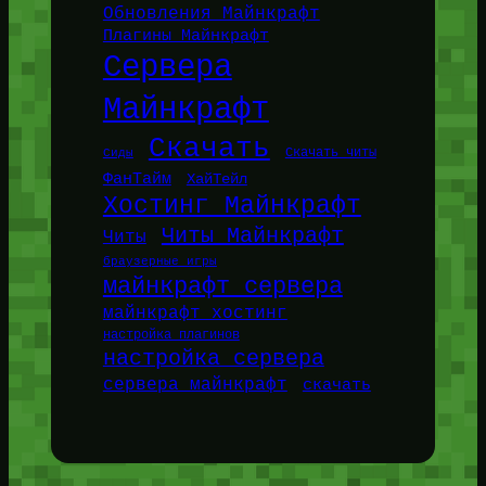
Обновления Майнкрафт
Плагины Майнкрафт
Сервера
Майнкрафт
Скачать
Сиды
Скачать читы
ФанТайм
ХайТейл
Хостинг Майнкрафт
Читы Майнкрафт
Читы
браузерные игры
майнкрафт сервера
майнкрафт хостинг
настройка плагинов
настройка сервера
сервера майнкрафт
скачать