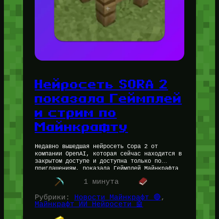
Нейросеть SORA 2
показала Геймплей
и стрим по
Майнкрафту
Недавно вышедшая нейросеть Сора 2 от
компании OpenAI, которая сейчас находится в
закрытом доступе и доступна только по
приглашениям, показала Геймплей Майнкрафта
и даже целый стрим по Майнкрафту.
1 минута
Реалистичность поражает…
Рубрики:
Новости Майнкрафт 🔴
, 
Майнкрафт ИИ Нейросети 🤖