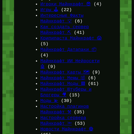
Игроки Майнкрафт 😎
(4)
Игры 🕹️
(22)
Интересные Факты
Майнкрафт 💡
(6)
Как создать сервер
Майнкрафт ⛏️
(41)
Крипипаста Майнкрафт 😱
(5)
Майнкрафт Датапаки 📦
(4)
Майнкрафт ИИ Нейросети
🤖
(9)
Майнкрафт Карты 🗺️
(9)
Майнкрафт Мемы 🤣
(6)
Майнкрафт Моды 🟩
(61)
Майнкрафт Ютуберы и
Блогеры 🎥
(15)
Моды 💫
(30)
Настройка плагинов
Майнкрафт ⚒️
(35)
Настройка сервера
Майнкрафт 🔦
(53)
Новости Майнкрафт 🔴