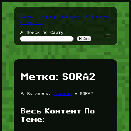
Перейти
к
содержимому
Создать сервер Майнкрафт ⛏️ Новости
Minecraft
🔎 Поиск по Сайту
Найти
Метка:
SORA2
⛏️ Вы здесь:
Главная
»
SORA2
Весь Контент По
Теме: