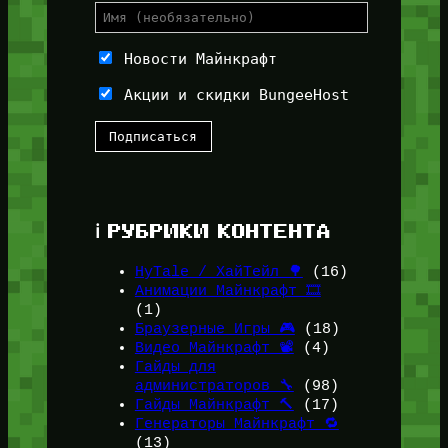
Новости Майнкрафт
Акции и скидки BungeeHost
ℹ️ РУБРИКИ КОНТЕНТА
HyTale / ХайТейл 🌳
(16)
Анимации Майнкрафт 🎞️
(1)
Браузерные Игры 🎮
(18)
Видео Майнкрафт 📽️
(4)
Гайды для
администраторов 🔧
(98)
Гайды Майнкрафт 🔨
(17)
Генераторы Майнкрафт 🔁
(13)