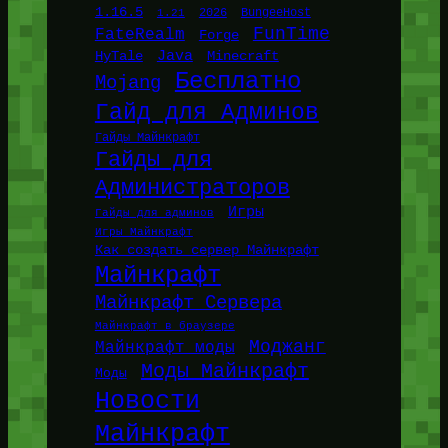
1.16.5
1.21
2026
BungeeHost
FunTime
FateRealm
Forge
Java
HyTale
Minecraft
Бесплатно
Mojang
Гайд для Админов
Гайды Майнкрафт
Гайды для
Администраторов
Игры
Гайды для админов
Игры Майнкрафт
Как создать сервер Майнкрафт
Майнкрафт
Майнкрафт Сервера
Майнкрафт в браузере
Моджанг
Майнкрафт моды
Моды Майнкрафт
Моды
Новости
Майнкрафт