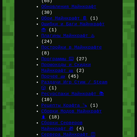
(65)
Обновления Майнкрафт
(30)
Обои Майнкрафт 📔
(1)
Ошибки и Баги Майнкрафт
🐞
(1)
Плагины Майнкрафт ♨️
(24)
Постройки в Майнкрафте
(8)
Программы ⌨️
(27)
Промокоды и Скидки
Майнкрафт 🎫
(2)
Прочее 🧱
(45)
Раздачи Игр Стим / Steam
🎲
(1)
Ресурспаки Майнкрафт 📚
(10)
Рецепты Крафта 🪚
(1)
Сборки Модов Майнкрафт
🧳
(18)
Сборки Серверов
Майнкрафт 🎁
(4)
Сервера Майнкрафт 🛜