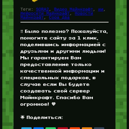
Теги:
SORA2
, 
Видео Майнкрафт
, 
ии
, 
Нейросети Майнкрафт
, 
Новости
Майнкрафт
, 
Сора два
‼️ Было полезно? Пожалуйста,
помогите сайту за 1 клик,
поделившись информацией с
друзьями и другими людьми!
Мы гарантируем Вам
предоставление только
качественной информации и
специальных подарков, в
случае если Вы будете
создавать свой сервер
Майнкрафт. Спасибо Вам
огромное! 💜
🌟 Поделиться: