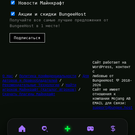
Новости Майнкрафт
Акции и скидки BungeeHost
Получайте все самые лучшие предложения от
BungeeHost в 1 месте!
Сайт работает на
WordPress, контент
с
О Нас
/
Политика Конфиденциальности
/
Для
любовью от
Авторов и Правообладателей
/
BungeeHost 💜 2018-
Рекомендательные Технологии
/
Найти
2026
игроков Майнкрафт (Каталог Игроков)
/
Сайт не имеет
Скачать Плагины Майнкрафт
отношения к
компании Mojang AB
EMAIL для Связи:
support@bungee.host