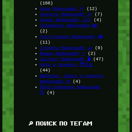
(166)
Сиды Майнкрафт 🌱
(12)
Скачать Майнкрафт 🔽
(7)
Скины Майнкрафт 🤹🏻
(4)
Скриншоты Майнкрафт 📸
(2)
Текстурпаки Майнкрафт 🖼️
(11)
Утилиты Майнкрафт ✂️
(9)
Фишки Майнкрафт ⭐
(2)
Хостинг Майнкрафт 🖥️
(47)
Читы и Конфиги 🧑🏻‍💻
(44)
Шаблоны, Сайты и Скрипты
Майнкрафт ⚙️
(4)
Ядра Серверов Майнкрафт
🚰
(4)
🔎 ПОИСК ПО ТЕГАМ