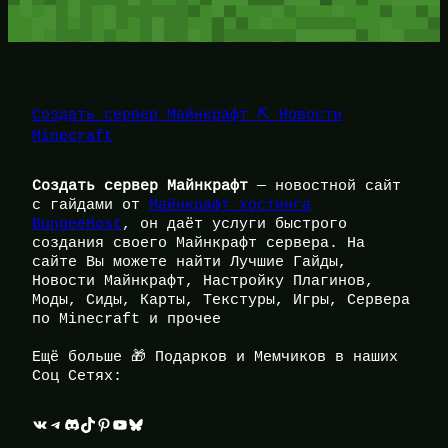
Создать сервер Майнкрафт ⛏️ Новости
Minecraft
Создать сервер Майнкрафт
— новостной сайт
с гайдами от
Майнкрафт хостинга
BungeeHost
, он даёт услуги быстрого
создания своего Майнкрафт сервера. На
сайте Вы можете найти Лучшие Гайды,
Новости Майнкрафт, Настройку Плагинов,
Моды, Сиды, Карты, Текстуры, Игры, Сервера
по Minecraft и прочее
Ещё больше 🎁 Подарков и Мемчиков в наших
Соц Сетях:
ВКонтакте
Telegram
Discord
TikTok
Pinterest
YouTube
Bluesky