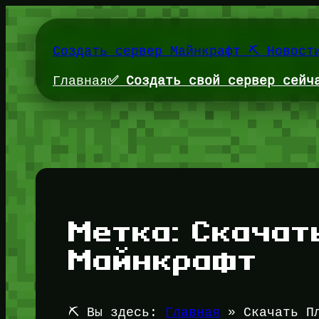
Перейти
к
содержимому
Создать сервер Майнкрафт ⛏️ Новост
Главная
✅ Создать свой сервер сейч
Метка:
Скачат
Майнкрафт
⛏️ Вы здесь:
Главная
»
Скачать П