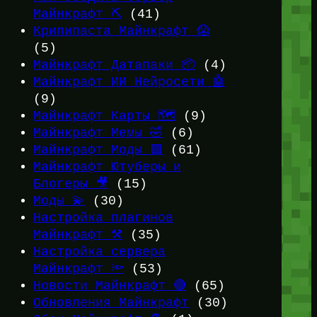
Майнкрафт ⛏️
(41)
Крипипаста Майнкрафт 😱
(5)
Майнкрафт Датапаки 📦
(4)
Майнкрафт ИИ Нейросети 🤖
(9)
Майнкрафт Карты 🗺️
(9)
Майнкрафт Мемы 🤣
(6)
Майнкрафт Моды 🟩
(61)
Майнкрафт Ютуберы и
Блогеры 🎥
(15)
Моды 💫
(30)
Настройка плагинов
Майнкрафт ⚒️
(35)
Настройка сервера
Майнкрафт 🔦
(53)
Новости Майнкрафт 🔴
(65)
Обновления Майнкрафт
(30)