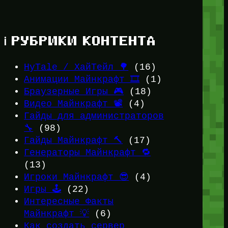
ℹ️ РУБРИКИ КОНТЕНТА
HyTale / ХайТейл 🌳
(16)
Анимации Майнкрафт 🎞️
(1)
Браузерные Игры 🎮
(18)
Видео Майнкрафт 📽️
(4)
Гайды для администраторов
🔧
(98)
Гайды Майнкрафт 🔨
(17)
Генераторы Майнкрафт 🔁
(13)
Игроки Майнкрафт 😎
(4)
Игры 🕹️
(22)
Интересные Факты
Майнкрафт 💡
(6)
Как создать сервер