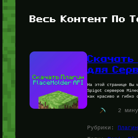
Весь Контент По Т
Скачать 
для Сер
На этой странице Вы 
Spigot серверов Mine
как красиво и гибко 
2 мин
Рубрики:
Плагин