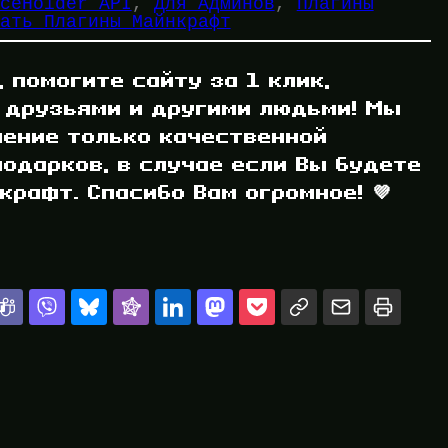
ceHolder API
, 
Для Админов
, 
Плагины
ать Плагины Майнкрафт
, помогите сайту за 1 клик,
 друзьями и другими людьми! Мы
ление только качественной
одарков, в случае если Вы будете
рафт. Спасибо Вам огромное! 💜