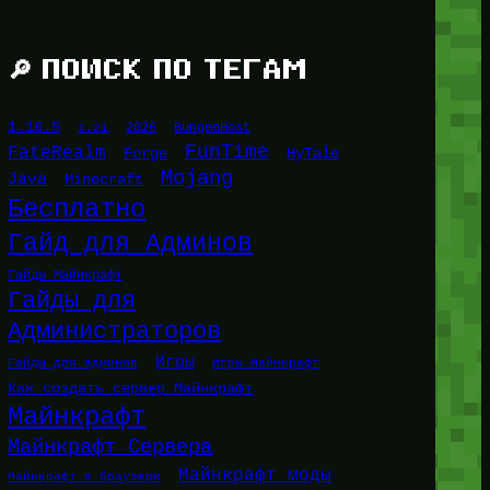
🔎 ПОИСК ПО ТЕГАМ
1.16.5
1.21
2026
BungeeHost
FunTime
FateRealm
HyTale
Forge
Mojang
Java
Minecraft
Бесплатно
Гайд для Админов
Гайды Майнкрафт
Гайды для
Администраторов
Игры
Гайды для админов
Игры Майнкрафт
Как создать сервер Майнкрафт
Майнкрафт
Майнкрафт Сервера
Майнкрафт моды
Майнкрафт в браузере