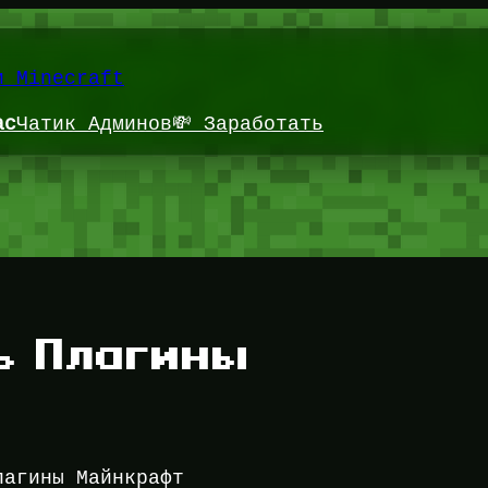
и Minecraft
ас
Чатик Админов
💸 Заработать
ь Плагины
лагины Майнкрафт