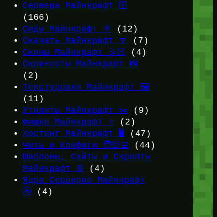
Сервера Майнкрафт 🛜
(166)
Сиды Майнкрафт 🌱
(12)
Скачать Майнкрафт 🔽
(7)
Скины Майнкрафт 🤹🏻
(4)
Скриншоты Майнкрафт 📸
(2)
Текстурпаки Майнкрафт 🖼️
(11)
Утилиты Майнкрафт ✂️
(9)
Фишки Майнкрафт ⭐
(2)
Хостинг Майнкрафт 🖥️
(47)
Читы и Конфиги 🧑🏻‍💻
(44)
Шаблоны, Сайты и Скрипты
Майнкрафт ⚙️
(4)
Ядра Серверов Майнкрафт
🚰
(4)