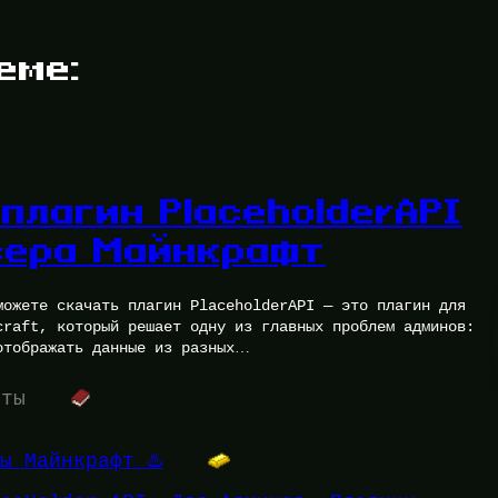
еме:
плагин PlaceholderAPI
вера Майнкрафт
можете скачать плагин PlaceholderAPI — это плагин для
craft, который решает одну из главных проблем админов:
отображать данные из разных…
уты
ы Майнкрафт ♨️