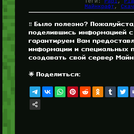
Теги:
Papi
, 
Pla
Майнкрафт
, 
Скач
‼️ Было полезно? Пожалуйста
поделившись информацией с
гарантируем Вам предостав
информации и специальных п
создавать свой сервер Майнк
🌟 Поделиться: