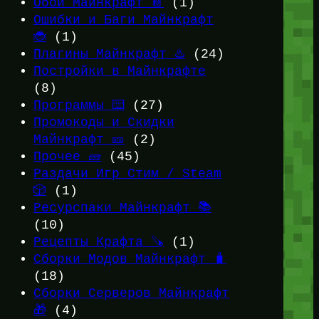
Обои Майнкрафт 📔
(1)
Ошибки и Баги Майнкрафт
🐞
(1)
Плагины Майнкрафт ♨️
(24)
Постройки в Майнкрафте
(8)
Программы ⌨️
(27)
Промокоды и Скидки
Майнкрафт 🎫
(2)
Прочее 🧱
(45)
Раздачи Игр Стим / Steam
🎲
(1)
Ресурспаки Майнкрафт 📚
(10)
Рецепты Крафта 🪚
(1)
Сборки Модов Майнкрафт 🧳
(18)
Сборки Серверов Майнкрафт
🎁
(4)